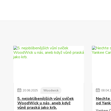
20
.
06
.
2025
Woodwick
08
.
04
.
5. nejoblíbenějších vůní svíček
Nechte s
WoodWick u nás, aneb když
od Yank
vůně praská jako krb.
Yankee C