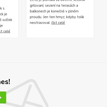
grilovaní, sezení na terasách a
k s
balkonech je konečně v plném
k je
proudu. Jen ten hmyz, kdyby tolik
ě svíček
neotravoval.
číst celé
je
st celé
nes!