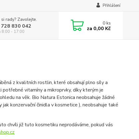
Přihlášení
 si rady? Zavolejte.
0
ks
 728 830 042
za
0,00 Kč
á 8:00 - 17:00
ěná z kvalitních rostlin, které obsahují plno síly a
i potřebné vitamíny a mikroprvky, díky kterým je
 ohledu na věk. Bio Natura Estonica neobsahuje žádné
y jak konzervační činidla v kosmetice ), neobsahuje také
to chvíli již tuto kosmetiku neprodáváme, pokud vás
hop.cz