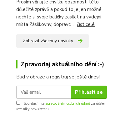
Prosím věnujte chvilku pozornosti této
důležité zprávě a pokud to je jen možné,
nechte si svoje balíčky zasílat na výdejní
místa Zásilkovny, dopravci ...
číst celé
Zobrazit všechny novinky
Zpravodaj aktuálního dění :-)
Buď v obraze a registruj se ještě dnes!
Přihlásit se
Souhlasím se
zpracováním osobních údajů
za účelem
rozesílky newsletteru.