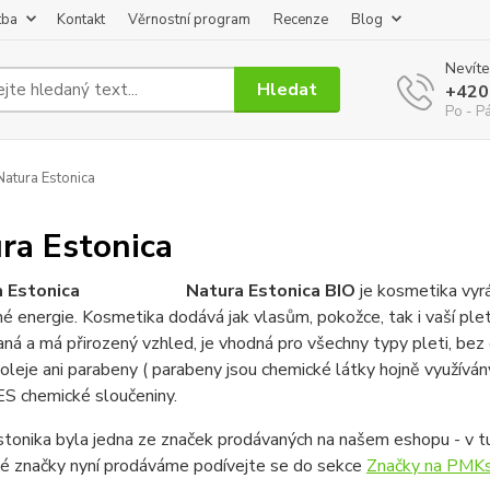
tba
Kontakt
Věrnostní program
Recenze
Blog
Nevíte
Hledat
+420
Po - P
atura Estonica
ra Estonica
Natura Estonica BIO
je kosmetika vyráb
é energie. Kosmetika dodává jak vlasům, pokožce, tak i vaší plet
ná a má přirozený vzhled, je vhodná pro všechny typy pleti, bez
 oleje ani parabeny ( parabeny jsou chemické látky hojně využíván
ES chemické sloučeniny.
tonika byla jedna ze značek prodávaných na našem eshopu - v tu
ké značky nyní prodáváme podívejte se do sekce
Značky na PMKs