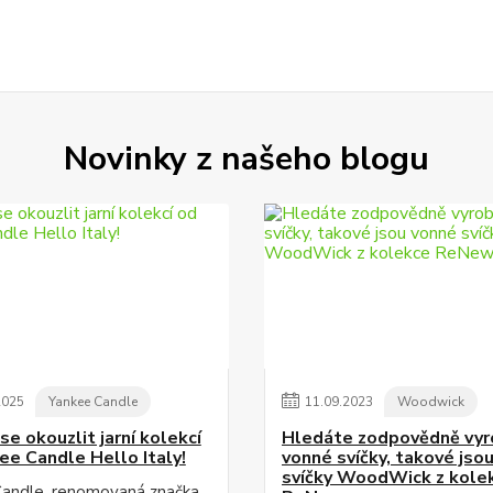
Novinky z našeho blogu
2025
Yankee Candle
11
.
09
.
2023
Woodwick
e okouzlit jarní kolekcí
Hledáte zodpovědně vy
ee Candle Hello Italy!
vonné svíčky, takové jso
svíčky WoodWick z kole
andle, renomovaná značka