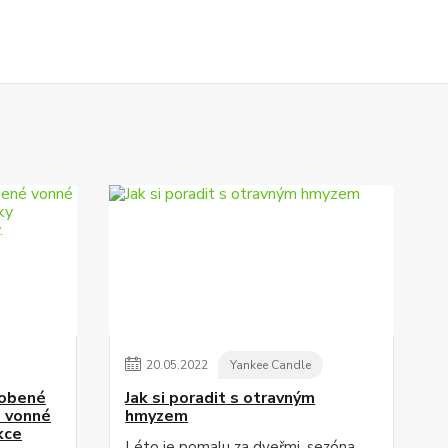
20
.
05
.
2022
Yankee Candle
robené
Jak si poradit s otravným
u vonné
hmyzem
kce
Léto je pomalu za dveřmi, sezóna