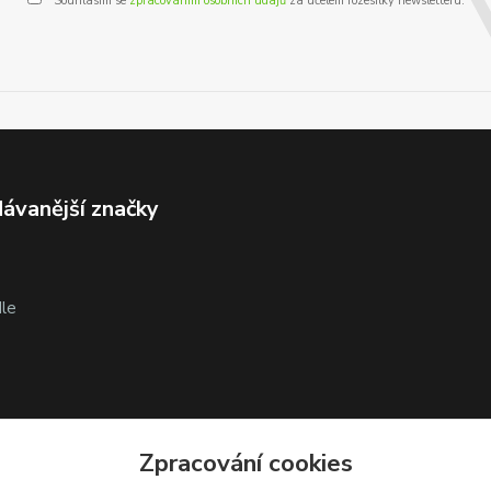
Souhlasím se
zpracováním osobních údajů
za účelem rozesílky newsletteru.
ávanější značky
le
Zpracování cookies