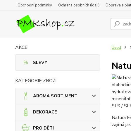
Obchodní podmínky
Ochrana osobních údajů
Doprava a pla
AKCE
Úvod
N
SLEVY
Natu
KATEGORIE ZBOŽÍ
blahodárn
hydratova
AROMA SORTIMENT
minerální
SLS / SL
DEKORACE
Natura Es
zajímá ja
PRO DĚTI