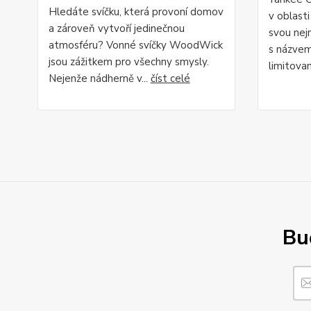
Hledáte svíčku, která provoní domov
v oblasti
a zároveň vytvoří jedinečnou
svou nejn
atmosféru? Vonné svíčky WoodWick
s názvem 
jsou zážitkem pro všechny smysly.
limitovan
Nejenže nádherně v...
číst celé
Buď