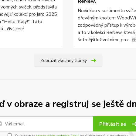
ReNew.
 vonných svíček, představila
Novinkou v sortimentu svíče
ovější kolekci pro jaro 2025
dřevěným knotem WoodWic
"Hello, Italy!". Tato
zodpovědný přístup k výrob
á...
číst celé
a to v kolekci ReNew, která 
šetrnější k životnímu pro...
čí
Zobrazit všechny články
 v obraze a registruj se ještě d
Přihlásit se