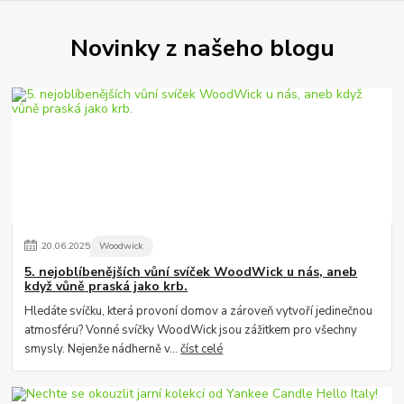
Novinky z našeho blogu
20
.
06
.
2025
Woodwick
5. nejoblíbenějších vůní svíček WoodWick u nás, aneb
když vůně praská jako krb.
Hledáte svíčku, která provoní domov a zároveň vytvoří jedinečnou
atmosféru? Vonné svíčky WoodWick jsou zážitkem pro všechny
smysly. Nejenže nádherně v...
číst celé