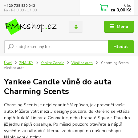
0
ks
+420 728 830 042
za
0,00 Kč
Po - Pá 8:00 - 17:00
Menu
Hledat
Úvod
ZNAČKY
Yankee Candle
Vůně do auta
Charming Scents
vůně do auta
Yankee Candle vůně do auta
Charming Scents
Charming Scents je nejelegantnější způsob, jak provonět vaše
auto. Můžete volit mezi 3 designy pouzdra, do kterého se vkládá
náplň: kulaté Linear a Geometric, nebo hranaté Square. Pouzdro
již jednu náplň obsahuje. Po měsíci pouzdro otevřete a náplň
vyměňte za náhradní, kterou lze dokoupit na našem eshopu.
Náplň voní 4 týdny.