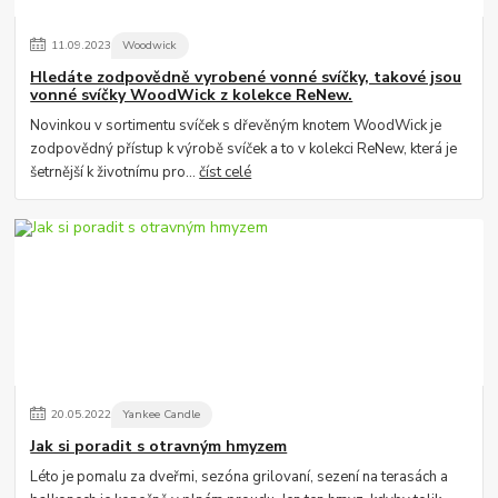
11
.
09
.
2023
Woodwick
Hledáte zodpovědně vyrobené vonné svíčky, takové jsou
vonné svíčky WoodWick z kolekce ReNew.
Novinkou v sortimentu svíček s dřevěným knotem WoodWick je
zodpovědný přístup k výrobě svíček a to v kolekci ReNew, která je
šetrnější k životnímu pro...
číst celé
20
.
05
.
2022
Yankee Candle
Jak si poradit s otravným hmyzem
Léto je pomalu za dveřmi, sezóna grilovaní, sezení na terasách a