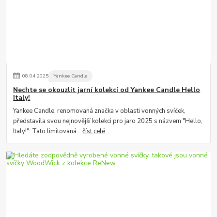
08
.
04
.
2025
Yankee Candle
Nechte se okouzlit jarní kolekcí od Yankee Candle Hello
Italy!
Yankee Candle, renomovaná značka v oblasti vonných svíček,
představila svou nejnovější kolekci pro jaro 2025 s názvem "Hello,
Italy!". Tato limitovaná...
číst celé