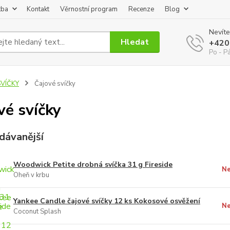
tba
Kontakt
Věrnostní program
Recenze
Blog
Nevíte
Hledat
+420
Po - P
SVÍČKY
Čajové svíčky
vé svíčky
dávanější
Woodwick Petite drobná svíčka 31 g Fireside
Ne
Oheň v krbu
Yankee Candle čajové svíčky 12 ks Kokosové osvěžení
Ne
Coconut Splash