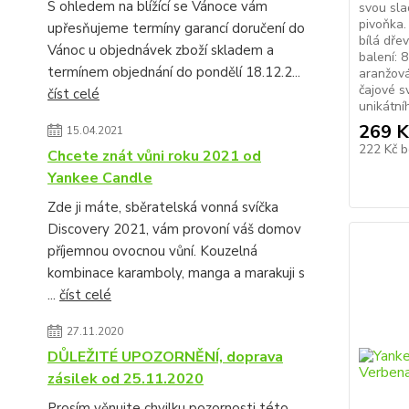
S ohledem na blížící se Vánoce vám
svou sla
pivoňka.
upřesňujeme termíny garancí doručení do
bílá dře
Vánoc u objednávek zboží skladem a
balení: 
termínem objednání do pondělí 18.12.2...
aranžová
čajové s
číst celé
unikátní
269 K
15.04.2021
222 Kč
b
Chcete znát vůni roku 2021 od
Yankee Candle
Zde ji máte, sběratelská vonná svíčka
Discovery 2021, vám provoní váš domov
příjemnou ovocnou vůní. Kouzelná
kombinace karamboly, manga a marakuji s
...
číst celé
27.11.2020
DŮLEŽITÉ UPOZORNĚNÍ, doprava
zásilek od 25.11.2020
Prosím věnujte chvilku pozornosti této