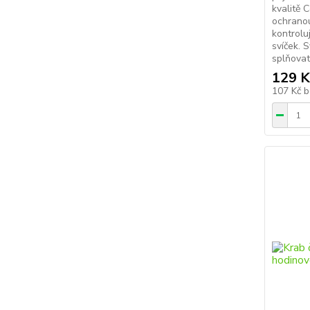
kvalitě C
ochranou
kontrolu
svíček. S
splňovat
129 K
107 Kč
b