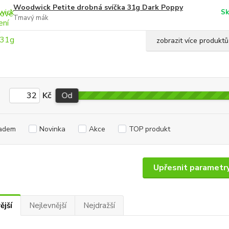
Woodwick Petite drobná svíčka 31g Dark Poppy
Sk
Tmavý mák
zobrazit více produktů
Kč
Od
adem
Novinka
Akce
TOP produkt
Upřesnit parametr
ější
Nejlevnější
Nejdražší