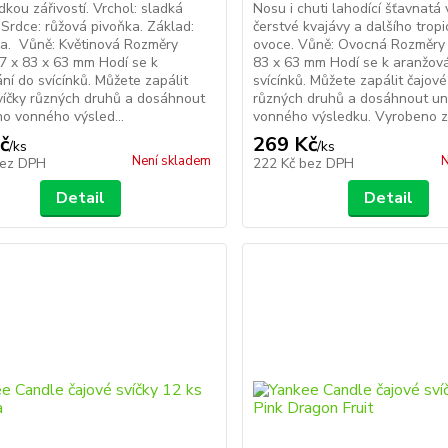
dkou zářivostí. Vrchol: sladká
Nosu i chuti lahodící šťavnatá
 Srdce: růžová pivoňka. Základ:
čerstvé kvajávy a dalšího trop
va. Vůně: Květinová Rozměry
ovoce. Vůně: Ovocná Rozměry 
87 x 83 x 63 mm Hodí se k
83 x 63 mm Hodí se k aranžov
ní do svícínků. Můžete zapálit
svícínků. Můžete zapálit čajové
víčky různých druhů a dosáhnout
různých druhů a dosáhnout un
ho vonného výsled...
vonného výsledku. Vyrobeno za
č
269 Kč
/
ks
/
ks
Není skladem
N
ez DPH
222 Kč
bez DPH
Detail
Detail