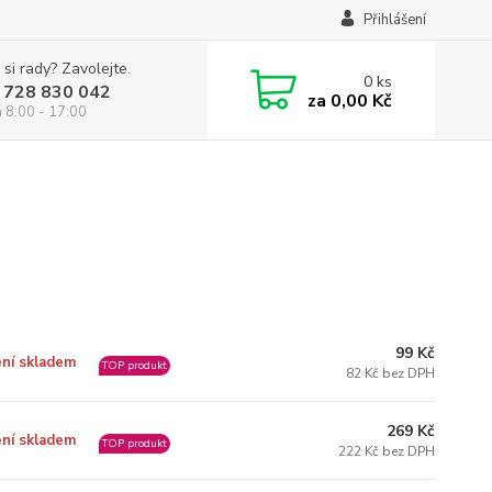
Přihlášení
 si rady? Zavolejte.
0
ks
 728 830 042
za
0,00 Kč
á 8:00 - 17:00
99 Kč
ní skladem
TOP produkt
82 Kč bez DPH
269 Kč
ní skladem
TOP produkt
222 Kč bez DPH