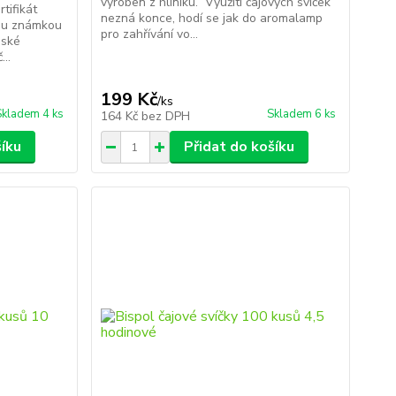
vyroben z hliníku. Využití čajových svíček
tifikát
nezná konce, hodí se jak do aromalamp
nou známkou
pro zahřívání vo...
pské
...
199 Kč
/
ks
Skladem 4 ks
Skladem 6 ks
164 Kč
bez DPH
šíku
Přidat do košíku