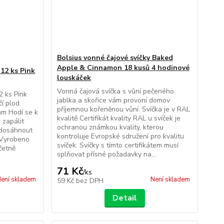
Bolsius vonné čajové svíčky Baked
Apple & Cinnamon 18 kusů 4 hodinové
 12 ks Pink
louskáček
Vonná čajová svíčka s vůní pečeného
2 ks Pink
jablka a skořice vám provoní domov
čí plod
příjemnou kořeněnou vůní. Svíčka je v RAL
mm Hodí se k
kvalitě Certifikát kvality RAL u svíček je
 zapálit
ochranou známkou kvality, kterou
 dosáhnout
kontroluje Evropské sdružení pro kvalitu
 Vyrobeno
svíček. Svíčky s tímto certifikátem musí
včetně
splňovat přísné požadavky na...
71 Kč
/
ks
ení skladem
Není skladem
59 Kč
bez DPH
Detail