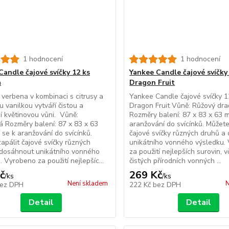
1 hodnocení
1 hodnocení
Candle čajové svíčky 12 ks
Yankee Candle čajové svíčky
a
Dragon Fruit
 verbena v kombinaci s citrusy a
Yankee Candle čajové svíčky 1
 vanilkou vytváří čistou a
Dragon Fruit Vůně: Růžový dra
cí květinovou vůni. Vůně:
Rozměry balení: 87 x 83 x 63 
á Rozměry balení: 87 x 83 x 63
aranžování do svícínků. Můžete
se k aranžování do svícínků.
čajové svíčky různých druhů a
apálit čajové svíčky různých
unikátního vonného výsledku.
 dosáhnout unikátního vonného
za použití nejlepších surovin, 
. Vyrobeno za použití nejlepšíc...
čistých přírodních vonných ...
č
269 Kč
/
ks
/
ks
Není skladem
N
ez DPH
222 Kč
bez DPH
Detail
Detail