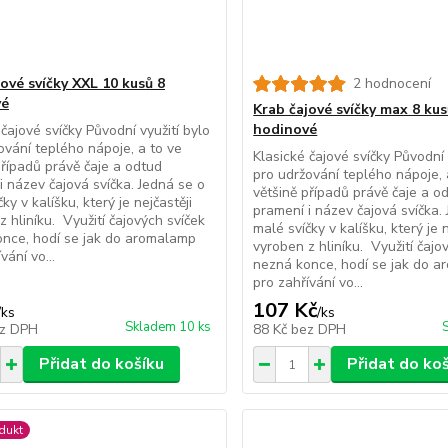
ové svíčky XXL 10 kusů 8
2 hodnocení
vé
Krab čajové svíčky max 8 kus
hodinové
 čajové svíčky Původní využití bylo
ování teplého nápoje, a to ve
Klasické čajové svíčky Původní 
případů právě čaje a odtud
pro udržování teplého nápoje, 
i název čajová svíčka. Jedná se o
většině případů právě čaje a o
ky v kalíšku, který je nejčastěji
pramení i název čajová svíčka.
z hliníku. Využití čajových svíček
malé svíčky v kalíšku, který je n
nce, hodí se jak do aromalamp
vyroben z hliníku. Využití čajo
vání vo...
nezná konce, hodí se jak do 
pro zahřívání vo...
107 Kč
/
ks
/
ks
Skladem 10 ks
z DPH
88 Kč
bez DPH
Přidat do košíku
Přidat do ko
dukt