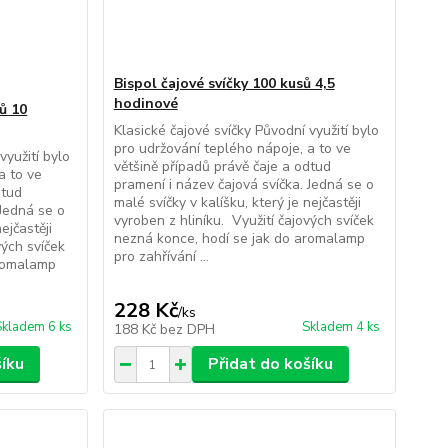
Bispol čajové svíčky 100 kusů 4,5
hodinové
ů 10
Klasické čajové svíčky Původní využití bylo
pro udržování teplého nápoje, a to ve
využití bylo
většině případů právě čaje a odtud
a to ve
pramení i název čajová svíčka. Jedná se o
dtud
malé svíčky v kalíšku, který je nejčastěji
 Jedná se o
vyroben z hliníku. Využití čajových svíček
ejčastěji
nezná konce, hodí se jak do aromalamp
vých svíček
pro zahřívání ...
aromalamp
228 Kč
/
ks
Skladem 6 ks
Skladem 4 ks
188 Kč
bez DPH
šíku
Přidat do košíku