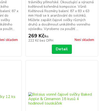
 vůně
trávničky přímořské. Okouzlující a výrazná
ického
květinově kořeněná kompozice. Vůně:
balení: 87 x
Květinová Rozměry balení: 87 x 83 x 63
ání do
mm Hodí se k aranžování do svícínků.
 svíčky
Můžete zapálit čajové svíčky různých
ikátního
druhů a dosáhnout unikátního vonného
 použit...
výsledku. Vyrobeno za použití ...
269 Kč
/
ks
ení skladem
Není skladem
222 Kč
bez DPH
Detail