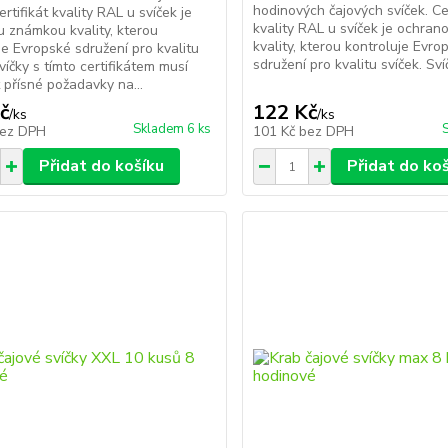
hodinových čajových svíček. Cer
ertifikát kvality RAL u svíček je
kvality RAL u svíček je ochra
 známkou kvality, kterou
kvality, kterou kontroluje Evro
je Evropské sdružení pro kvalitu
sdružení pro kvalitu svíček. Svíč
víčky s tímto certifikátem musí
 přísné požadavky na...
č
122 Kč
/
ks
/
ks
Skladem 6 ks
ez DPH
101 Kč
bez DPH
Přidat do košíku
Přidat do ko