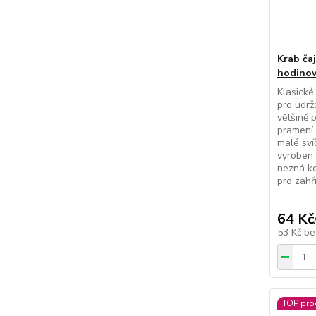
Krab čaj
hodino
Klasické
pro udrž
většině 
pramení 
malé svíč
vyroben 
nezná ko
pro zahří
64 Kč
53 Kč
be
TOP pro