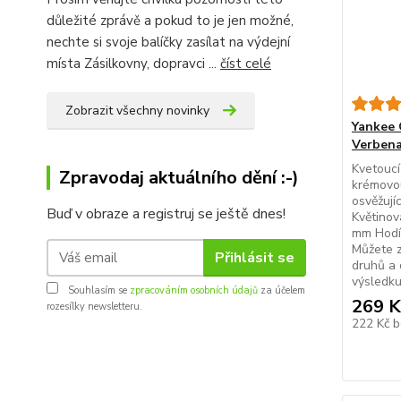
důležité zprávě a pokud to je jen možné,
nechte si svoje balíčky zasílat na výdejní
místa Zásilkovny, dopravci ...
číst celé
Zobrazit všechny novinky
Yankee 
Verben
Kvetoucí
Zpravodaj aktuálního dění :-)
krémovou
osvěžují
Buď v obraze a registruj se ještě dnes!
Květinov
mm Hodí 
Můžete z
Přihlásit se
druhů a
výsledku
Souhlasím se
zpracováním osobních údajů
za účelem
269 K
rozesílky newsletteru.
222 Kč
b