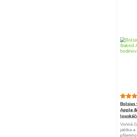
Bolsius
Apple &
louskáč
Vonná ča
jablka a
příjemno