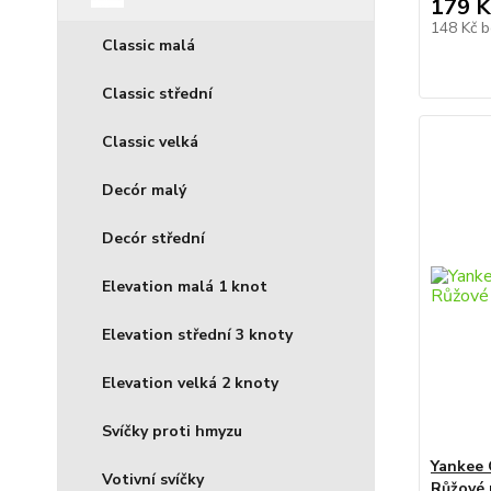
179 K
148 Kč
b
Classic malá
Classic střední
Classic velká
Decór malý
Decór střední
Elevation malá 1 knot
Elevation střední 3 knoty
Elevation velká 2 knoty
Svíčky proti hmyzu
Yankee 
Votivní svíčky
Růžové 