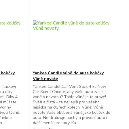
 kolíčky
Yankee Candle vůně do auta kolíčky
Vůně novoty
iláčkovi
Yankee Candel Car Vent Stick 4 ks New
éru díky
Car Scent Chcete, aby vaše auto zase
mi. Díky 4
vonělo novotou? Tahle vůně je to pravé!
si můžete
Svěží a čistá - ta nejlepší pro vašeho
 Vonný
miláčka na čtyřech kolech. Vůně: Vůně
dvou týdnů.
novoty Vaše oblíbená vůně jako kolíček do
 Yankee
auta. Neutralizuje pachy a provoní auto i
...
další menší prostory. Ka...