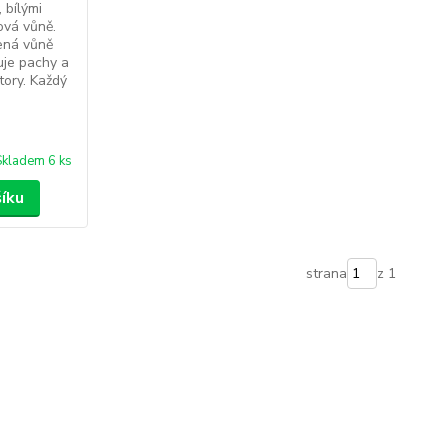
 bílými
ová vůně.
ená vůně
zuje pachy a
tory. Každý
Skladem 6 ks
šíku
strana
z 1