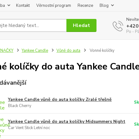
tba
Kontakt
Věrnostní program
Recenze
Blog
Nevíte
Hledat
+420
Po - P
ZNAČKY
Yankee Candle
Vůně do auta
Vonné kolíčky
é kolíčky do auta Yankee Candl
dávanější
Yankee Candle vůně do auta kolíčky Zralé třešně
Sk
Black Cherry
Yankee Candle vůně do auta kolíčky Midsummers Night
Sk
Car Vent Stick Letní noc