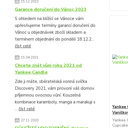
15.12.2023
Garance doručení do Vánoc 2023
S ohledem na blížící se Vánoce vám
upřesňujeme termíny garancí doručení do
Vánoc u objednávek zboží skladem a
termínem objednání do pondělí 18.12.2...
číst celé
15.04.2021
Chcete znát vůni roku 2021 od
Yankee Candle
Zde ji máte, sběratelská vonná svíčka
Discovery 2021, vám provoní váš domov
příjemnou ovocnou vůní. Kouzelná
kombinace karamboly, manga a marakuji s
Yankee 
...
číst celé
Vanilko
Yankee C
27.11.2020
Cupcake