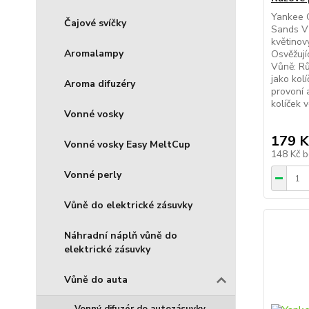
Yankee C
Čajové svíčky
Sands Vů
květinov
Aromalampy
Osvěžují
Vůně: Rů
jako kol
Aroma difuzéry
provoní 
kolíček vo
Vonné vosky
179 K
Vonné vosky Easy MeltCup
148 Kč
b
Vonné perly
Vůně do elektrické zásuvky
Náhradní náplň vůně do
elektrické zásuvky
Vůně do auta