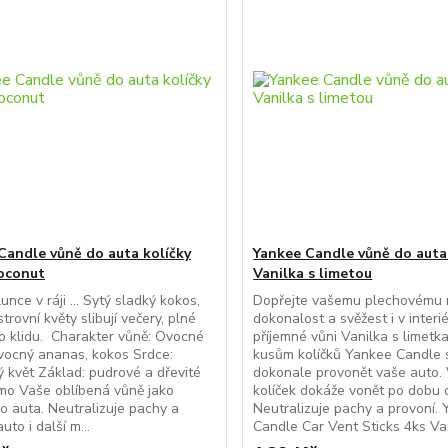
Candle vůně do auta kolíčky
Yankee Candle vůně do auta
oconut
Vanilka s limetou
nce v ráji ... Sytý sladký kokos,
Dopřejte vašemu plechovému m
trovní květy slibují večery, plné
dokonalost a svěžest i v interi
o klidu. Charakter vůně: Ovocné
příjemné vůni Vanilka s limetka
vocný ananas, kokos Srdce:
kusům kolíčků Yankee Candle 
 květ Základ: pudrové a dřevité
dokonale provonět vaše auto.
žmo Vaše oblíbená vůně jako
kolíček dokáže vonět po dobu 
do auta. Neutralizuje pachy a
Neutralizuje pachy a provoní.
uto i další m...
Candle Car Vent Sticks 4ks Van