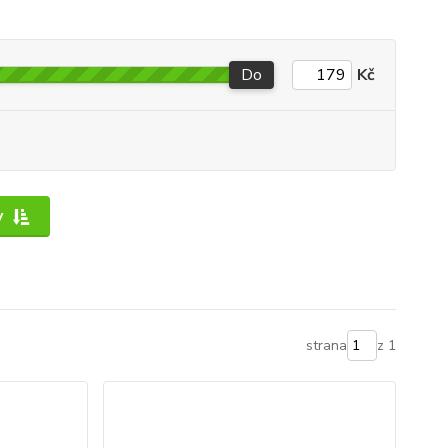
Do
Kč
y
strana
z 1