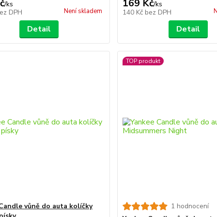
č
169 Kč
/
ks
/
ks
Není skladem
N
ez DPH
140 Kč
bez DPH
Detail
Detail
TOP produkt
Candle vůně do auta kolíčky
1 hodnocení
písky