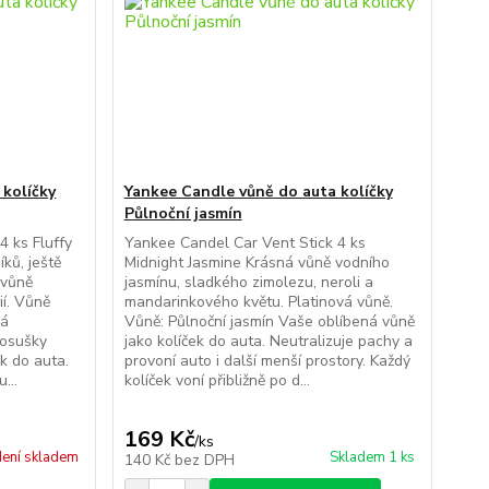
 kolíčky
Yankee Candle vůně do auta kolíčky
Půlnoční jasmín
4 ks Fluffy
Yankee Candel Car Vent Stick 4 ks
ků, ještě
Midnight Jasmine Krásná vůně vodního
 vůně
jasmínu, sladkého zimolezu, neroli a
lií. Vůně
mandarinkového květu. Platinová vůně.
vá
Vůně: Půlnoční jasmín Vaše oblíbená vůně
 osušky
jako kolíček do auta. Neutralizuje pachy a
k do auta.
provoní auto i další menší prostory. Každý
...
kolíček voní přibližně po d...
169 Kč
/
ks
ení skladem
Skladem 1 ks
140 Kč
bez DPH