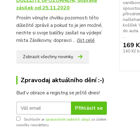
DŮLEŽITÉ UPOZORNĚNÍ, doprava
vanilkov
zásilek od 25.11.2020
spoustou
přírodní
Prosím věnujte chvilku pozornosti této
našlehan
důležité zprávě a pokud to je jen možné,
košíček 
do auta.
nechte si svoje balíčky zasílat na výdejní
...
místa Zásilkovny, dopravci ...
číst celé
169 K
140 Kč
b
Zobrazit všechny novinky
Zpravodaj aktuálního dění :-)
Buď v obraze a registruj se ještě dnes!
Přihlásit se
Souhlasím se
zpracováním osobních údajů
za účelem
rozesílky newsletteru.