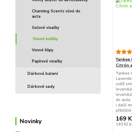
Vonný difuzér do autozásuvky
Charming Scents vůně do
auta
Gelové visačky
Vonné kolíčky
Vonné klipy
Yankee 
Papírové visačky
Citrón 
Yankee C
Dárková balení
Lavender
svěží sm
Dárkové sady
levandul
levandul
do auta.
i další m
přibližně 
169 K
Novinky
140 Kč
b