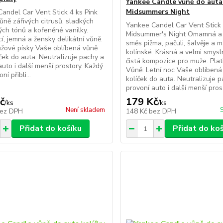
Yankee Candle vůně do auta
Midsummers Night
andel Car Vent Stick 4 ks Pink
ně zářivých citrusů, sladkých
Yankee Candel Car Vent Stick 
ých tónů a kořeněné vanilky.
Midsummer's Night Omamná a
cí, jemná a žensky delikátní vůně.
směs pižma, pačuli, šalvěje a
žové písky Vaše oblíbená vůně
kolínské. Krásná a velmi smysl
íček do auta. Neutralizuje pachy a
čistá kompozice pro muže. Plat
auto i další menší prostory. Každý
Vůně: Letní noc Vaše oblíbená
ní přibli...
kolíček do auta. Neutralizuje 
provoní auto i další menší pros.
č
179 Kč
/
ks
/
ks
Není skladem
ez DPH
148 Kč
bez DPH
Přidat do košíku
Přidat do ko