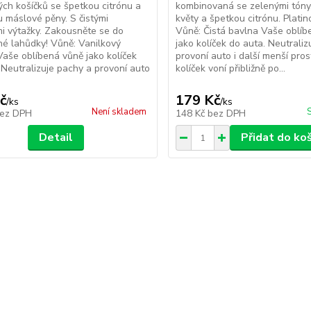
ých košíčků se špetkou citrónu a
kombinovaná se zelenými tóny,
 máslové pěny. S čistými
květy a špetkou citrónu. Platin
mi výtažky. Zakousněte se do
Vůně: Čistá bavlna Vaše oblíb
é lahůdky! Vůně: Vanilkový
jako kolíček do auta. Neutrali
Vaše oblíbená vůně jako kolíček
provoní auto i další menší pros
 Neutralizuje pachy a provoní auto
kolíček voní přibližně po...
č
179 Kč
/
ks
/
ks
Není skladem
ez DPH
148 Kč
bez DPH
Detail
Přidat do ko