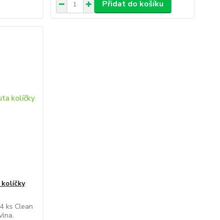
Přidat do košíku
 kolíčky
 4 ks Clean
vlna,