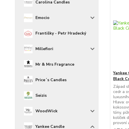
Carolina Candles
Emocio
Františky - Petr Hradecký
Millefiori
Mr & Mrs Fragrance
Yankee 
Black C
Price´s Candles
Západ slu
cedr a os
Seizis
luxusníh
Hlava: o
kokosový
WoodWick
tóny, pi
kolíček 
provoní a
Yankee Candle