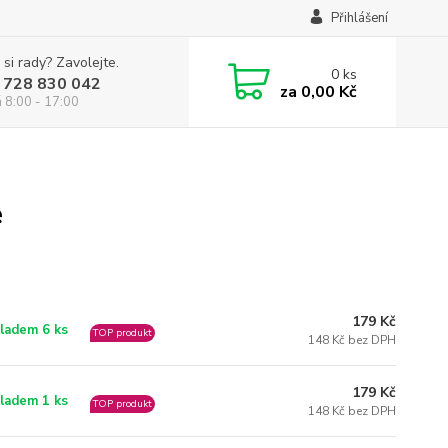
Přihlášení
 si rady? Zavolejte.
0
ks
 728 830 042
za
0,00 Kč
á 8:00 - 17:00
e
179 Kč
ladem 6 ks
TOP produkt
148 Kč bez DPH
179 Kč
ladem 1 ks
TOP produkt
148 Kč bez DPH