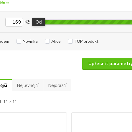
Kč
Od
adem
Novinka
Akce
TOP produkt
Upřesnit parametr
ější
Nejlevnější
Nejdražší
1-11 z 11