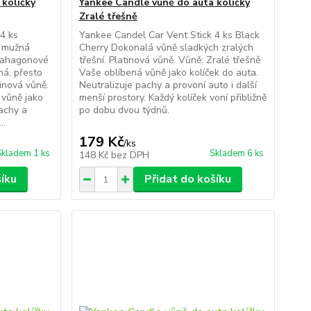
 kolíčky
Yankee Candle vůně do auta kolíčky
Zralé třešně
4 ks
Yankee Candel Car Vent Stick 4 ks Black
 mužná
Cherry Dokonalá vůně sladkých zralých
 mahagonové
třešní. Platinová vůně. Vůně: Zralé třešně
ná, přesto
Vaše oblíbená vůně jako kolíček do auta.
inová vůně.
Neutralizuje pachy a provoní auto i další
 vůně jako
menší prostory. Každý kolíček voní přibližně
pachy a
po dobu dvou týdnů.
..
179 Kč
/
ks
Skladem 1 ks
Skladem 6 ks
148 Kč
bez DPH
šíku
Přidat do košíku