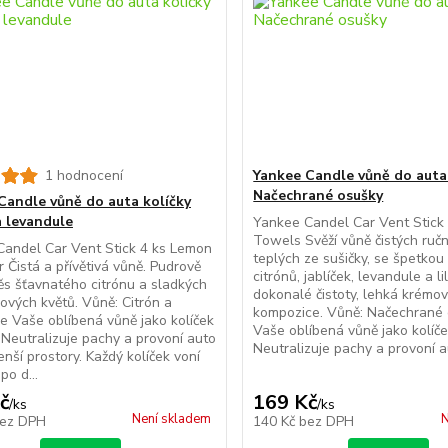
1 hodnocení
Yankee Candle vůně do auta
Načechrané osušky
Candle vůně do auta kolíčky
a levandule
Yankee Candel Car Vent Stick 
Towels Svěží vůně čistých ruční
andel Car Vent Stick 4 ks Lemon
teplých ze sušičky, se špetkou
 Čistá a přívětivá vůně. Pudrově
citrónů, jablíček, levandule a li
ěs šťavnatého citrónu a sladkých
dokonalé čistoty, lehká krémo
ových květů. Vůně: Citrón a
kompozice. Vůně: Načechrané
e Vaše oblíbená vůně jako kolíček
Vaše oblíbená vůně jako kolíče
 Neutralizuje pachy a provoní auto
Neutralizuje pachy a provoní au
enší prostory. Každý kolíček voní
po d...
č
169 Kč
/
ks
/
ks
Není skladem
N
ez DPH
140 Kč
bez DPH