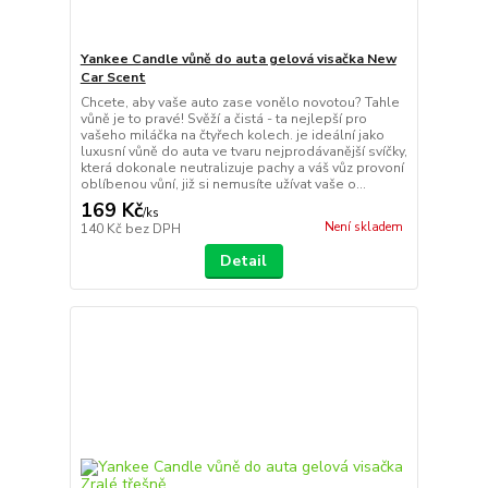
Yankee Candle vůně do auta gelová visačka New
Car Scent
Chcete, aby vaše auto zase vonělo novotou? Tahle
vůně je to pravé! Svěží a čistá - ta nejlepší pro
vašeho miláčka na čtyřech kolech. je ideální jako
luxusní vůně do auta ve tvaru nejprodávanější svíčky,
která dokonale neutralizuje pachy a váš vůz provoní
oblíbenou vůní, již si nemusíte užívat vaše o...
169 Kč
/
ks
Není skladem
140 Kč
bez DPH
Detail