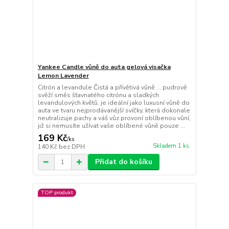
Yankee Candle vůně do auta gelová visačka
Lemon Lavender
Citrón a levandule Čistá a přívětivá vůně … pudrově
svěží směs šťavnatého citrónu a sladkých
levandulových květů. je ideální jako luxusní vůně do
auta ve tvaru nejprodávanější svíčky, která dokonale
neutralizuje pachy a váš vůz provoní oblíbenou vůní,
již si nemusíte užívat vaše oblíbené vůně pouze ...
169 Kč
/
ks
Skladem 1 ks
140 Kč
bez DPH
Přidat do košíku
TOP produkt