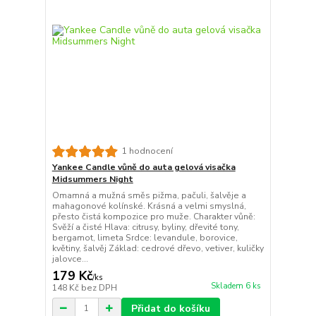
1 hodnocení
Yankee Candle vůně do auta gelová visačka
Midsummers Night
Omamná a mužná směs pižma, pačuli, šalvěje a
mahagonové kolínské. Krásná a velmi smyslná,
přesto čistá kompozice pro muže. Charakter vůně:
Svěží a čisté Hlava: citrusy, byliny, dřevité tony,
bergamot, limeta Srdce: levandule, borovice,
květiny, šalvěj Základ: cedrové dřevo, vetiver, kuličky
jalovce...
179 Kč
/
ks
Skladem 6 ks
148 Kč
bez DPH
Přidat do košíku