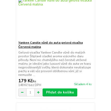
Yankee Candle vůně do auta gelová visačka
Červená malina
Gelová visačka Yankee Candle vůně do malých
prostor Štiplavě sladké aroma vzácného daru
přírody. Není nic chutnějšího než čerstvě utržené
maliny. je ideální jako luxusní vůně do auta ve tvaru
nejprodávanější svíčky, která dokonale neutralizuje
pachy a váš vůz provoní oblíbenou vůní, již si
nemusíte ...
179 Kč
/
ks
Skladem 4 ks
148 Kč
bez DPH
Přidat do košíku