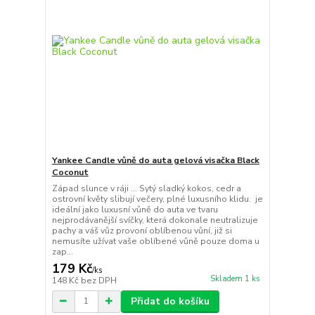
Yankee Candle vůně do auta gelová visačka Black
Coconut
Západ slunce v ráji ... Sytý sladký kokos, cedr a
ostrovní květy slibují večery, plné luxusního klidu. je
ideální jako luxusní vůně do auta ve tvaru
nejprodávanější svíčky, která dokonale neutralizuje
pachy a váš vůz provoní oblíbenou vůní, již si
nemusíte užívat vaše oblíbené vůně pouze doma u
zap...
179 Kč
/
ks
Skladem 1 ks
148 Kč
bez DPH
Přidat do košíku