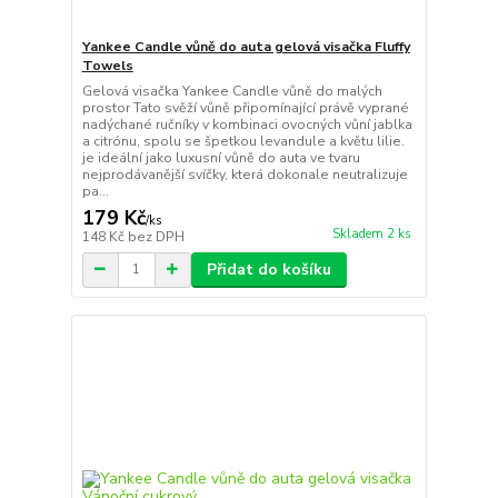
Yankee Candle vůně do auta gelová visačka Fluffy
Towels
Gelová visačka Yankee Candle vůně do malých
prostor Tato svěží vůně připomínající právě vyprané
nadýchané ručníky v kombinaci ovocných vůní jablka
a citrónu, spolu se špetkou levandule a květu lilie.
je ideální jako luxusní vůně do auta ve tvaru
nejprodávanější svíčky, která dokonale neutralizuje
pa...
179 Kč
/
ks
Skladem 2 ks
148 Kč
bez DPH
Přidat do košíku