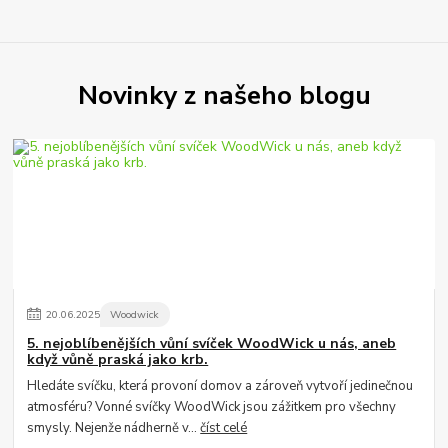
Novinky z našeho blogu
20
.
06
.
2025
Woodwick
5. nejoblíbenějších vůní svíček WoodWick u nás, aneb
když vůně praská jako krb.
Hledáte svíčku, která provoní domov a zároveň vytvoří jedinečnou
atmosféru? Vonné svíčky WoodWick jsou zážitkem pro všechny
smysly. Nejenže nádherně v...
číst celé