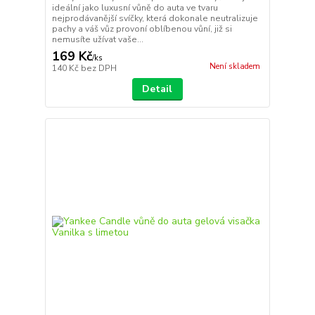
ideální jako luxusní vůně do auta ve tvaru
nejprodávanější svíčky, která dokonale neutralizuje
pachy a váš vůz provoní oblíbenou vůní, již si
nemusíte užívat vaše...
169 Kč
/
ks
Není skladem
140 Kč
bez DPH
Detail