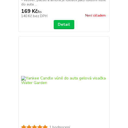
– vetiver, pačuli a ambra je ideální jako luxusní vůně
do auta ...
169 Kč
/
ks
Není skladem
140 Kč
bez DPH
Detail
1 hodnocení