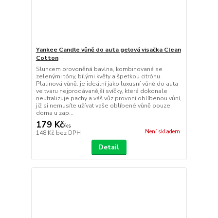
Yankee Candle vůně do auta gelová visačka Clean
Cotton
Sluncem provoněná bavlna, kombinovaná se
zelenými tóny, bílými květy a špetkou citrónu.
Platinová vůně. je ideální jako luxusní vůně do auta
ve tvaru nejprodávanější svíčky, která dokonale
neutralizuje pachy a váš vůz provoní oblíbenou vůní,
již si nemusíte užívat vaše oblíbené vůně pouze
doma u zap...
179 Kč
/
ks
Není skladem
148 Kč
bez DPH
Detail