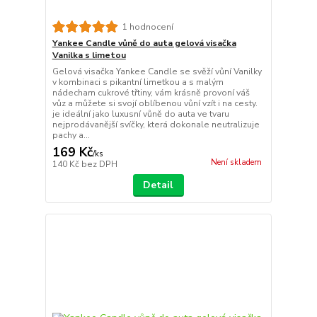
1 hodnocení
Yankee Candle vůně do auta gelová visačka
Vanilka s limetou
Gelová visačka Yankee Candle se svěží vůní Vanilky
v kombinaci s pikantní limetkou a s malým
nádecham cukrové třtiny, vám krásně provoní váš
vůz a můžete si svojí oblíbenou vůní vzít i na cesty.
je ideální jako luxusní vůně do auta ve tvaru
nejprodávanější svíčky, která dokonale neutralizuje
pachy a...
169 Kč
/
ks
Není skladem
140 Kč
bez DPH
Detail