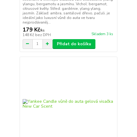
ylangu, bergamotu a jasmínu. Vrchol: bergamot,
citrusové květy. Střed: gardénie, ylang ylang,
jasmín. Základ: ambra, santálové dřevo, pačuli. je
ideální jako luxusní vůně do auta ve tvaru
nejprodávaněj...
179 Kč
/
ks
Skladem 3 ks
148 Kč
bez DPH
Přidat do košíku