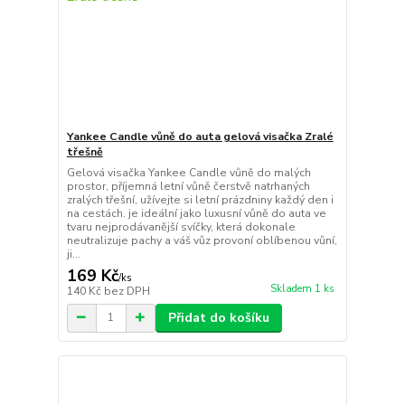
Yankee Candle vůně do auta gelová visačka Zralé
třešně
Gelová visačka Yankee Candle vůně do malých
prostor, příjemná letní vůně čerstvě natrhaných
zralých třešní, užívejte si letní prázdniny každý den i
na cestách. je ideální jako luxusní vůně do auta ve
tvaru nejprodávanější svíčky, která dokonale
neutralizuje pachy a váš vůz provoní oblíbenou vůní,
ji...
169 Kč
/
ks
Skladem 1 ks
140 Kč
bez DPH
Přidat do košíku