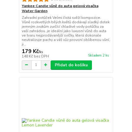
Yankee Candle vůně do auta gelová visačka
Water Garden
Zahradní potůček Velmi čistá svěží kompozice.
Vůně rozkvetlých bílých květů dodávají sladký dotek
jemným zvukům zurčící chladivé vody potůčku za
vaší zahrádou. je ideální jako luxusní vůně do auta
ve tvaru nejprodávanější svíčky, která dokonale
neutralizuje pachy a váš vůz provoní oblíbenou vůní,
ji...
179 Kč
/
ks
Skladem 2 ks
148 Kč
bez DPH
Přidat do košíku