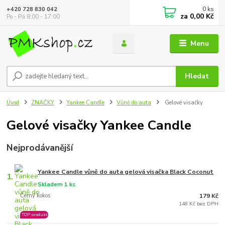
0
ks
+420 728 830 042
za
0,00 Kč
Po - Pá 8:00 - 17:00
Menu
Hledat
Úvod
ZNAČKY
Yankee Candle
Vůně do auta
Gelové visačky
Gelové visačky Yankee Candle
Nejprodávanější
Yankee Candle vůně do auta gelová visačka Black Coconut
1.
Skladem 1 ks
Černý kokos
179 Kč
148 Kč bez DPH
TOP produkt