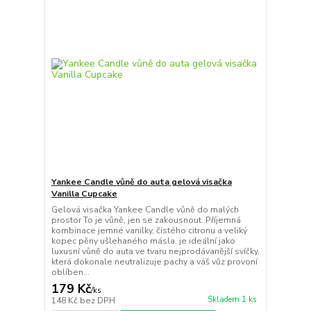
Yankee Candle vůně do auta gelová visačka
Vanilla Cupcake
Gelová visačka Yankee Candle vůně do malých
prostor To je vůně, jen se zakousnout. Příjemná
kombinace jemné vanilky, čistého citronu a veliký
kopec pěny ušlehaného másla. je ideální jako
luxusní vůně do auta ve tvaru nejprodávanější svíčky,
která dokonale neutralizuje pachy a váš vůz provoní
oblíben...
179 Kč
/
ks
Skladem 1 ks
148 Kč
bez DPH