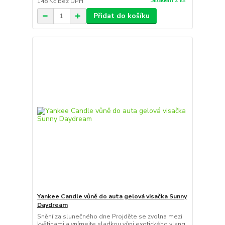
Skladem 2 ks
148 Kč
bez DPH
Přidat do košíku
Yankee Candle vůně do auta gelová visačka Sunny
Daydream
Snění za slunečného dne Projděte se zvolna mezi
květinami a vnímejte sladkou vůni exotického ylang