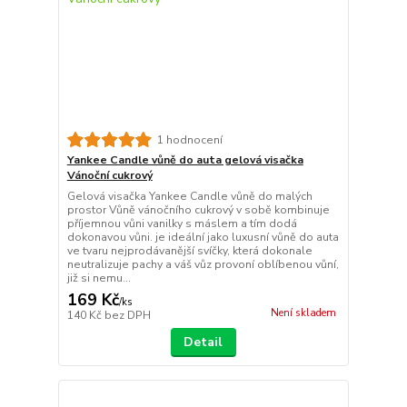
1 hodnocení
Yankee Candle vůně do auta gelová visačka
Vánoční cukrový
Gelová visačka Yankee Candle vůně do malých
prostor Vůně vánočního cukrový v sobě kombinuje
příjemnou vůni vanilky s máslem a tím dodá
dokonavou vůni. je ideální jako luxusní vůně do auta
ve tvaru nejprodávanější svíčky, která dokonale
neutralizuje pachy a váš vůz provoní oblíbenou vůní,
již si nemu...
169 Kč
/
ks
Není skladem
140 Kč
bez DPH
Detail