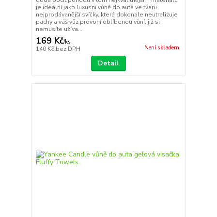
dodá pocit pohodlí v tom nejkvalitnějším materiálu
je ideální jako luxusní vůně do auta ve tvaru
nejprodávanější svíčky, která dokonale neutralizuje
pachy a váš vůz provoní oblíbenou vůní, již si
nemusíte užíva...
169 Kč
/
ks
Není skladem
140 Kč
bez DPH
Detail