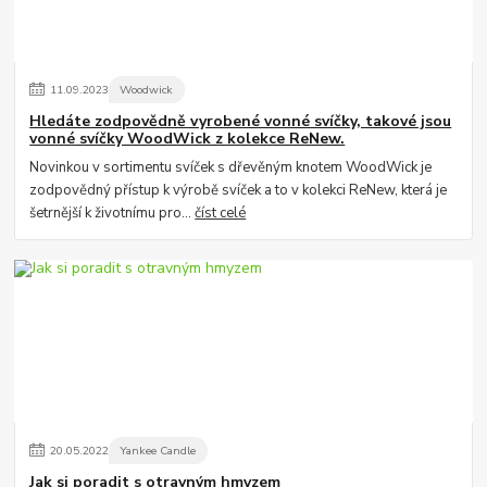
11
.
09
.
2023
Woodwick
Hledáte zodpovědně vyrobené vonné svíčky, takové jsou
vonné svíčky WoodWick z kolekce ReNew.
Novinkou v sortimentu svíček s dřevěným knotem WoodWick je
zodpovědný přístup k výrobě svíček a to v kolekci ReNew, která je
šetrnější k životnímu pro...
číst celé
20
.
05
.
2022
Yankee Candle
Jak si poradit s otravným hmyzem