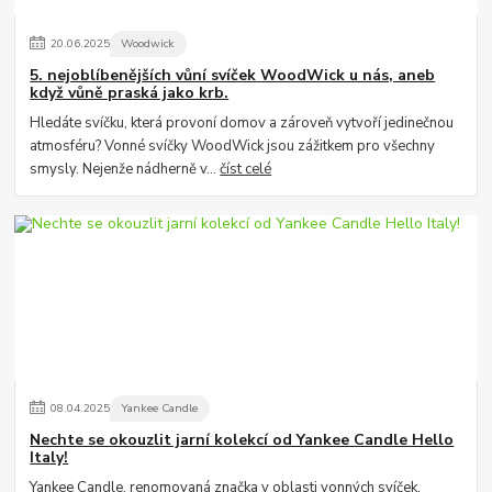
20
.
06
.
2025
Woodwick
5. nejoblíbenějších vůní svíček WoodWick u nás, aneb
když vůně praská jako krb.
Hledáte svíčku, která provoní domov a zároveň vytvoří jedinečnou
atmosféru? Vonné svíčky WoodWick jsou zážitkem pro všechny
smysly. Nejenže nádherně v...
číst celé
08
.
04
.
2025
Yankee Candle
Nechte se okouzlit jarní kolekcí od Yankee Candle Hello
Italy!
Yankee Candle, renomovaná značka v oblasti vonných svíček,