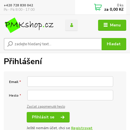
0
ks
+420 728 830 042
za
0,00 Kč
Po - Pá 8:00 - 17:00
Menu
Hledat
Přihlášení
Email
*
Heslo
*
Zaslat zapomenuté heslo
Přihlásit se
Ještě nemám účet, chci se
Registrovat