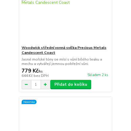
Woodwick střední vonná svíčka Precious Metals
Candescent Coast
Jasné mořské tóny se mísí s vůní bílého teaku a
mechu a vytvářejí jemnou pobřežní vůni.
779 Kč
/
ks
Skladem 2 ks
644 Kč
bez DPH
Přidat do košíku
Novinka