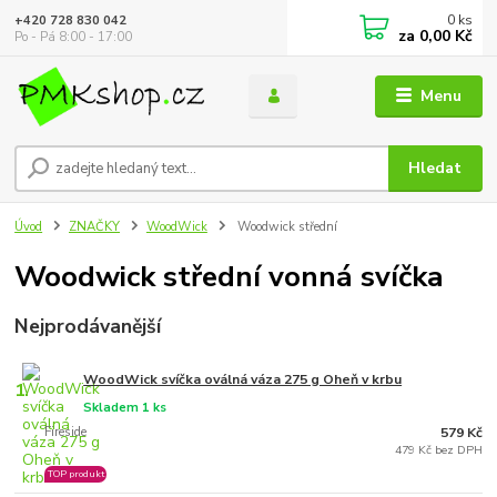
0
ks
+420 728 830 042
za
0,00 Kč
Po - Pá 8:00 - 17:00
Menu
Hledat
Úvod
ZNAČKY
WoodWick
Woodwick střední
Woodwick střední vonná svíčka
Nejprodávanější
WoodWick svíčka oválná váza 275 g Oheň v krbu
1.
Skladem 1 ks
Fireside
579 Kč
479 Kč bez DPH
TOP produkt