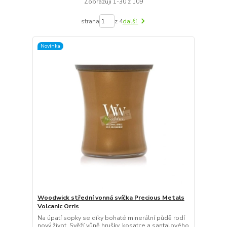
Zobrazuji 1-30 z 109
strana
z 4
další
Novinka
Woodwick střední vonná svíčka Precious Metals
Volcanic Orris
Na úpatí sopky se díky bohaté minerální půdě rodí
nový život. Svěží vůně hrušky, kosatce a santalového