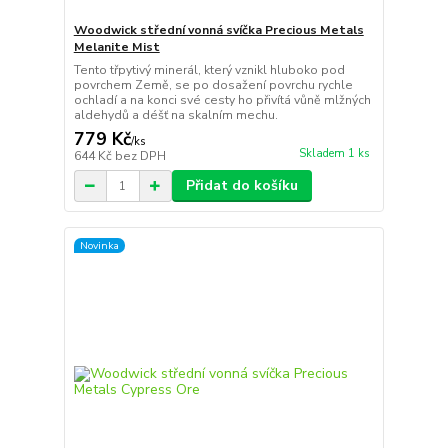
Woodwick střední vonná svíčka Precious Metals
Melanite Mist
Tento třpytivý minerál, který vznikl hluboko pod
povrchem Země, se po dosažení povrchu rychle
ochladí a na konci své cesty ho přivítá vůně mlžných
aldehydů a déšť na skalním mechu.
779 Kč
/
ks
Skladem 1 ks
644 Kč
bez DPH
Přidat do košíku
Novinka