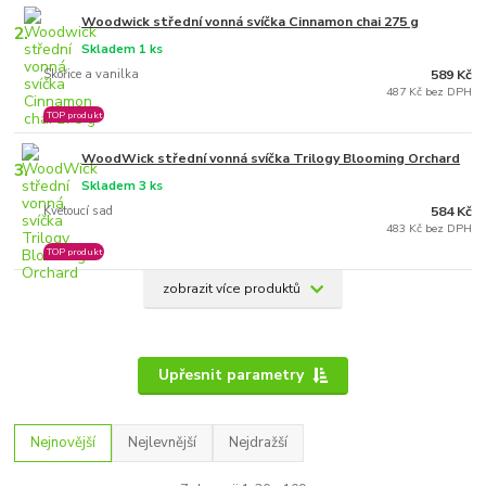
Woodwick střední vonná svíčka Cinnamon chai 275 g
2.
Skladem 1 ks
Skořice a vanilka
589 Kč
487 Kč bez DPH
TOP produkt
WoodWick střední vonná svíčka Trilogy Blooming Orchard
3.
Skladem 3 ks
Kvetoucí sad
584 Kč
483 Kč bez DPH
TOP produkt
zobrazit více produktů
Upřesnit parametry
Nejnovější
Nejlevnější
Nejdražší