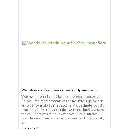
Woodwick střední vonná svíčka Hypnoflora
Vzácný a mystický bílý květ, který kvete pouze za
úplňku, má moc omámit každého, kdo si přivoní k
jeho zářivým okvětním lístkům. Propadněte kouzlu
svůdné vůně s tóny nočního jasmínu, hrušky a fazole
tonka. Charakter vůně: Květinové Hlava: hruška,
mandarinka, bergamot Srdce: květ jabloně, neroli,
ja...