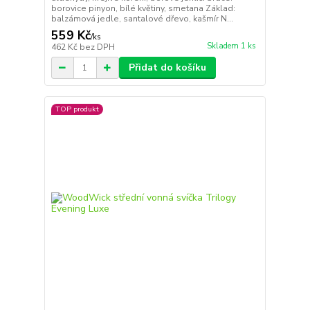
borovice pinyon, bílé květiny, smetana Základ:
balzámová jedle, santalové dřevo, kašmír N...
559 Kč
/
ks
Skladem 1 ks
462 Kč
bez DPH
Přidat do košíku
TOP produkt