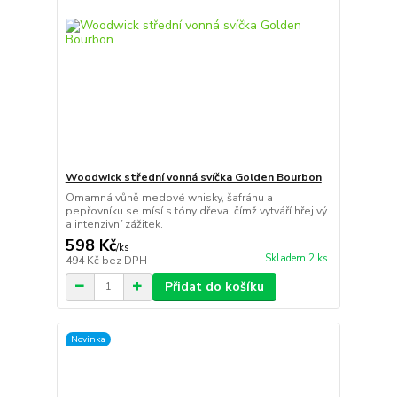
Woodwick střední vonná svíčka Golden Bourbon
Omamná vůně medové whisky, šafránu a
pepřovníku se mísí s tóny dřeva, čímž vytváří hřejivý
a intenzivní zážitek.
598 Kč
/
ks
Skladem 2 ks
494 Kč
bez DPH
Přidat do košíku
Novinka