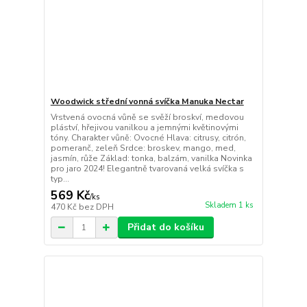
Woodwick střední vonná svíčka Manuka Nectar
Vrstvená ovocná vůně se svěží broskví, medovou
pláství, hřejivou vanilkou a jemnými květinovými
tóny. Charakter vůně: Ovocné Hlava: citrusy, citrón,
pomeranč, zeleň Srdce: broskev, mango, med,
jasmín, růže Základ: tonka, balzám, vanilka Novinka
pro jaro 2024! Elegantně tvarovaná velká svíčka s
typ...
569 Kč
/
ks
Skladem 1 ks
470 Kč
bez DPH
Přidat do košíku