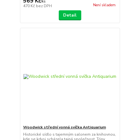
569 Kč
/
ks
Není skladem
470 Kč
bez DPH
Detail
Woodwick střední vonná svíčka Antiquarium
Historické sídlo s tajemným salonem za knihovnou,
kde se kdysi scházela tajná společnost. Tóny