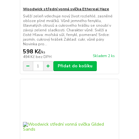
Woodwick střední vonná svíčka Ethereal Haze
Svěží zeleň vdechuje nový život rozlehlé, zasněné
obloze plné mráčků. Vůně jemného fenyklu,
šťavnatých citrusů a cukrového hrášku se snoubí v
závoji zelené sladkosti. Charakter vůně: Svěží a
čisté Hlava: mořská sůl, fenykl, pomeranč Srdce:
jasmín, cukrový hrášek Základ: cukr, vůně páry
Novinka pro...
598 Kč
/
ks
Skladem 2 ks
494 Kč
bez DPH
Přidat do košíku