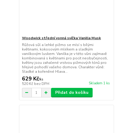
Woodwick střední vonná svíčka Vanilla Musk
Růžová sůl a lehké pižmo se mísí s bílými
květinami, kokosovým mlékem a sladkým
vanilkovým luskem. Vanilka je v této vůni zajímavě
kombinovaná s květinami pro pocit neobyčejnosti,
květiny jsou zahalené vrstvou pižmových tónů pro
hřejivé pohodlí vašeho domova. Charakter vůně:
Sladké a kořeněné Hlava...
629 Kč
/
ks
Skladem 1 ks
520 Kč
bez DPH
Přidat do košíku