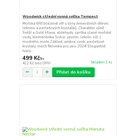
Woodwick střední vonná svíčka Tempest
Mořská tříšť bláznivě víří s tóny minerálních dřevin,
leknínu a perleťových krystalků. Charakter vůně:
Svěží a čisté Hlava: aldehydy, sprška slané mořské
vody, klementinka Srdce: jasmín, leknín, sůl z
modrého moře Základ: ambra, cedr, perleťové
krystaly, mech Novinka pro jaro 2024! Elegantně
tvaro...
499 Kč
/
ks
Skladem 1 ks
412 Kč
bez DPH
Přidat do košíku