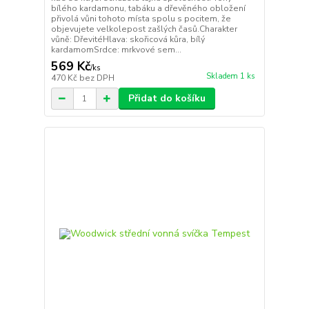
bílého kardamonu, tabáku a dřevěného obložení
přivolá vůni tohoto místa spolu s pocitem, že
objevujete velkolepost zašlých časů.Charakter
vůně: DřevitéHlava: skořicová kůra, bílý
kardamomSrdce: mrkvové sem...
569 Kč
/
ks
Skladem 1 ks
470 Kč
bez DPH
Přidat do košíku