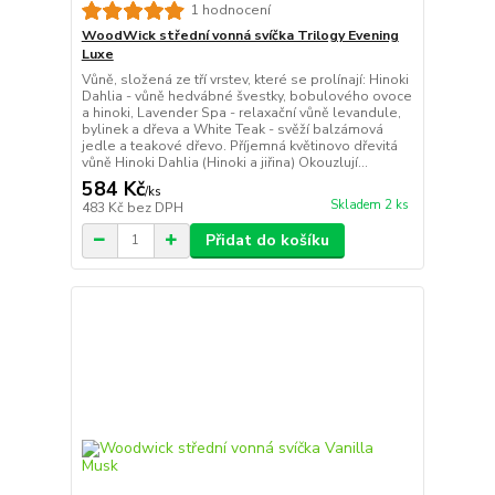
1 hodnocení
WoodWick střední vonná svíčka Trilogy Evening
Luxe
Vůně, složená ze tří vrstev, které se prolínají: Hinoki
Dahlia - vůně hedvábné švestky, bobulového ovoce
a hinoki, Lavender Spa - relaxační vůně levandule,
bylinek a dřeva a White Teak - svěží balzámová
jedle a teakové dřevo. Příjemná květinovo dřevitá
vůně Hinoki Dahlia (Hinoki a jiřina) Okouzlují...
584 Kč
/
ks
Skladem 2 ks
483 Kč
bez DPH
Přidat do košíku