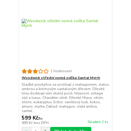
1 hodnocení
Woodwick střední vonná svíčka Santal Myrrh
Sladké pryskyřice se prolínají s mahagonem, zlatou
ambrou a krémovým santalovým dřevem. Dřevité
tóny dodávají vůni útulný pocit, hřejivost, vintage
styl a luxus. Charakter vůně: Dřevité Hlava: citrón,
elemi, eukalyptus Srdce: vanilkový lusk, kokos,
amyris, myrha Základ: mahagon, zlatá ambra,
santal...
599 Kč
/
ks
Skladem 2 ks
495 Kč
bez DPH