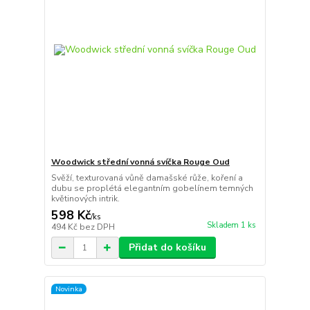
Woodwick střední vonná svíčka Rouge Oud
Svěží, texturovaná vůně damašské růže, koření a
dubu se proplétá elegantním gobelínem temných
květinových intrik.
598 Kč
/
ks
Skladem 1 ks
494 Kč
bez DPH
Přidat do košíku
Novinka