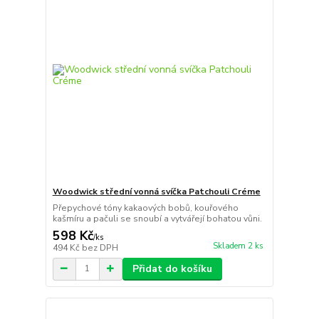
Woodwick střední vonná svíčka Patchouli Créme
Přepychové tóny kakaových bobů, kouřového
kašmíru a pačuli se snoubí a vytvářejí bohatou vůni.
598 Kč
/
ks
Skladem 2 ks
494 Kč
bez DPH
Přidat do košíku