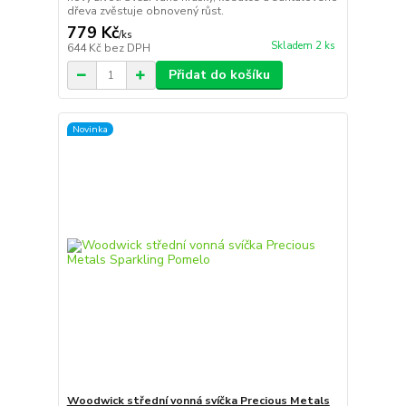
dřeva zvěstuje obnovený růst.
779 Kč
/
ks
Skladem 2 ks
644 Kč
bez DPH
Přidat do košíku
Novinka
Woodwick střední vonná svíčka Precious Metals