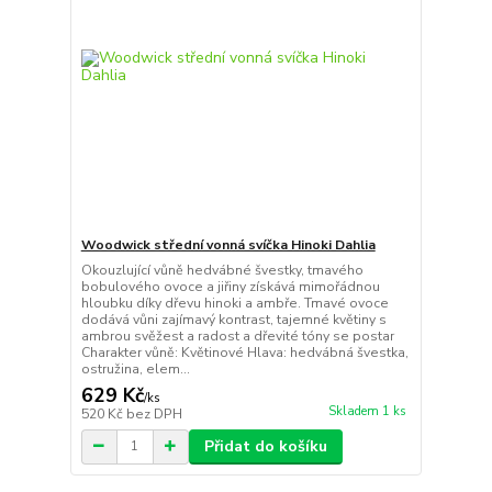
Woodwick střední vonná svíčka Hinoki Dahlia
Okouzlující vůně hedvábné švestky, tmavého
bobulového ovoce a jiřiny získává mimořádnou
hloubku díky dřevu hinoki a ambře. Tmavé ovoce
dodává vůni zajímavý kontrast, tajemné květiny s
ambrou svěžest a radost a dřevité tóny se postar
Charakter vůně: Květinové Hlava: hedvábná švestka,
ostružina, elem...
629 Kč
/
ks
Skladem 1 ks
520 Kč
bez DPH
Přidat do košíku