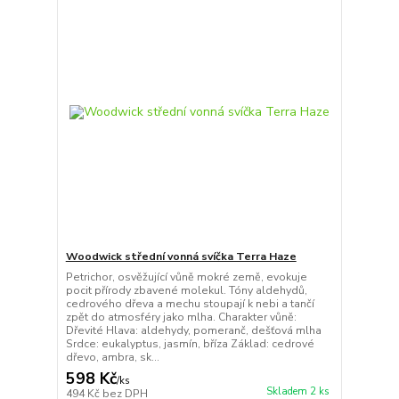
Woodwick střední vonná svíčka Terra Haze
Petrichor, osvěžující vůně mokré země, evokuje
pocit přírody zbavené molekul. Tóny aldehydů,
cedrového dřeva a mechu stoupají k nebi a tančí
zpět do atmosféry jako mlha. Charakter vůně:
Dřevité Hlava: aldehydy, pomeranč, dešťová mlha
Srdce: eukalyptus, jasmín, bříza Základ: cedrové
dřevo, ambra, sk...
598 Kč
/
ks
Skladem 2 ks
494 Kč
bez DPH