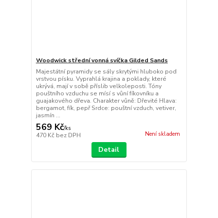
Woodwick střední vonná svíčka Gilded Sands
Majestátní pyramidy se sály skrytými hluboko pod
vrstvou písku. Vyprahlá krajina a poklady, které
ukrývá, mají v sobě příslib velkoleposti. Tóny
pouštního vzduchu se mísí s vůní fíkovníku a
guajakového dřeva. Charakter vůně: Dřevité Hlava:
bergamot, fík, pepř Srdce: pouštní vzduch, vetiver,
jasmín ...
569 Kč
/
ks
Není skladem
470 Kč
bez DPH
Detail