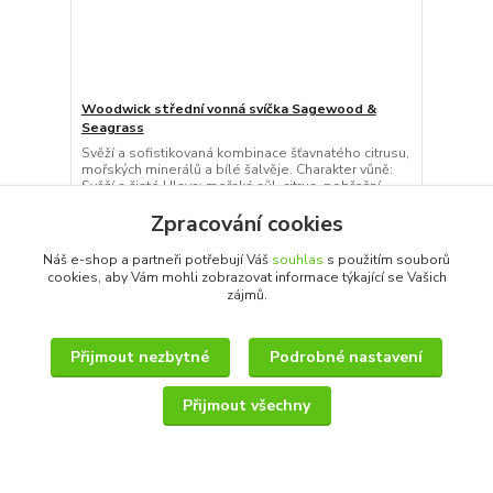
Woodwick střední vonná svíčka Sagewood &
Seagrass
Svěží a sofistikovaná kombinace šťavnatého citrusu,
mořských minerálů a bílé šalvěje. Charakter vůně:
Svěží a čisté Hlava: mořská sůl, citrus, pobřežní
tráva Srdce: rozmarýn, bílá šalvěj, mořské minerály
Zpracování cookies
Základ: cedrové a palisandrové dřevo, čisté pižmo
Novinka pro jaro 2023! Elegantně tvarovaná v...
629 Kč
Náš e-shop a partneři potřebují Váš
souhlas
s použitím souborů
/
ks
cookies, aby Vám mohli zobrazovat informace týkající se Vašich
Skladem 1 ks
520 Kč
bez DPH
zájmů.
Přidat do košíku
Přijmout nezbytné
Podrobné nastavení
Přijmout všechny