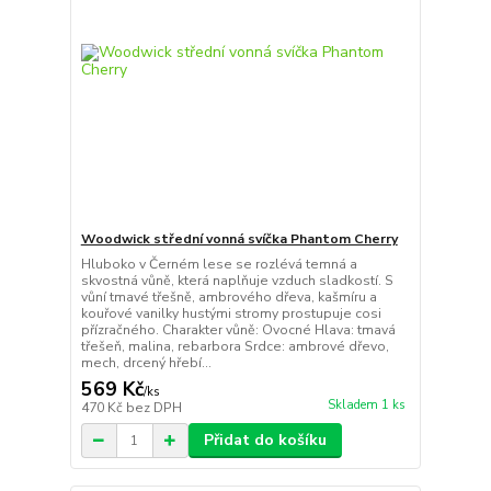
Woodwick střední vonná svíčka Phantom Cherry
Hluboko v Černém lese se rozlévá temná a
skvostná vůně, která naplňuje vzduch sladkostí. S
vůní tmavé třešně, ambrového dřeva, kašmíru a
kouřové vanilky hustými stromy prostupuje cosi
přízračného. Charakter vůně: Ovocné Hlava: tmavá
třešeň, malina, rebarbora Srdce: ambrové dřevo,
mech, drcený hřebí...
569 Kč
/
ks
Skladem 1 ks
470 Kč
bez DPH
Přidat do košíku