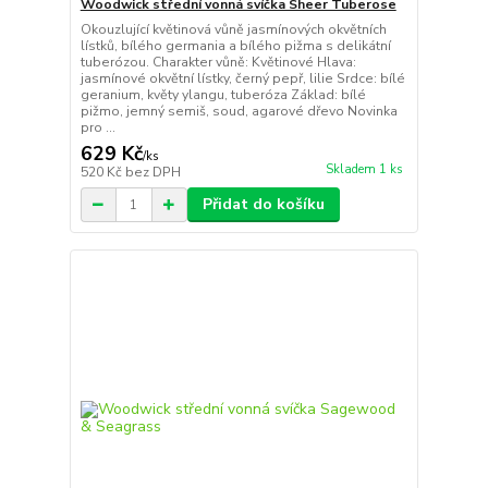
Woodwick střední vonná svíčka Sheer Tuberose
Okouzlující květinová vůně jasmínových okvětních
lístků, bílého germania a bílého pižma s delikátní
tuberózou. Charakter vůně: Květinové Hlava:
jasmínové okvětní lístky, černý pepř, lilie Srdce: bílé
geranium, květy ylangu, tuberóza Základ: bílé
pižmo, jemný semiš, soud, agarové dřevo Novinka
pro ...
629 Kč
/
ks
Skladem 1 ks
520 Kč
bez DPH
Přidat do košíku