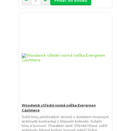
Přidat do košíku
Woodwick střední vonná svíčka Evergreen
Cashmere
Svěží tóny jehličnatých stromů s dotekem mrazivých
aldehydů kontrastují s hřejivým kořením, čistými
tóny a borovicí. Charakter vůně: Dřevitá Hlava: svěží
aldehydy, hřejivé koření, borové jehličí Srdce: