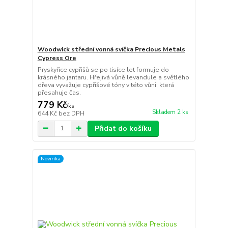
Woodwick střední vonná svíčka Precious Metals
Cypress Ore
Pryskyřice cypřišů se po tisíce let formuje do
krásného jantaru. Hřejivá vůně levandule a světlého
dřeva vyvažuje cypřišové tóny v této vůni, která
přesahuje čas.
779 Kč
/
ks
Skladem 2 ks
644 Kč
bez DPH
Přidat do košíku
Novinka