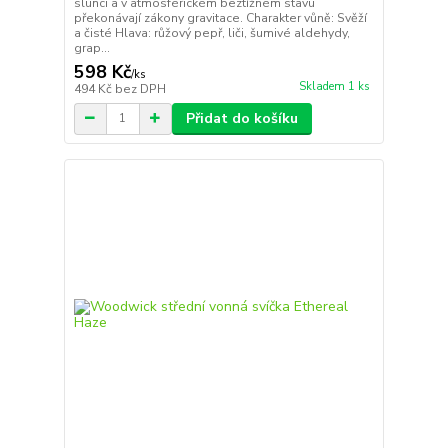
slunci a v atmosférickém beztížném stavu
překonávají zákony gravitace. Charakter vůně: Svěží
a čisté Hlava: růžový pepř, liči, šumivé aldehydy,
grap...
598 Kč
/
ks
Skladem 1 ks
494 Kč
bez DPH
Přidat do košíku