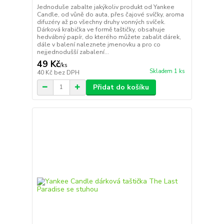
Jednoduše zabalte jakýkoliv produkt od Yankee
Candle, od vůně do auta, přes čajové svíčky, aroma
difuzéry až po všechny druhy vonných svíček.
Dárková krabička ve formě taštičky, obsahuje
hedvábný papír, do kterého můžete zabalit dárek,
dále v balení naleznete jmenovku a pro co
nejjednodušší zabalení...
49 Kč
/
ks
Skladem 1 ks
40 Kč
bez DPH
Přidat do košíku