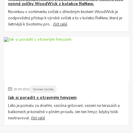
vonné svíčky WoodWick z kolekce ReNew.
Novinkou v sortimentu svíček s dřevěným knotem WoodWick je
zodpovědný přístup k výrobě svíček a to v kolekci ReNew, která je
šetrnější k životnímu pro...
číst celé
20
.
05
.
2022
Yankee Candle
Jak si poradit s otravným hmyzem
Léto je pomalu za dveřmi, sezóna grilovaní, sezení na terasách a
balkonech je konečně v plném proudu. Jen ten hmyz, kdyby tolik
neotravoval.
číst celé