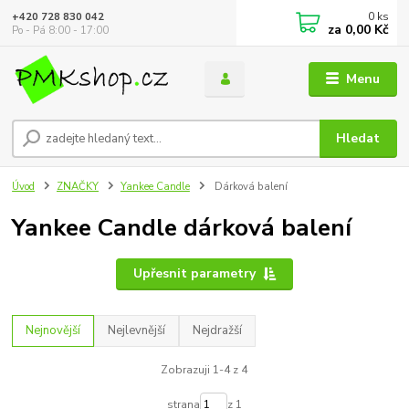
0
ks
+420 728 830 042
za
0,00 Kč
Po - Pá 8:00 - 17:00
Menu
Hledat
Úvod
ZNAČKY
Yankee Candle
Dárková balení
Yankee Candle dárková balení
Upřesnit parametry
Nejnovější
Nejlevnější
Nejdražší
Zobrazuji 1-4 z 4
strana
z 1