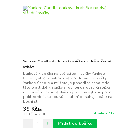
Yankee Candle dárková krabička na dvě střední
svíčky
Dárková krabička na dvě střední svíčky Yankee
Candle, stačí si vybrat dvě střední vonné svíčky
Yankee Candle a můžete je pohodlně zabalit do
této praktické krabičky a rovnou darovat. Krabička
má na přední straně dvě okýnka aby bylo na první
pohled vidět kterou vůni balení obsahuje, dále na
boční str...
39 Kč
/
ks
Skladem 7 ks
32 Kč
bez DPH
Přidat do košíku