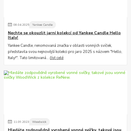
08
.
04
.
2025
Yankee Candle
Nechte se okouzlit jarní kolekcí od Yankee Candle Hello
Italy!
Yankee Candle, renomovaná značka v oblasti vonných svíček,
představila svou nejnovější kolekci pro jaro 2025 s názvem "Hello,
Italy!". Tato limitovaná...
číst celé
11
.
09
.
2023
Woodwick
Hledáte zodpovědně vyrobené vonné svíčky, takové jsou