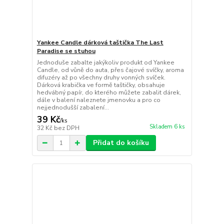
Yankee Candle dárková taštička The Last
Paradise se stuhou
Jednoduše zabalte jakýkoliv produkt od Yankee
Candle, od vůně do auta, přes čajové svíčky, aroma
difuzéry až po všechny druhy vonných svíček.
Dárková krabička ve formě taštičky, obsahuje
hedvábný papír, do kterého můžete zabalit dárek,
dále v balení naleznete jmenovku a pro co
nejjednodušší zabalení...
39 Kč
/
ks
Skladem 6 ks
32 Kč
bez DPH
Přidat do košíku