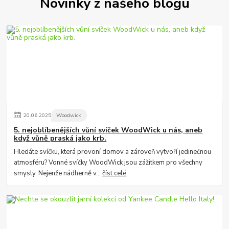
Novinky z našeho blogu
20
.
06
.
2025
Woodwick
5. nejoblíbenějších vůní svíček WoodWick u nás, aneb
když vůně praská jako krb.
Hledáte svíčku, která provoní domov a zároveň vytvoří jedinečnou
atmosféru? Vonné svíčky WoodWick jsou zážitkem pro všechny
smysly. Nejenže nádherně v...
číst celé