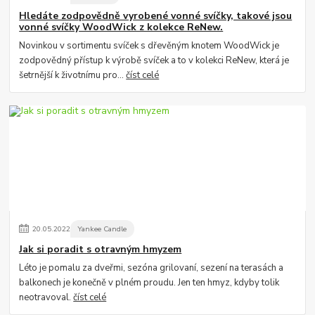
Hledáte zodpovědně vyrobené vonné svíčky, takové jsou
vonné svíčky WoodWick z kolekce ReNew.
Novinkou v sortimentu svíček s dřevěným knotem WoodWick je
zodpovědný přístup k výrobě svíček a to v kolekci ReNew, která je
šetrnější k životnímu pro...
číst celé
20
.
05
.
2022
Yankee Candle
Jak si poradit s otravným hmyzem
Léto je pomalu za dveřmi, sezóna grilovaní, sezení na terasách a
balkonech je konečně v plném proudu. Jen ten hmyz, kdyby tolik
neotravoval.
číst celé