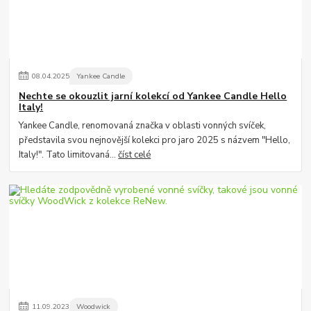
08
.
04
.
2025
Yankee Candle
Nechte se okouzlit jarní kolekcí od Yankee Candle Hello
Italy!
Yankee Candle, renomovaná značka v oblasti vonných svíček,
představila svou nejnovější kolekci pro jaro 2025 s názvem "Hello,
Italy!". Tato limitovaná...
číst celé
11
.
09
.
2023
Woodwick