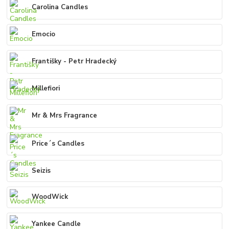
Carolina Candles
Emocio
Františky - Petr Hradecký
Millefiori
Mr & Mrs Fragrance
Price´s Candles
Seizis
WoodWick
Yankee Candle