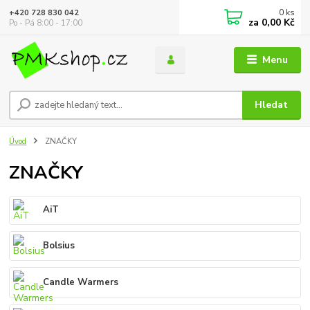
0
ks
+420 728 830 042
za
0,00 Kč
Po - Pá 8:00 - 17:00
Menu
Hledat
Úvod
ZNAČKY
ZNAČKY
AiT
Bolsius
Candle Warmers