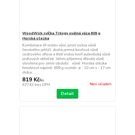
WoodWick svíčka Trilogy oválná váza 609 g
Horská stezka
Kombinace tří vrstev vůní, první vrstva vůně
čerstvého jehličí, druhá jemná kouřová vůně
cedrového dřeva a třetí vrstvu tvoří autentická vůně
jedlových větviček. Velmi příjemná dřevitá vůně
stvořená pro zimní období. vůně: Horská stezka
hmotnost náplně: 609 g rozměr: ø - 10 cm v - 17 cm
doba...
819 Kč
/
ks
Není skladem
677 Kč
bez DPH
Detail