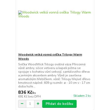
Woodwick velká vonná svíčka Trilogy Warm
Woods
Svíčka WoodWick Trilogy oválná váza Přirozená
vůně ambry, silice vetiveru a kapek pižma se
spojuje s bohatou vůní sekvojí, santálového dřeva
a jemným akcentem ambry. Vůně je završena
aromatickým hřebíčkem. vůně: Trilogy hřejivé dřevo
hmotnost náplně: 609 g rozměr: ø - 10 cm v - 17 cm
doba hoře...
836 Kč
/
ks
Skladem 2 ks
691 Kč
bez DPH
Přidat do košíku