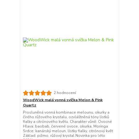
2 hodnocení
WoodWick malá vonná svíčka Melon & Pink
Quartz
Prosluněná vonná kombinace melounu, okurky a
čirého růžového krystalu, ozvláštněná tóny lístků
fialky a citrónového květu. Charakter vůně: Ovocné
Hlava: baobab, červené ovoce, okurka, Moringa
Srdce: kanárský meloun, lístky fialky, citrónový květ
Základ: pižmo, růžový krystal Novinka pro léto