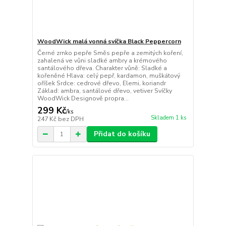
WoodWick malá vonná svíčka Black Peppercorn
Černé zrnko pepře Směs pepře a zemitých koření,
zahalená ve vůni sladké ambry a krémového
santálového dřeva. Charakter vůně: Sladké a
kořeněné Hlava: celý pepř, kardamon, muškátový
oříšek Srdce: cedrové dřevo, Elemi, koriandr
Základ: ambra, santálové dřevo, vetiver Svíčky
WoodWick Designově propra...
299 Kč
/
ks
Skladem 1 ks
247 Kč
bez DPH
Přidat do košíku