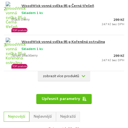
WoodWick vonná svíčka 85 g Černá třešeň
2.
Skladem 1 ks
Black cherry
299 Kč
247 Kč bez DPH
TOP produkt
WoodWick vonná svíčka 85 g Kořeněná ostružina
3.
Skladem 1 ks
Spiced Blackberry
299 Kč
247 Kč bez DPH
TOP produkt
zobrazit více produktů
Upřesnit parametry
Nejnovější
Nejlevnější
Nejdražší