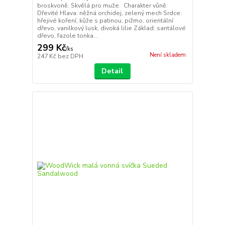
broskvoně. Skvělá pro muže. Charakter vůně:
Dřevité Hlava: něžná orchidej, zelený mech Srdce:
hřejivé koření, kůže s patinou, pižmo, orientální
dřevo, vanilkový lusk, divoká lilie Základ: santálové
dřevo, fazole tonka...
299 Kč
/
ks
Není skladem
247 Kč
bez DPH
Detail