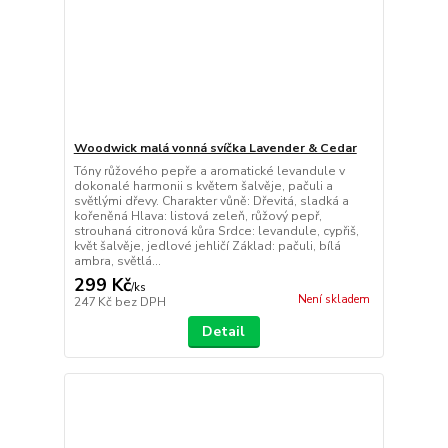
Woodwick malá vonná svíčka Lavender & Cedar
Tóny růžového pepře a aromatické levandule v
dokonalé harmonii s květem šalvěje, pačuli a
světlými dřevy. Charakter vůně: Dřevitá, sladká a
kořeněná Hlava: listová zeleň, růžový pepř,
strouhaná citronová kůra Srdce: levandule, cypřiš,
květ šalvěje, jedlové jehličí Základ: pačuli, bílá
ambra, světlá...
299 Kč
/
ks
Není skladem
247 Kč
bez DPH
Detail