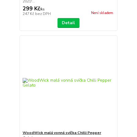
2021!...
299 Kč
/
ks
Není skladem
247 Kč
bez DPH
Detail
WoodWick malá vonná svíčka Chilli Pepper