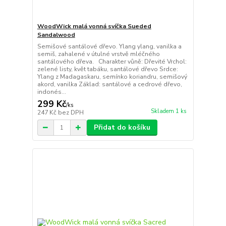
WoodWick malá vonná svíčka Sueded
Sandalwood
Semišové santálové dřevo. Ylang ylang, vanilka a
semiš, zahalené v útulné vrstvě mléčného
santálového dřeva. Charakter vůně: Dřevité Vrchol:
zelené listy, květ tabáku, santálové dřevo Srdce:
Ylang z Madagaskaru, semínko koriandru, semišový
akord, vanilka Základ: santálové a cedrové dřevo,
indonés...
299 Kč
/
ks
Skladem 1 ks
247 Kč
bez DPH
Přidat do košíku