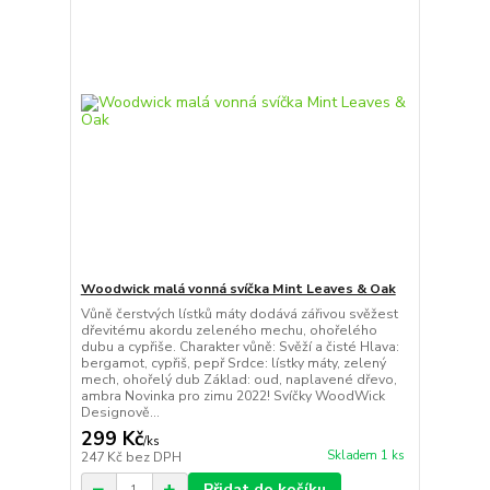
Woodwick malá vonná svíčka Mint Leaves & Oak
Vůně čerstvých lístků máty dodává zářivou svěžest
dřevitému akordu zeleného mechu, ohořelého
dubu a cypřiše. Charakter vůně: Svěží a čisté Hlava:
bergamot, cypřiš, pepř Srdce: lístky máty, zelený
mech, ohořelý dub Základ: oud, naplavené dřevo,
ambra Novinka pro zimu 2022! Svíčky WoodWick
Designově...
299 Kč
/
ks
Skladem 1 ks
247 Kč
bez DPH
Přidat do košíku