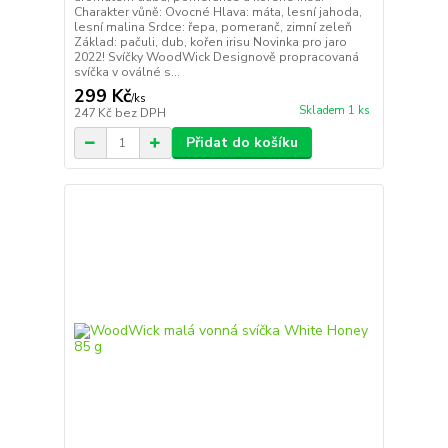
Charakter vůně: Ovocné Hlava: máta, lesní jahoda,
lesní malina Srdce: řepa, pomeranč, zimní zeleň
Základ: pačuli, dub, kořen irisu Novinka pro jaro
2022! Svíčky WoodWick Designově propracovaná
svíčka v oválné s...
299 Kč
/
ks
Skladem 1 ks
247 Kč
bez DPH
Přidat do košíku