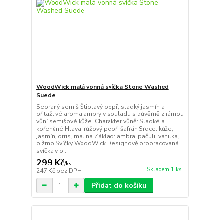
WoodWick malá vonná svíčka Stone Washed
Suede
Sepraný semiš Štiplavý pepř, sladký jasmín a
přitažlivé aroma ambry v souladu s důvěrně známou
vůní semišové kůže. Charakter vůně: Sladké a
kořeněné Hlava: růžový pepř, šafrán Srdce: kůže,
jasmín, orris, malina Základ: ambra, pačuli, vanilka,
pižmo Svíčky WoodWick Designově propracovaná
svíčka v o...
299 Kč
/
ks
Skladem 1 ks
247 Kč
bez DPH
Přidat do košíku