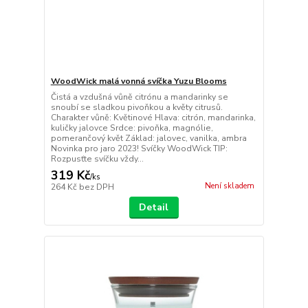
WoodWick malá vonná svíčka Yuzu Blooms
Čistá a vzdušná vůně citrónu a mandarinky se
snoubí se sladkou pivoňkou a květy citrusů.
Charakter vůně: Květinové Hlava: citrón, mandarinka,
kuličky jalovce Srdce: pivoňka, magnólie,
pomerančový květ Základ: jalovec, vanilka, ambra
Novinka pro jaro 2023! Svíčky WoodWick TIP:
Rozpusťte svíčku vždy...
319 Kč
/
ks
Není skladem
264 Kč
bez DPH
Detail