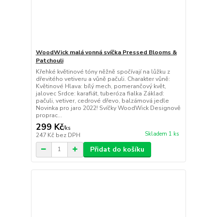
WoodWick malá vonná svíčka Pressed Blooms &
Patchouli
Křehké květinové tóny něžně spočívají na lůžku z
dřevitého vetiveru a vůně pačuli. Charakter vůně:
Květinové Hlava: bílý mech, pomerančový květ,
jalovec Srdce: karafiát, tuberóza fialka Základ:
pačuli, vetiver, cedrové dřevo, balzámová jedle
Novinka pro jaro 2022! Svíčky WoodWick Designově
proprac...
299 Kč
/
ks
Skladem 1 ks
247 Kč
bez DPH
Přidat do košíku