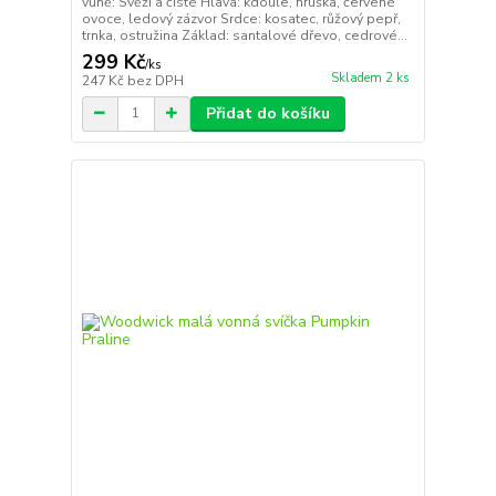
vůně: Svěží a čisté Hlava: kdoule, hruška, červené
ovoce, ledový zázvor Srdce: kosatec, růžový pepř,
trnka, ostružina Základ: santalové dřevo, cedrové...
299 Kč
/
ks
Skladem 2 ks
247 Kč
bez DPH
Přidat do košíku