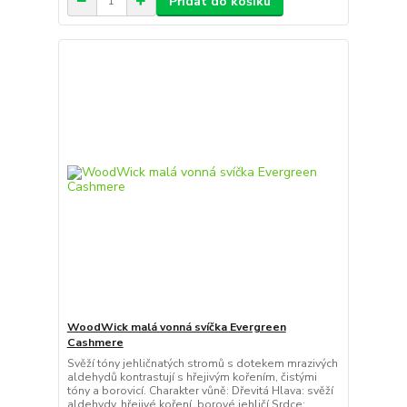
Přidat do košíku
WoodWick malá vonná svíčka Evergreen
Cashmere
Svěží tóny jehličnatých stromů s dotekem mrazivých
aldehydů kontrastují s hřejivým kořením, čistými
tóny a borovicí. Charakter vůně: Dřevitá Hlava: svěží
aldehydy, hřejivé koření, borové jehličí Srdce: