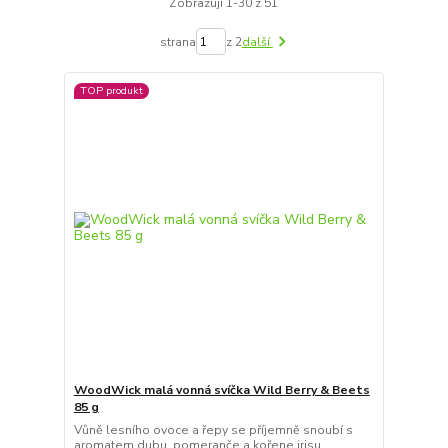
Zobrazuji 1-30 z 51
strana
z 2
další
TOP produkt
WoodWick malá vonná svíčka Wild Berry & Beets
85 g
Vůně lesního ovoce a řepy se příjemně snoubí s
aromatem dubu, pomeranče a kořene irisu.