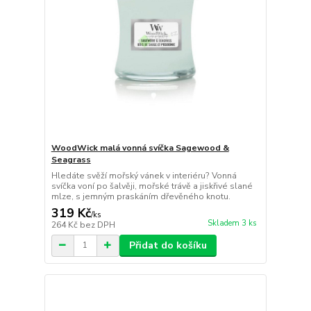
WoodWick malá vonná svíčka Sagewood &
Seagrass
Hledáte svěží mořský vánek v interiéru? Vonná
svíčka voní po šalvěji, mořské trávě a jiskřivé slané
mlze, s jemným praskáním dřevěného knotu.
319 Kč
/
ks
Skladem 3 ks
264 Kč
bez DPH
Přidat do košíku