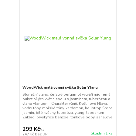
WoodWick malá vonná svíčka Solar Ylang
Sluneční ylang, čerstvý bergamot vytváří nádherný
buket bílých květin spolu s jasmínem, tuberózou a
ylang ylangem. Charakter vůně: Květinové Hlava:
vodní tóny, mořské tóny, kardamon, heliotrop Srdce:
jasmín, bílé květiny, tuberóza, ylang, labdanum
Základ: pryskyřice benzoe, tonkové boby, sanálové
...
299 Kč
/
ks
Skladem 1 ks
247 Kč
bez DPH