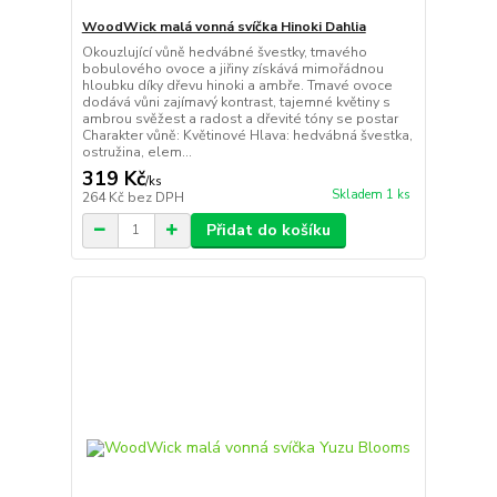
WoodWick malá vonná svíčka Hinoki Dahlia
Okouzlující vůně hedvábné švestky, tmavého
bobulového ovoce a jiřiny získává mimořádnou
hloubku díky dřevu hinoki a ambře. Tmavé ovoce
dodává vůni zajímavý kontrast, tajemné květiny s
ambrou svěžest a radost a dřevité tóny se postar
Charakter vůně: Květinové Hlava: hedvábná švestka,
ostružina, elem...
319 Kč
/
ks
Skladem 1 ks
264 Kč
bez DPH
Přidat do košíku