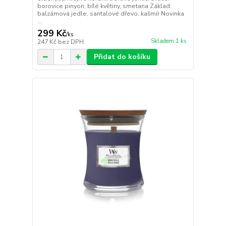
borovice pinyon, bílé květiny, smetana Základ:
balzámová jedle, santalové dřevo, kašmír Novinka
...
299 Kč
/
ks
Skladem 1 ks
247 Kč
bez DPH
Přidat do košíku