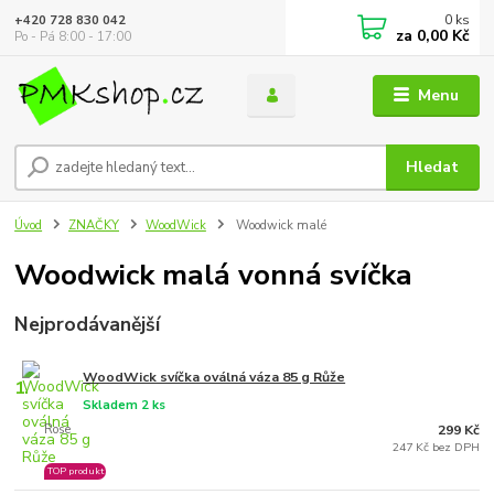
0
ks
+420 728 830 042
za
0,00 Kč
Po - Pá 8:00 - 17:00
Menu
Hledat
Úvod
ZNAČKY
WoodWick
Woodwick malé
Woodwick malá vonná svíčka
Nejprodávanější
WoodWick svíčka oválná váza 85 g Růže
1.
Skladem 2 ks
Rose
299 Kč
247 Kč bez DPH
TOP produkt