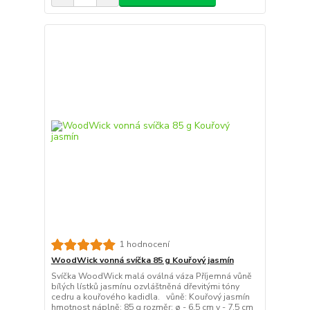
1 hodnocení
WoodWick vonná svíčka 85 g Kouřový jasmín
Svíčka WoodWick malá oválná váza Příjemná vůně
bílých lístků jasmínu ozvláštněná dřevitými tóny
cedru a kouřového kadidla. vůně: Kouřový jasmín
hmotnost náplně: 85 g rozměr: ø - 6,5 cm v - 7,5 cm