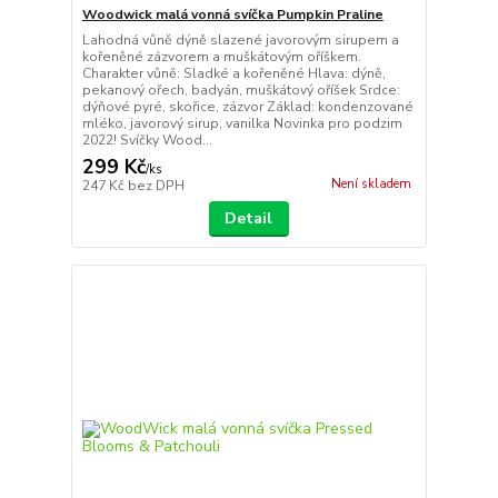
Woodwick malá vonná svíčka Pumpkin Praline
Lahodná vůně dýně slazené javorovým sirupem a
kořeněné zázvorem a muškátovým oříškem.
Charakter vůně: Sladké a kořeněné Hlava: dýně,
pekanový ořech, badyán, muškátový oříšek Srdce:
dýňové pyré, skořice, zázvor Základ: kondenzované
mléko, javorový sirup, vanilka Novinka pro podzim
2022! Svíčky Wood...
299 Kč
/
ks
Není skladem
247 Kč
bez DPH
Detail