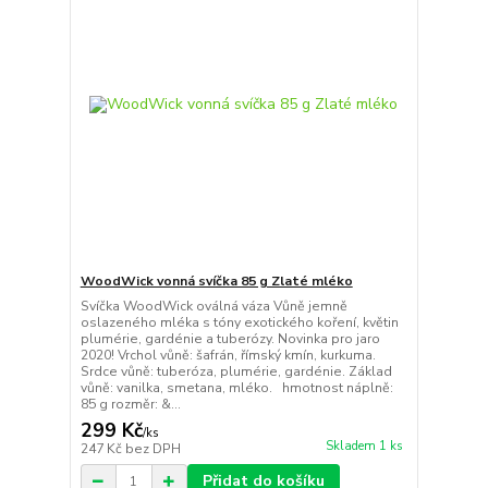
WoodWick vonná svíčka 85 g Zlaté mléko
Svíčka WoodWick oválná váza Vůně jemně
oslazeného mléka s tóny exotického koření, květin
plumérie, gardénie a tuberózy. Novinka pro jaro
2020! Vrchol vůně: šafrán, římský kmín, kurkuma.
Srdce vůně: tuberóza, plumérie, gardénie. Základ
vůně: vanilka, smetana, mléko. hmotnost náplně:
85 g rozměr: &...
299 Kč
/
ks
Skladem 1 ks
247 Kč
bez DPH
Přidat do košíku