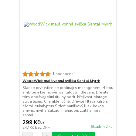
1 hodnocení
WoodWick malá vonná svíčka Santal Myrrh
Sladké pryskyřice se prolínají s mahagonem, zlatou
ambrou a krémovým santalovým dřevem. Dřevité
tóny dodávají vůni útulný pocit, hřejivost, vintage
styl a luxus. Charakter vůně: Dřevité Hlava: citrón,
elemi, eukalyptus Srdce: vanilkový lusk, kokos,
amyris, myrha Základ: mahagon, zlatá ambra,
santal...
299 Kč
/
ks
Skladem 2 ks
247 Kč
bez DPH