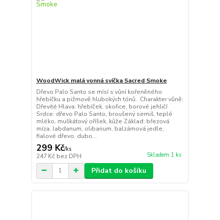
WoodWick malá vonná svíčka Sacred Smoke
Dřevo Palo Santo se mísí s vůní kořeněného
hřebíčku a pižmově hlubokých tónů. Charakter vůně:
Dřevité Hlava: hřebíček, skořice, borové jehličí
Srdce: dřevo Palo Santo, broušený semiš, teplé
mléko, muškátový oříšek, kůže Základ: březová
míza, labdanum, olibanum, balzámová jedle,
fialové dřevo, dubo...
299 Kč
/
ks
Skladem 1 ks
247 Kč
bez DPH
Přidat do košíku