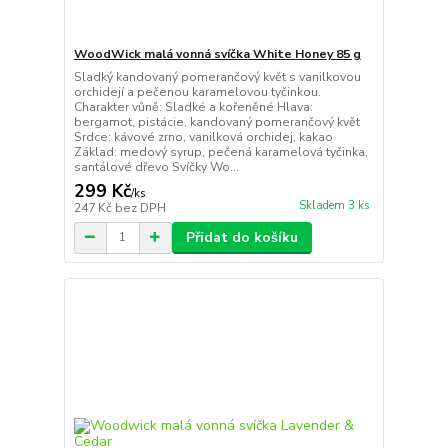
WoodWick malá vonná svíčka White Honey 85 g
Sladký kandovaný pomerančový květ s vanilkovou
orchidejí a pečenou karamelovou tyčinkou.
Charakter vůně: Sladké a kořeněné Hlava:
bergamot, pistácie, kandovaný pomerančový květ
Srdce: kávové zrno, vanilková orchidej, kakao
Základ: medový syrup, pečená karamelová tyčinka,
santálové dřevo Svíčky Wo...
299 Kč
/
ks
Skladem 3 ks
247 Kč
bez DPH
Přidat do košíku