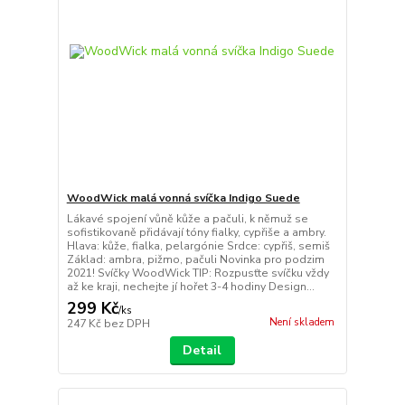
WoodWick malá vonná svíčka Indigo Suede
Lákavé spojení vůně kůže a pačuli, k němuž se
sofistikovaně přidávají tóny fialky, cypřiše a ambry.
Hlava: kůže, fialka, pelargónie Srdce: cypřiš, semiš
Základ: ambra, pižmo, pačuli Novinka pro podzim
2021! Svíčky WoodWick TIP: Rozpusťte svíčku vždy
až ke kraji, nechejte jí hořet 3-4 hodiny Design...
299 Kč
/
ks
Není skladem
247 Kč
bez DPH
Detail