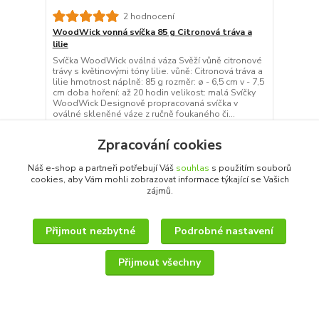
2 hodnocení
WoodWick vonná svíčka 85 g Citronová tráva a
lilie
Svíčka WoodWick oválná váza Svěží vůně citronové
trávy s květinovými tóny lilie. vůně: Citronová tráva a
lilie hmotnost náplně: 85 g rozměr: ø - 6,5 cm v - 7,5
cm doba hoření: až 20 hodin velikost: malá Svíčky
WoodWick Designově propracovaná svíčka v
oválné skleněné váze z ručně foukaného či...
299 Kč
/
ks
Zpracování cookies
Není skladem
247 Kč
bez DPH
Detail
Náš e-shop a partneři potřebují Váš
souhlas
s použitím souborů
cookies, aby Vám mohli zobrazovat informace týkající se Vašich
zájmů.
Přijmout nezbytné
Podrobné nastavení
Přijmout všechny