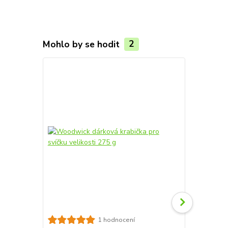
Mohlo by se hodit
2
Woodwick dá
1 hodnocení