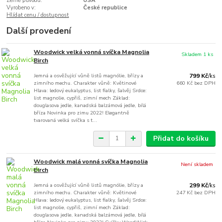
Země původu:
USA
Vyrobeno v:
České republice
Hlídat cenu / dostupnost
Další provedení
Woodwick velká vonná svíčka Magnolia
Skladem 1 ks
Birch
Jemná a osvěžující vůně listů magnólie, břízy a
799 Kč
/
ks
zimního mechu. Charakter vůně: Květinové
660 Kč
bez DPH
Hlava: ledový eukalyptus, list fialky, šalvěj Srdce:
list magnolie, cypřiš, zimní mech Základ:
douglasova jedle, kanadská balzámová jedle, bílá
bříza Novinka pro zimu 2022! Elegantně
tvarovaná velká svíčka s t...
Přidat do košíku
Woodwick malá vonná svíčka Magnolia
Není skladem
Birch
Jemná a osvěžující vůně listů magnólie, břízy a
299 Kč
/
ks
zimního mechu. Charakter vůně: Květinové
247 Kč
bez DPH
Hlava: ledový eukalyptus, list fialky, šalvěj Srdce:
list magnolie, cypřiš, zimní mech Základ:
douglasova jedle, kanadská balzámová jedle, bílá