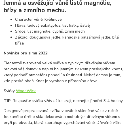
Jemná a osvěžující vůně listů magnólie,
břízy a zimního mechu.
Charakter vůně: Květinové
Hlava: ledový eukalyptus, list fialky, šalvěj
Srdce: list magnolie, cypřiš, zimní mech
Základ: douglasova jedle, kanadská balzámová jedle, bílá
bříza
Novinka pro zimu 2022!
Elegantně tvarovaná velká svíčka s typickým dřevěným víčkem
provoní váš domov a naplní ho jemným zvukem praskajícího knotu,
který podpoří atmosféru pohodlí a útulnosti. Neboť domov je tam,
kde praská oheň. Knot je vyroben z přírodního dřeva.
Svíčky
WoodWick
TIP:
Rozpusťte svíčku vždy až ke kraji, nechejte jí hořet 3-4 hodiny
Designově propracovaná svíčka v oválné skleněné váze z ručně
foukaného čirého skla dekorována mohutným dřevěným víčkem s
pryží po obvodu, která zabraňuje vyprchávání vůně. Dřevěné víčko