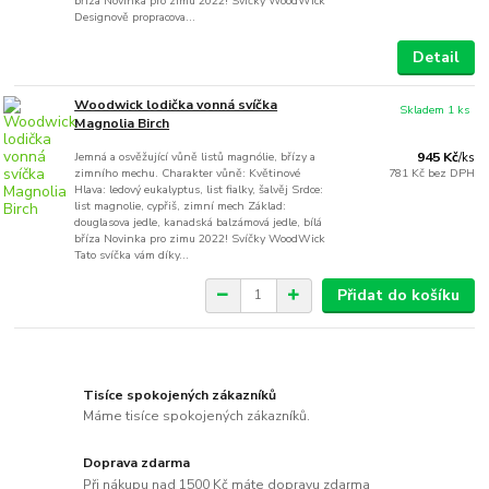
bříza Novinka pro zimu 2022! Svíčky WoodWick
Designově propracova...
Detail
Woodwick lodička vonná svíčka
Skladem 1 ks
Magnolia Birch
Jemná a osvěžující vůně listů magnólie, břízy a
945 Kč
/
ks
zimního mechu. Charakter vůně: Květinové
781 Kč
bez DPH
Hlava: ledový eukalyptus, list fialky, šalvěj Srdce:
list magnolie, cypřiš, zimní mech Základ:
douglasova jedle, kanadská balzámová jedle, bílá
bříza Novinka pro zimu 2022! Svíčky WoodWick
Tato svíčka vám díky...
Přidat do košíku
Tisíce spokojených zákazníků
Máme tisíce spokojených zákazníků.
Doprava zdarma
Při nákupu nad 1500 Kč máte dopravu zdarma