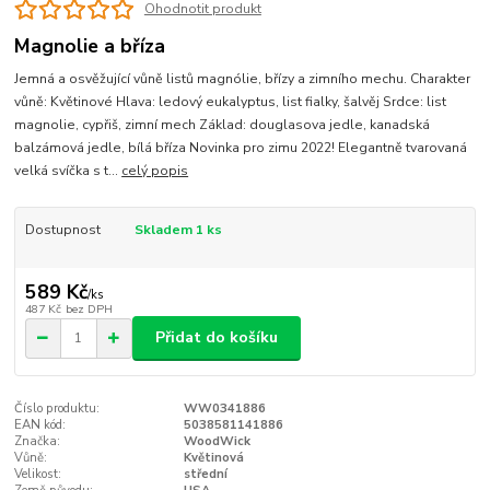
Ohodnotit produkt
Magnolie a bříza
Jemná a osvěžující vůně listů magnólie, břízy a zimního mechu. Charakter
vůně: Květinové Hlava: ledový eukalyptus, list fialky, šalvěj Srdce: list
magnolie, cypřiš, zimní mech Základ: douglasova jedle, kanadská
balzámová jedle, bílá bříza Novinka pro zimu 2022! Elegantně tvarovaná
velká svíčka s t...
celý popis
Dostupnost
Skladem 1 ks
589 Kč
/
ks
487 Kč
bez DPH
Přidat do košíku
Číslo produktu:
WW0341886
EAN kód:
5038581141886
Značka:
WoodWick
Vůně:
Květinová
Velikost:
střední