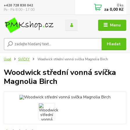
0
ks
+420 728 830 042
za
0,00 Kč
Po - Pá 8:00 - 17:00
Menu
Hledat
Úvod
SVÍČKY
Woodwick střední vonná svíčka Magnolia Birch
Woodwick střední vonná svíčka
Magnolia Birch