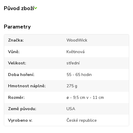
Původ zboží
Parametry
Značka
WoodWick
Vůně
Květinová
Velikost
střední
Doba hoření
55 - 65 hodin
Hmotnost náplně
275 g
Rozměr
ø - 9,5 cm v - 11 cm
Země původu
USA
Vyrobeno v
České republice