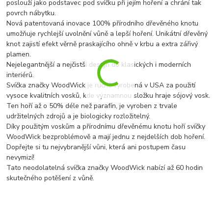
poslouží jako podstavec pod svíčku při jejím hoření a chrání tak
povrch nábytku.
Nová patentovaná inovace 100% přírodního dřevěného knotu
umožňuje rychlejší uvolnění vůně a lepší hoření. Unikátní dřevěný
knot zajistí efekt věrně praskajícího ohně v krbu a extra zářivý
plamen.
Nejelegantnější a nejčistší design do klasických i moderních
interiérů.
Svíčka značky WoodWick je ručně vyrobená v USA za použití
vysoce kvalitních vosků, kde významnou složku hraje sójový vosk.
Ten hoří až o 50% déle než parafín, je vyroben z trvale
udržitelných zdrojů a je biologicky rozložitelný.
Díky použitým voskům a přírodnímu dřevěnému knotu hoří svíčky
WoodWick bezproblémově a mají jednu z nejdelších dob hoření.
Dopřejte si tu nejvybranější vůni, která ani postupem času
nevymizí!
Tato neodolatelná svíčka značky WoodWick nabízí až 60 hodin
skutečného potěšení z vůně.