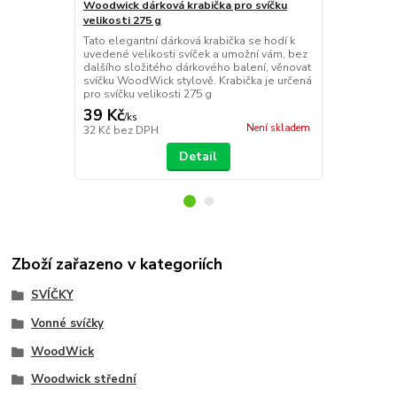
Large
Woodwick dárková krabička pro svíčku
Tato elegant
velikosti 275 g
velkou a stř
Tato elegantní dárková krabička se hodí k
umožní vám, 
uvedené velikosti svíček a umožní vám, bez
dárkového b
dalšího složitého dárkového balení, věnovat
stylově.
svíčku WoodWick stylově. Krabička je určená
pro svíčku velikosti 275 g
39 Kč
59 Kč
/
ks
/
ks
Není skladem
32 Kč
bez DPH
49 Kč
bez D
Detail
Zboží zařazeno v kategoriích
SVÍČKY
Vonné svíčky
WoodWick
Woodwick střední