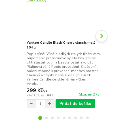
Yankee Candle Black Cherry classic malý
Yankee Candl
104 g
třešně
Popis vůně: Vůně sladkých zralých třešní vám
Yankee Candl
připomene prázdninové výlety, kdy jste se
Cherry Vůně:
cítili šťastní, volní a bezstarostní jako děti.
sladkých zral
Platinová vůně.Popis provedení: Zkušební
83 x 63 mm H
balení vhodné k provonění menších prostor.
Můžete zapál
Klasický a nejoblíbenější design svíček
dosáhnout u
Yankee Candle se skleněným víčkem.
Vyrobeno za 
Vyrobe...
včet...
299 Kč
269 Kč
/
ks
/
ks
Skladem 2 ks
247 Kč
bez DPH
222 Kč
bez 
Přidat do košíku