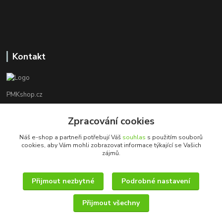
Kontakt
PMKshop.cz
+420 728 830 042
Zpracování cookies
Po - Pá 8:00 - 17:00
Náš e-shop a partneři potřebují Váš
souhlas
s použitím souborů
cookies, aby Vám mohli zobrazovat informace týkající se Vašich
info@pmkshop.cz
zájmů.
Přijmout nezbytné
Podrobné nastavení
Přijmout všechny
© 2014 - 2025 PMKshop.cz