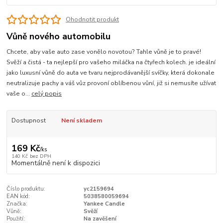
Ohodnotit produkt
Vůně nového automobilu
Chcete, aby vaše auto zase vonělo novotou? Tahle vůně je to pravé!
Svěží a čistá - ta nejlepší pro vašeho miláčka na čtyřech kolech. je ideální
jako luxusní vůně do auta ve tvaru nejprodávanější svíčky, která dokonale
neutralizuje pachy a váš vůz provoní oblíbenou vůní, již si nemusíte užívat
vaše o...
celý popis
Dostupnost
Není skladem
169 Kč
/
ks
140 Kč
bez DPH
Momentálně není k dispozici
Číslo produktu:
yc2159694
EAN kód:
5038580059694
Značka:
Yankee Candle
Vůně:
Svěží
Použití:
Na zavěšení