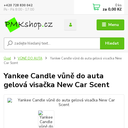
0
ks
+420 728 830 042
za
0,00 Kč
Po - Pá 8:00 - 17:00
Menu
Hledat
Úvod
VŮNĚ DO AUTA
Yankee Candle vůně do auta gelová visačka New
Car Scent
Yankee Candle vůně do auta
gelová visačka New Car Scent