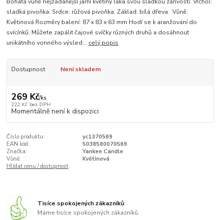
Bohatá vůně nejžádanější jarní květiny láká svou sladkou zářivostí. Vrchol:
sladká pivoňka. Srdce: růžová pivoňka. Základ: bílá dřeva. Vůně:
Květinová Rozměry balení: 87 x 83 x 63 mm Hodí se k aranžování do
svícínků. Můžete zapálit čajové svíčky různých druhů a dosáhnout
unikátního vonného výsled...
celý popis
Dostupnost
Není skladem
269 Kč
/
ks
222 Kč
bez DPH
Momentálně není k dispozici
Číslo produktu:
yc1370569
EAN kód:
5038580070569
Značka:
Yankee Candle
Vůně:
Květinová
Hlídat cenu / dostupnost
Tisíce spokojených zákazníků
Máme tisíce spokojených zákazníků.