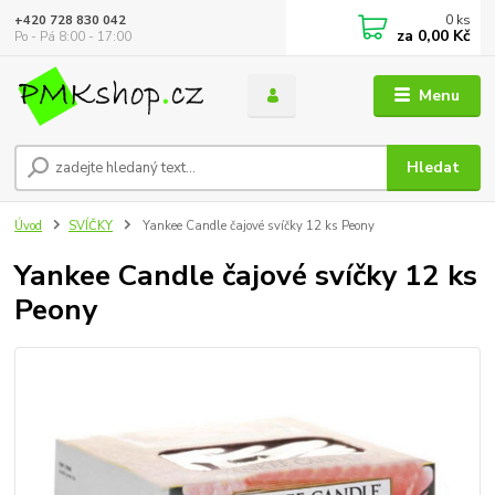
0
ks
+420 728 830 042
za
0,00 Kč
Po - Pá 8:00 - 17:00
Menu
Hledat
Úvod
SVÍČKY
Yankee Candle čajové svíčky 12 ks Peony
Yankee Candle čajové svíčky 12 ks
Peony