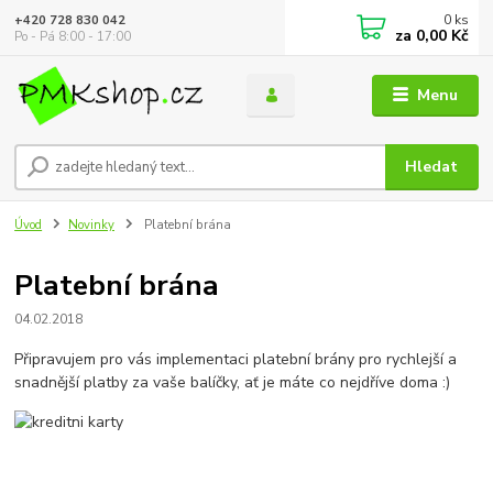
0
ks
+420 728 830 042
za
0,00 Kč
Po - Pá 8:00 - 17:00
Menu
Hledat
Úvod
Novinky
Platební brána
Platební brána
04.02.2018
Připravujem pro vás implementaci platební brány pro rychlejší a
snadnější platby za vaše balíčky, ať je máte co nejdříve doma :)