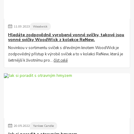
11
.
09
.
2023
Woodwick
Hledáte zodpovědně vyrobené vonné svíčky, takové jsou
vonné svíčky WoodWick z kolekce ReNew.
Novinkou v sortimentu svíček s dřevěným knotem WoodWick je
zodpovědný přístup k výrobě svíček a to v kolekci ReNew, která je
šetrnější k životnímu pro...
číst celé
20
.
05
.
2022
Yankee Candle