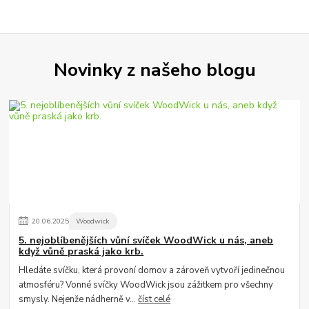
Novinky z našeho blogu
20
.
06
.
2025
Woodwick
5. nejoblíbenějších vůní svíček WoodWick u nás, aneb
když vůně praská jako krb.
Hledáte svíčku, která provoní domov a zároveň vytvoří jedinečnou
atmosféru? Vonné svíčky WoodWick jsou zážitkem pro všechny
smysly. Nejenže nádherně v...
číst celé