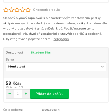
Ohodnotit produkt
Sklopný plynový zapalovač s piezoelektrickým zapalováním, je díky
sklápěcímu systému skladný a v otevřeném stavu je díky dlouhému tělu
vhodný pro zapalování grilů, svíček i krbů. Použití nalezne tento
podpalovač i v kuchyni při zapalování plynových sporáků a podobně.
Díky integrované pojistce není m...
celý popis
Dostupnost
Skladem 5 ks
Barva
59 Kč
/
ks
49 Kč
bez DPH
Přidat do košíku
Číslo produktu:
ai0013043-4