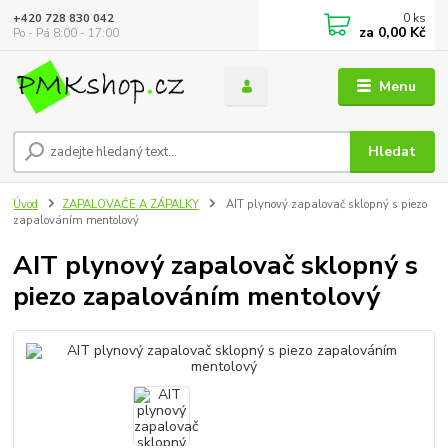
0
ks
+420 728 830 042
za
0,00 Kč
Po - Pá 8:00 - 17:00
Menu
Hledat
Úvod
ZAPALOVAČE A ZÁPALKY
AIT plynový zapalovač sklopný s piezo
zapalováním mentolový
AIT plynový zapalovač sklopný s
piezo zapalováním mentolový