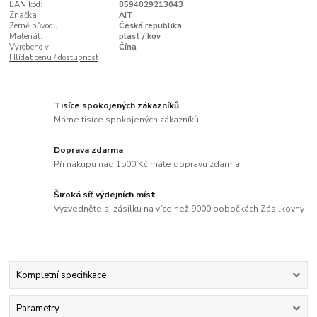
EAN kód:
8594029213043
Značka:
AIT
Země původu:
Česká republika
Materiál:
plast / kov
Vyrobeno v:
Čína
Hlídat cenu / dostupnost
Tisíce spokojených zákazníků
Máme tisíce spokojených zákazníků.
Doprava zdarma
Při nákupu nad 1500 Kč máte dopravu zdarma
Široká síť výdejních míst
Vyzvedněte si zásilku na více než 9000 pobočkách Zásilkovny
Kompletní specifikace
Parametry