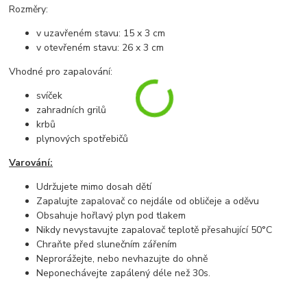
Rozměry:
v uzavřeném stavu: 15 x 3 cm
v otevřeném stavu: 26 x 3 cm
Vhodné pro zapalování:
svíček
zahradních grilů
krbů
plynových spotřebičů
Varování:
Udržujete mimo dosah dětí
Zapalujte zapalovač co nejdále od obličeje a oděvu
Obsahuje hořlavý plyn pod tlakem
Nikdy nevystavujte zapalovač teplotě přesahující 50°C
Chraňte před slunečním zářením
Neprorážejte, nebo nevhazujte do ohně
Neponechávejte zapálený déle než 30s.