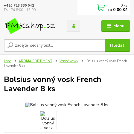
0
ks
+420 728 830 042
za
0,00 Kč
Po - Pá 8:00 - 17:00
Menu
Hledat
Úvod
AROMA SORTIMENT
Vonné vosky
Bolsius vonný vosk French
Lavender 8 ks
Bolsius vonný vosk French
Lavender 8 ks