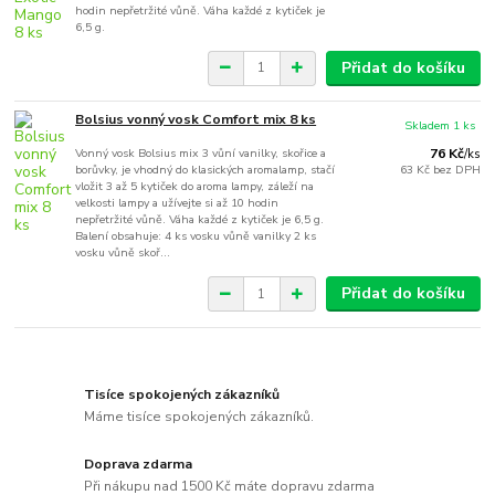
hodin nepřetržité vůně. Váha každé z kytiček je
6,5 g.
Přidat do košíku
Bolsius vonný vosk Comfort mix 8 ks
Skladem 1 ks
Vonný vosk Bolsius mix 3 vůní vanilky, skořice a
76 Kč
/
ks
borůvky, je vhodný do klasických aromalamp, stačí
63 Kč
bez DPH
vložit 3 až 5 kytiček do aroma lampy, záleží na
velkosti lampy a užívejte si až 10 hodin
nepřetržité vůně. Váha každé z kytiček je 6,5 g.
Balení obsahuje: 4 ks vosku vůně vanilky 2 ks
vosku vůně skoř...
Přidat do košíku
Tisíce spokojených zákazníků
Máme tisíce spokojených zákazníků.
Doprava zdarma
Při nákupu nad 1500 Kč máte dopravu zdarma