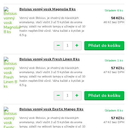
Bolsius vonný vosk Magnolia 8 ks
Skladem 6 ks
Vonný vosk Bolsius, je vhodný do klasických
56 Kč
/
ks
aromalamp, stačí vložit 3 až 5 kytiček do aroma
46 Kč
bez DPH
lampy, záleží na velkosti lampy a užívejte si až 10
hodin nepřetržité vůně. Váha každé z kytiček je
6,5 g.
Přidat do košíku
Bolsius vonný vosk Fresh Linen 8 ks
Skladem 1 ks
Vonný vosk Bolsius, je vhodný do klasických
57 Kč
/
ks
aromalamp, stačí vložit 3 až 5 kytiček do aroma
47 Kč
bez DPH
lampy, záleží na velkosti lampy a užívejte si až 10
hodin nepřetržité vůně. Váha každé z kytiček je
6,5 g.
Přidat do košíku
Bolsius vonný vosk Exotic Mango 8 ks
Skladem 6 ks
Vonný vosk Bolsius, je vhodný do klasických
57 Kč
/
ks
aromalamp, stačí vložit 3 až 5 kytiček do aroma
47 Kč
bez DPH
lampy, záleží na velkosti lampy a užívejte si až 10