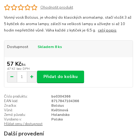
Ohodnotit produkt
Vonný vosk Bolsius, je vhodný do klasických aromalamp, stačí vložit 3 až
5 kytiček do aroma lampy, záleží na velkosti lampy a užívejte si až 10
hodin nepřetržité vůně. Váha každé z kytiček je 6,5 g.
celý popis
Dostupnost
Skladem 8 ks
57 Kč
/
ks
47 Kč
bez DPH
Přidat do košíku
Číslo produktu:
bo0304366
EAN kód:
8717847104366
Značka:
Bolsius
Vůně:
Květinová
Země původu:
Holandsko
Vyrobeno v:
Polsko
Hlídat cenu / dostupnost
Další provedení