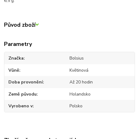
6,5 g.
Původ zboží
Parametry
Značka
Bolsius
Vůně
Květinová
Doba provonění
Až 20 hodin
Země původu
Holandsko
Vyrobeno v
Polsko