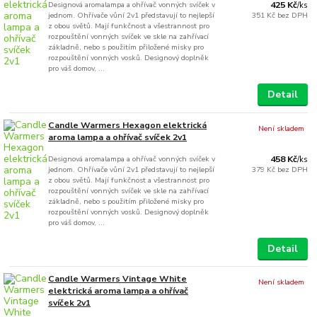
Designová aromalampa a ohřívač vonných svíček v
425 Kč
/
ks
jednom. Ohřívače vůní 2v1 představují to nejlepší
351 Kč
bez DPH
z obou světů. Mají funkčnost a všestrannost pro
rozpouštění vonných svíček ve skle na zahřívací
základně, nebo s použitím přiložené misky pro
rozpouštění vonných vosků. Designový doplněk
pro váš domov, ...
Detail
Candle Warmers Hexagon elektrická
Není skladem
aroma lampa a ohřívač svíček 2v1
Designová aromalampa a ohřívač vonných svíček v
458 Kč
/
ks
jednom. Ohřívače vůní 2v1 představují to nejlepší
379 Kč
bez DPH
z obou světů. Mají funkčnost a všestrannost pro
rozpouštění vonných svíček ve skle na zahřívací
základně, nebo s použitím přiložené misky pro
rozpouštění vonných vosků. Designový doplněk
pro váš domov, ...
Detail
Candle Warmers Vintage White
Není skladem
elektrická aroma lampa a ohřívač
svíček 2v1