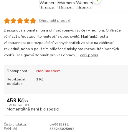
Ohodnotit produkt
Designová aromalampa a ohřívač vonných svíček v jednom. Ohřívače
vůní 2v1 představují to nejlepší z obou světů. Mají funkčnost a
všestrannost pro rozpouštění vonných svíček ve skle na zahřívací
základně, nebo s použitím přiložené misky pro rozpouštění vonných
vosků. Designový doplněk pro váš domov, ...
celý popis
Dostupnost
Není skladem
Recyklační
1 Kč
poplatek
459 Kč
/
ks
379 Kč
bez DPH
Momentálně není k dispozici
Číslo produktu:
cw0025992
EAN kód:
833245025992