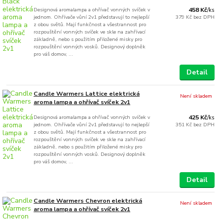
Designová aromalampa a ohřívač vonných svíček v
458 Kč
/
ks
jednom. Ohřívače vůní 2v1 představují to nejlepší
379 Kč
bez DPH
z obou světů. Mají funkčnost a všestrannost pro
rozpouštění vonných svíček ve skle na zahřívací
základně, nebo s použitím přiložené misky pro
rozpouštění vonných vosků. Designový doplněk
pro váš domov, ...
Detail
Candle Warmers Lattice elektrická
Není skladem
aroma lampa a ohřívač svíček 2v1
Designová aromalampa a ohřívač vonných svíček v
425 Kč
/
ks
jednom. Ohřívače vůní 2v1 představují to nejlepší
351 Kč
bez DPH
z obou světů. Mají funkčnost a všestrannost pro
rozpouštění vonných svíček ve skle na zahřívací
základně, nebo s použitím přiložené misky pro
rozpouštění vonných vosků. Designový doplněk
pro váš domov, ...
Detail
Candle Warmers Chevron elektrická
Není skladem
aroma lampa a ohřívač svíček 2v1