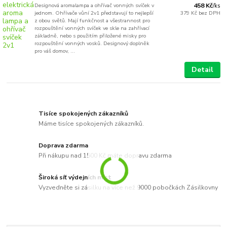
Designová aromalampa a ohřívač vonných svíček v
458 Kč
/
ks
jednom. Ohřívače vůní 2v1 představují to nejlepší
379 Kč
bez DPH
z obou světů. Mají funkčnost a všestrannost pro
rozpouštění vonných svíček ve skle na zahřívací
základně, nebo s použitím přiložené misky pro
rozpouštění vonných vosků. Designový doplněk
pro váš domov, ...
Detail
Tisíce spokojených zákazníků
Máme tisíce spokojených zákazníků.
Doprava zdarma
Při nákupu nad 1500 Kč máte dopravu zdarma
Široká síť výdejních míst
Vyzvedněte si zásilku na více než 9000 pobočkách Zásilkovny