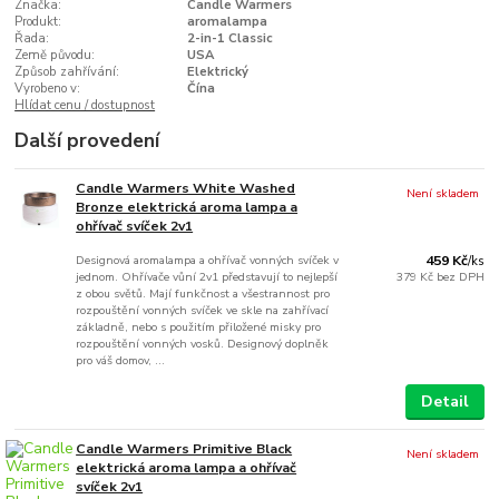
Značka:
Candle Warmers
Produkt:
aromalampa
Řada:
2-in-1 Classic
Země původu:
USA
Způsob zahřívání:
Elektrický
Vyrobeno v:
Čína
Hlídat cenu / dostupnost
Další provedení
Candle Warmers White Washed
Není skladem
Bronze elektrická aroma lampa a
ohřívač svíček 2v1
Designová aromalampa a ohřívač vonných svíček v
459 Kč
/
ks
jednom. Ohřívače vůní 2v1 představují to nejlepší
379 Kč
bez DPH
z obou světů. Mají funkčnost a všestrannost pro
rozpouštění vonných svíček ve skle na zahřívací
základně, nebo s použitím přiložené misky pro
rozpouštění vonných vosků. Designový doplněk
pro váš domov, ...
Detail
Candle Warmers Primitive Black
Není skladem
elektrická aroma lampa a ohřívač
svíček 2v1