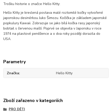
Trošku historie o značce Hello Kitty:
Hello Kitty je kreslená postava malé roztomilé kočky vytvořené
japonskou desinérkou Juko Šimozu. Kočička je základem japonské
popkulury Kawaii. Zobrazuje se jako bílá kočka rasy japonský
bobtail s červenou mašlí. Poprvé se objevila v Japonsku v roce
1974 na plastové peněžence a o dva roky později dorazila do
USA.
Parametry
Značka
Hello Kitty
Zboží zařazeno v kategoriích
PRO DĚTI