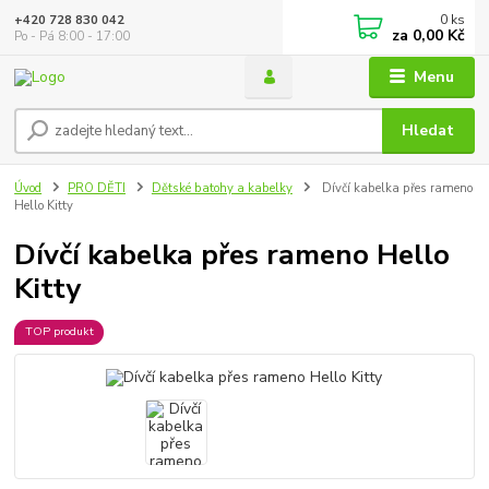
0
ks
+420 728 830 042
za
0,00 Kč
Po - Pá 8:00 - 17:00
Menu
Hledat
Úvod
PRO DĚTI
Dětské batohy a kabelky
Dívčí kabelka přes rameno
Hello Kitty
Dívčí kabelka přes rameno Hello
Kitty
TOP produkt