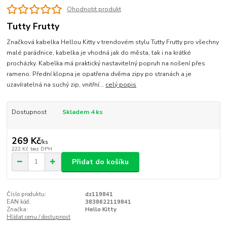
Ohodnotit produkt
Tutty Frutty
Značková kabelka Hellou Kitty v trendovém stylu Tutty Frutty pro všechny
malé parádnice, kabelka je vhodná jak do města, tak i na krátké
procházky. Kabelka má praktický nastavitelný popruh na nošení přes
rameno. Přední klopna je opatřena dvěma zipy po stranách a je
uzavíratelná na suchý zip, vnitřní...
celý popis
Dostupnost
Skladem 4 ks
269 Kč
/
ks
222 Kč
bez DPH
Přidat do košíku
Číslo produktu:
dz119841
EAN kód:
3838622119841
Značka:
Hello Kitty
Hlídat cenu / dostupnost