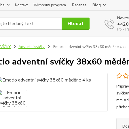
tba
Kontakt
Věrnostní program
Recenze
Blog
Nevíte
Hledat
+420
Po - P
SVÍČKY
Adventní svíčky
Emocio adventní svíčky 38x60 měděné 4 ks
io adventní svíčky 38x60 měděn
Připra
svíčka
mm.Adv
přícho
Dos