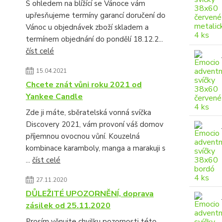
S ohledem na blížící se Vánoce vám
upřesňujeme termíny garancí doručení do
Vánoc u objednávek zboží skladem a
termínem objednání do pondělí 18.12.2...
číst celé
15.04.2021
Chcete znát vůni roku 2021 od
Yankee Candle
Zde ji máte, sběratelská vonná svíčka
Discovery 2021, vám provoní váš domov
příjemnou ovocnou vůní. Kouzelná
kombinace karamboly, manga a marakuji s
...
číst celé
27.11.2020
DŮLEŽITÉ UPOZORNĚNÍ, doprava
zásilek od 25.11.2020
Prosím věnujte chvilku pozornosti této