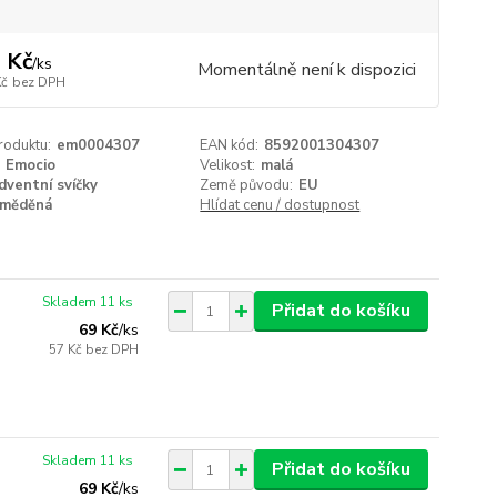
 Kč
/
ks
Momentálně není k dispozici
Kč
bez DPH
roduktu:
em0004307
EAN kód:
8592001304307
Emocio
Velikost:
malá
dventní svíčky
Země původu:
EU
měděná
Hlídat cenu / dostupnost
Skladem 11 ks
Přidat do košíku
69 Kč
/
ks
57 Kč
bez DPH
Skladem 11 ks
Přidat do košíku
69 Kč
/
ks