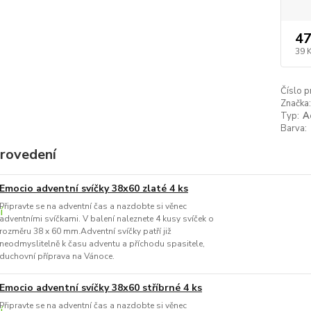
47
39 
Číslo p
Značka:
Typ:
A
Barva:
provedení
Emocio adventní svíčky 38x60 zlaté 4 ks
Připravte se na adventní čas a nazdobte si věnec
adventními svíčkami. V balení naleznete 4 kusy svíček o
rozměru 38 x 60 mm.Adventní svíčky patří již
neodmyslitelně k času adventu a příchodu spasitele,
duchovní příprava na Vánoce.
Emocio adventní svíčky 38x60 stříbrné 4 ks
Připravte se na adventní čas a nazdobte si věnec