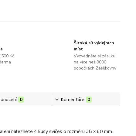
Široká síť výdejních
ma
míst
1500 Kč
Vyzvedněte si zásilku
darma
na více než 9000
pobočkách Zásilkovny
dnocení
0
Komentáře
0
 balení naleznete 4 kusy svíček o rozměru 38 x 60 mm.