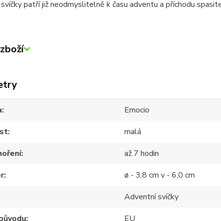
svíčky patří již neodmyslitelně k času adventu a příchodu spasite
zboží
etry
a
Emocio
st
malá
hoření
až 7 hodin
r
ø - 3,8 cm v - 6,0 cm
Adventní svíčky
původu
EU