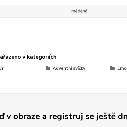
měděná
zařazeno v kategoriích
KY
Adventní svíčky
Emo
 v obraze a registruj se ještě d