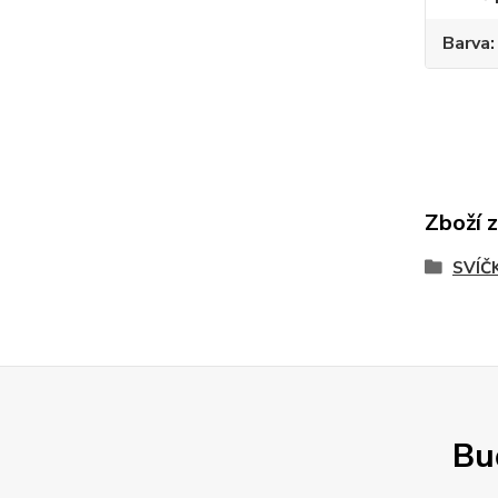
Barva
Zboží 
SVÍČ
Buď