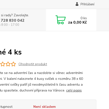
Přihlášení
 si rady? Zavolejte.
0
ks
 728 830 042
za
0,00 Kč
á 8:00 - 17:00
é 4 ks
Ohodnotit produkt
vte se na adventní čas a nazdobte si věnec adventními
mi. V balení naleznete 4 kusy svíček o rozměru 38 x 60
entní svíčky patří již neodmyslitelně k času adventu a
du spasitele, duchovní příprava na Vánoce.
celý popis
tupnost
Není skladem