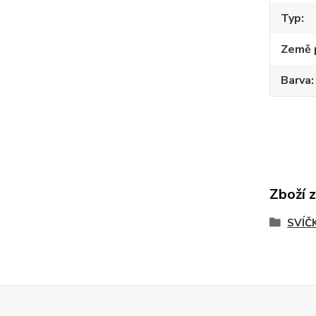
Typ
Země 
Barva
Zboží 
SVÍČ