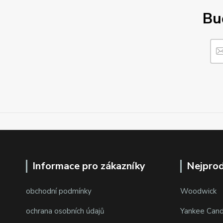
Buď
Informace pro zákazníky
Nejprod
obchodní podmínky
Woodwick
ochrana osobních údajů
Yankee Cand