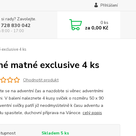
Přihlášení
 si rady? Zavolejte.
0
ks
 728 830 042
za
0,00 Kč
á 8:00 - 17:00
 exclusive 4 ks
né matné exclusive 4 ks
Ohodnotit produkt
vte se na adventní čas a nazdobte si věnec adventními
mi. V balení naleznete 4 kusy svíček o rozměru 50 x 90
entní svíčky patří již neodmyslitelně k času adventu a
du spasitele, duchovní příprava na Vánoce.
celý popis
tupnost
Skladem 5 ks