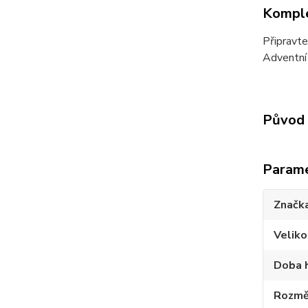
Komple
Připravte
Adventní 
Původ 
Param
Značk
Veliko
Doba 
Rozmě