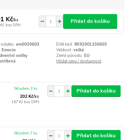
1 Kč
/
ks
Přidat do košíku
 Kč
bez DPH
roduktu:
em0030603
EAN kód:
8592001330603
Emocio
Velikost:
velká
dventní svíčky
Země původu:
EU
stříbrná
Hlídat cenu / dostupnost
Skladem 3 ks
Přidat do košíku
202 Kč
/
ks
167 Kč
bez DPH
Skladem 7 ks
Přidat do košíku