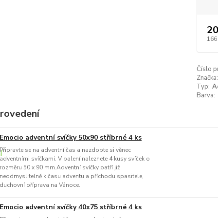
20
166
Číslo p
Značka:
Typ:
A
Barva:
provedení
Emocio adventní svíčky 50x90 stříbrné 4 ks
Připravte se na adventní čas a nazdobte si věnec
adventními svíčkami. V balení naleznete 4 kusy svíček o
rozměru 50 x 90 mm.Adventní svíčky patří již
neodmyslitelně k času adventu a příchodu spasitele,
duchovní příprava na Vánoce.
Emocio adventní svíčky 40x75 stříbrné 4 ks