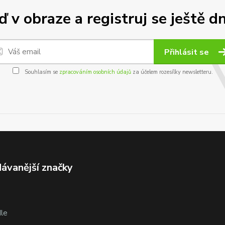
 v obraze a registruj se ještě d
Přihlásit se
Souhlasím se
zpracováním osobních údajů
za účelem rozesílky newsletteru.
ávanější značky
le