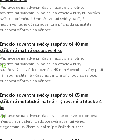
Připravte se na adventní čas a nazdobte si věnec
adventními svíčkami. V balení naleznete 4 kusy kulovitých
svíček o průměru 60 mm.Adventní svíčky patří již
neodmyslitelně k času adventu a příchodu spasitele,
duchovní příprava na Vánoce.
Emocio adventní svíčky stupňovité 40 mm
stříbrné matné exclusive 4 ks
Připravte se na adventní čas a nazdobte si věnec
adventními svíčkami. V balení naleznete 4 kusy
stupňovitých svíček o rozměru 40 mm.Adventní svíčky patří
již neodmyslitelně k času adventu a příchodu spasitele,
duchovní příprava na Vánoce.
Emocio adventní svíčky stupňovité 65 mm
stříbrné metalické matné - rýhované a hladké 4
ks
Připravte se na adventní čas a vneste do svého domova
hřejivou atmosféru. Ozdobte svůj adventní věnec
elegantními svíčkami v balení po čtyřech kusech.