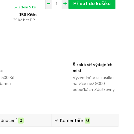
Přidat do košíku
Skladem 5 ks
156 Kč
/
ks
129 Kč
bez DPH
Široká síť výdejních
ma
míst
1500 Kč
Vyzvedněte si zásilku
darma
na více než 9000
pobočkách Zásilkovny
dnocení
0
Komentáře
0