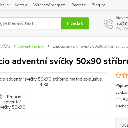
tba
Kontakt
Věrnostní program
Recenze
Blog
Nevíte
Hledat
+420
Po - P
SVÍČKY
Adventní svíčky
Emocio adventní svíčky 50x90 stříbrné matné
io adventní svíčky 50x90 stříbr
Připra
svíčka
mm.Adv
přícho
Dos