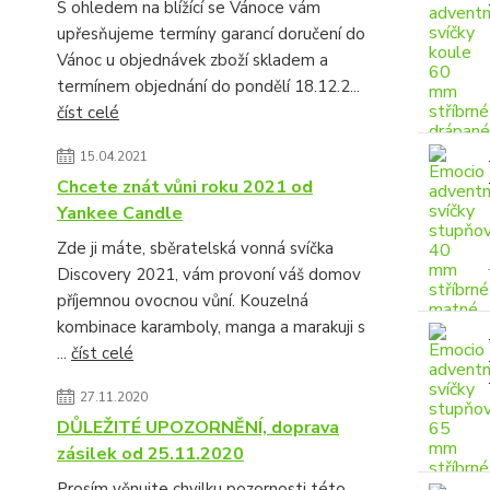
S ohledem na blížící se Vánoce vám
upřesňujeme termíny garancí doručení do
Vánoc u objednávek zboží skladem a
termínem objednání do pondělí 18.12.2...
číst celé
15.04.2021
Chcete znát vůni roku 2021 od
Yankee Candle
Zde ji máte, sběratelská vonná svíčka
Discovery 2021, vám provoní váš domov
příjemnou ovocnou vůní. Kouzelná
kombinace karamboly, manga a marakuji s
...
číst celé
27.11.2020
DŮLEŽITÉ UPOZORNĚNÍ, doprava
zásilek od 25.11.2020
Prosím věnujte chvilku pozornosti této