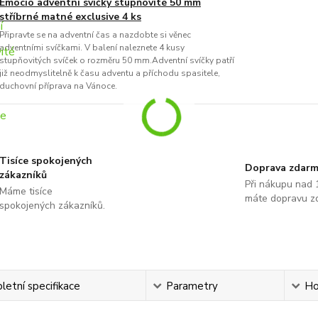
Emocio adventní svíčky stupňovité 50 mm
stříbrné matné exclusive 4 ks
Připravte se na adventní čas a nazdobte si věnec
adventními svíčkami. V balení naleznete 4 kusy
stupňovitých svíček o rozměru 50 mm.Adventní svíčky patří
již neodmyslitelně k času adventu a příchodu spasitele,
duchovní příprava na Vánoce.
Tisíce spokojených
Doprava zdar
zákazníků
Při nákupu nad 
Máme tisíce
máte dopravu z
spokojených zákazníků.
etní specifikace
Parametry
Ho