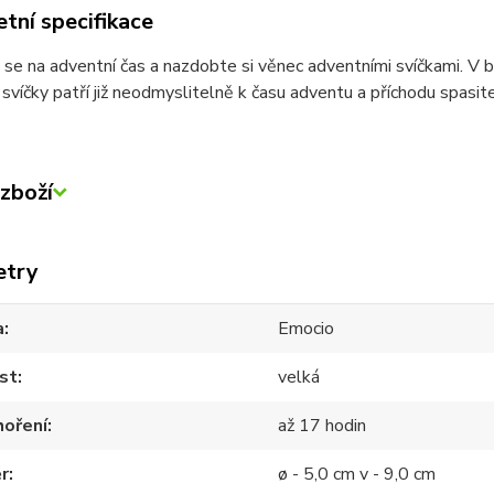
tní specifikace
 se na adventní čas a nazdobte si věnec adventními svíčkami. V
svíčky patří již neodmyslitelně k času adventu a příchodu spasite
zboží
etry
a
Emocio
st
velká
hoření
až 17 hodin
r
ø - 5,0 cm v - 9,0 cm