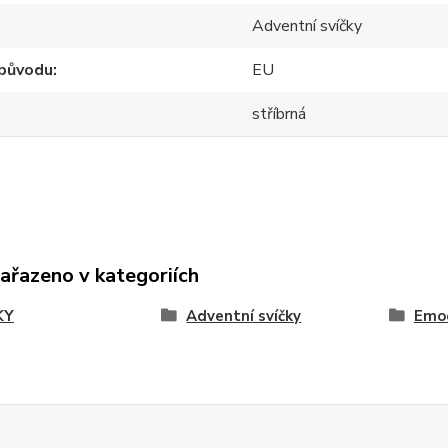
Adventní svíčky
původu
EU
stříbrná
zařazeno v kategoriích
KY
Adventní svíčky
Emo