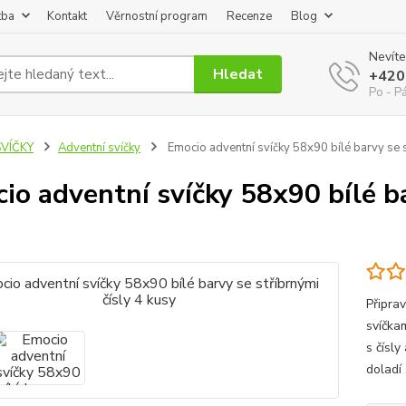
tba
Kontakt
Věrnostní program
Recenze
Blog
Nevíte
Hledat
+420
Po - P
SVÍČKY
Adventní svíčky
Emocio adventní svíčky 58x90 bílé barvy se s
io adventní svíčky 58x90 bílé ba
Připra
svíčka
s čísl
doladí