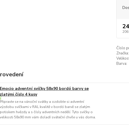
Dos
24
206
Číslo p
Značka:
Velikos
Barva:
provedení
Emocio adventní svíčky 58x90 bordó barvy se
zlatými čísly 4 kusy
Připravte se na vánoční svátky a ozdobte si adventní
výzdobu svíčkami v RAL kvalitě v bordó barvě se zlatým
potiskem hvězdy a s čísly adventních nedělí. Tyto svíčky o
velikosti 58x90 mm vám doladí sváteční chvíle u vás doma.