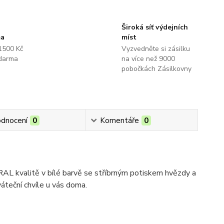
Široká síť výdejních
ma
míst
1500 Kč
Vyzvedněte si zásilku
darma
na více než 9000
pobočkách Zásilkovny
dnocení
0
Komentáře
0
RAL kvalitě v bílé barvě se stříbrným potiskem hvězdy a
áteční chvíle u vás doma.