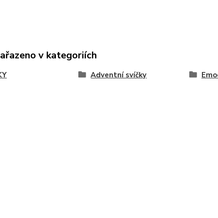
zařazeno v kategoriích
KY
Adventní svíčky
Emo