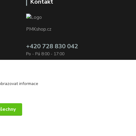
Kontakt
PMKshop.cz
+420 728 830 042
Po - Pá 8:00 - 17:00
info@pmkshop.cz
obrazovat informace
všechny
Vytvořeno na
Eshop-rychle.cz