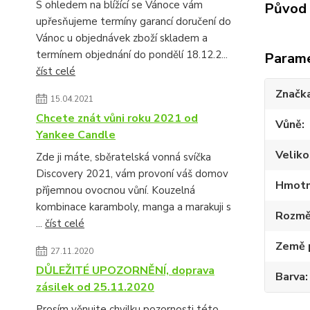
S ohledem na blížící se Vánoce vám
Původ 
upřesňujeme termíny garancí doručení do
Vánoc u objednávek zboží skladem a
termínem objednání do pondělí 18.12.2...
Param
číst celé
Značk
15.04.2021
Chcete znát vůni roku 2021 od
Vůně
Yankee Candle
Veliko
Zde ji máte, sběratelská vonná svíčka
Discovery 2021, vám provoní váš domov
Hmotn
příjemnou ovocnou vůní. Kouzelná
kombinace karamboly, manga a marakuji s
Rozmě
...
číst celé
Země 
27.11.2020
DŮLEŽITÉ UPOZORNĚNÍ, doprava
Barva
zásilek od 25.11.2020
Prosím věnujte chvilku pozornosti této