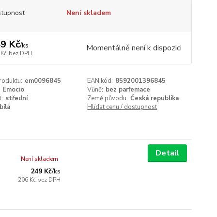
tupnost
Není skladem
9 Kč
/
ks
Momentálně není k dispozici
 Kč
bez DPH
roduktu:
em0096845
EAN kód:
8592001396845
Emocio
Vůně:
bez parfemace
t:
střední
Země původu:
Česká republika
bílá
Hlídat cenu / dostupnost
Detail
Není skladem
249 Kč
/
ks
206 Kč
bez DPH