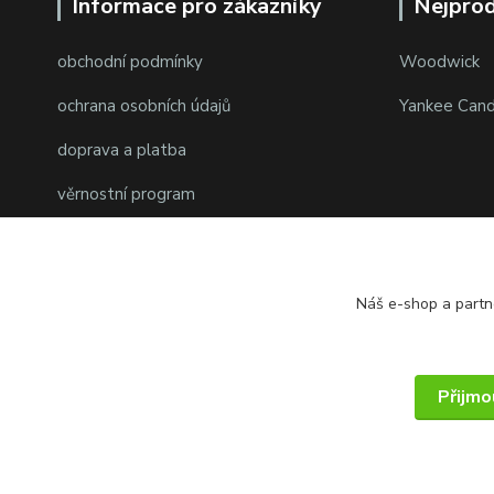
Informace pro zákazníky
Nejprod
obchodní podmínky
Woodwick
ochrana osobních údajů
Yankee Cand
doprava a platba
věrnostní program
Náš e-shop a partn
Přijmo
© 2014 - 2025 PMKshop.cz