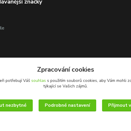
ávanější značky
le
Zpracování cookies
eři potřebují Váš
souhlas
s použitím souborů cookies, aby Vám mohli z
týkající se Vašich zájmů.
ut nezbytné
Podrobné nastavení
Přijmout 