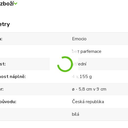
zboží
etry
a
Emocio
bez parfemace
st
střední
ost náplně
4 x 155 g
r
ø - 5,8 cm v 9 cm
původu
Česká republika
bílá