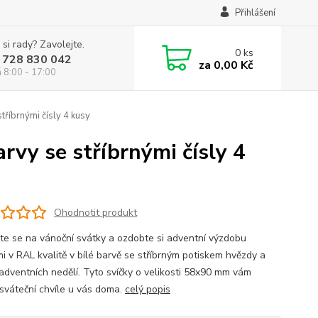
Přihlášení
 si rady? Zavolejte.
0
ks
 728 830 042
za
0,00 Kč
á 8:00 - 17:00
tříbrnými čísly 4 kusy
rvy se stříbrnými čísly 4
Ohodnotit produkt
vte se na vánoční svátky a ozdobte si adventní výzdobu
mi v RAL kvalitě v bílé barvě se stříbrným potiskem hvězdy a
y adventních nedělí. Tyto svíčky o velikosti 58x90 mm vám
 sváteční chvíle u vás doma.
celý popis