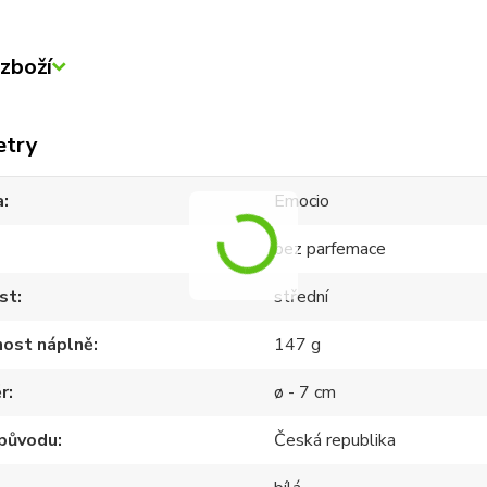
zboží
etry
a
Emocio
bez parfemace
st
střední
ost náplně
147 g
r
ø - 7 cm
původu
Česká republika