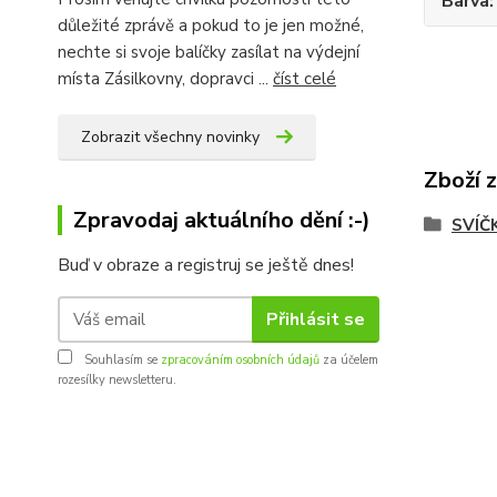
Barva
důležité zprávě a pokud to je jen možné,
nechte si svoje balíčky zasílat na výdejní
místa Zásilkovny, dopravci ...
číst celé
Zobrazit všechny novinky
Zboží 
Zpravodaj aktuálního dění :-)
SVÍČ
Buď v obraze a registruj se ještě dnes!
Přihlásit se
Souhlasím se
zpracováním osobních údajů
za účelem
rozesílky newsletteru.