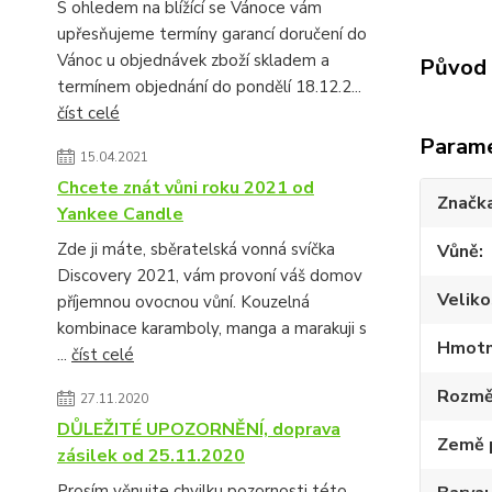
S ohledem na blížící se Vánoce vám
upřesňujeme termíny garancí doručení do
Vánoc u objednávek zboží skladem a
Původ 
termínem objednání do pondělí 18.12.2...
číst celé
Param
15.04.2021
Chcete znát vůni roku 2021 od
Značk
Yankee Candle
Zde ji máte, sběratelská vonná svíčka
Vůně
Discovery 2021, vám provoní váš domov
Veliko
příjemnou ovocnou vůní. Kouzelná
kombinace karamboly, manga a marakuji s
Hmotn
...
číst celé
Rozmě
27.11.2020
DŮLEŽITÉ UPOZORNĚNÍ, doprava
Země 
zásilek od 25.11.2020
Prosím věnujte chvilku pozornosti této