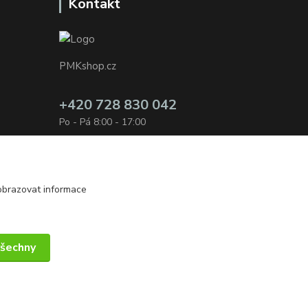
Kontakt
PMKshop.cz
+420 728 830 042
Po - Pá 8:00 - 17:00
info@pmkshop.cz
obrazovat informace
všechny
Vytvořeno na
Eshop-rychle.cz