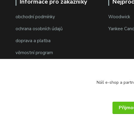
Informace pro zákazníky
Nejprod
obchodní podmínky
Woodwick
ochrana osobních údajů
Yankee Cand
doprava a platba
věrnostní program
Náš e-shop a partn
Přijmo
© 2014 - 2025 PMKshop.cz