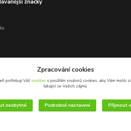
ávanější značky
le
Zpracování cookies
eři potřebují Váš
souhlas
s použitím souborů cookies, aby Vám mohli z
týkající se Vašich zájmů.
ut nezbytné
Podrobné nastavení
Přijmout 