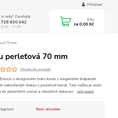
Přihlášení
 si rady? Zavolejte.
0
ks
 728 830 042
za
0,00 Kč
á 8:00 - 17:00
ťová 70 mm
ou perleťová 70 mm
Ohodnotit produkt
 Emocio v designovém tvaru koule s elegantním drápaným
m zakončeným vlnkou v perleťové barvě. Tato svíčka je velmi
 do adventních svícnů a vánočních dekorací. .
celý popis
tupnost
Není skladem