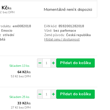
 Kč
/
ks
Momentálně není k dispozici
Kč
bez DPH
roduktu:
em0082018
EAN kód:
8592001282018
Emocio
Vůně:
bez parfemace
t:
střední
Země původu:
Česká republika
bílá
Hlídat cenu / dostupnost
Přidat do košíku
Skladem 13 ks
64 Kč
/
ks
53 Kč
bez DPH
Přidat do košíku
Skladem 25 ks
33 Kč
/
ks
27 Kč
bez DPH