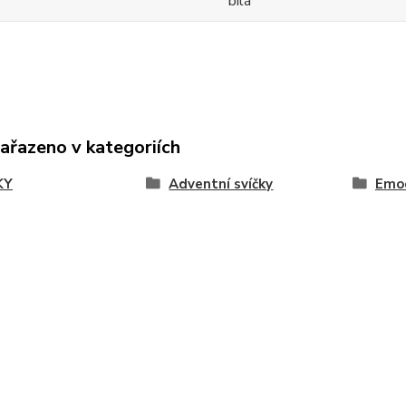
bílá
zařazeno v kategoriích
KY
Adventní svíčky
Emo