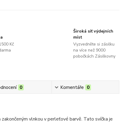
Široká síť výdejních
ma
míst
1500 Kč
Vyzvedněte si zásilku
darma
na více než 9000
pobočkách Zásilkovny
dnocení
0
Komentáře
0
zakončeným vlnkou v perleťové barvě. Tato svíčka je