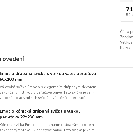
71
59 
Číslo p
Značka:
Velikos
Barva:
provedení
Emocio drápaná svíčka s vlnkou válec perleťová
50x100 mm
Válcovitá svíčka Emocio s elegantním drápaným dekorem
zakončeným vlnkou v perleťové barvě. Tato svíčka je velmi
vhodná do adventních svícnů a vánočních dekorací.
Emocio kónická drápaná svíčka s vlnkou
perleťová 22x230 mm
Kónická svíčka Emocio s elegantním drápaným dekorem
zakončeným vlnkou v perleťové barvě. Tato svíčka je velmi