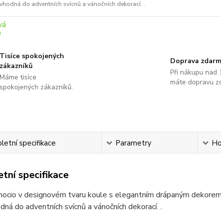
vhodná do adventních svícnů a vánočních dekorací. .
Tisíce spokojených
Doprava zdar
zákazníků
Při nákupu nad 
Máme tisíce
máte dopravu z
spokojených zákazníků.
etní specifikace
Parametry
Ho
tní specifikace
mocio v designovém tvaru koule s elegantním drápaným dekorem 
dná do adventních svícnů a vánočních dekorací. .