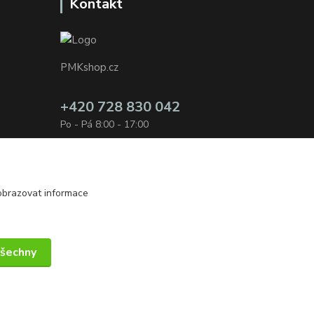
Kontakt
PMKshop.cz
+420 728 830 042
Po - Pá 8:00 - 17:00
info@pmkshop.cz
obrazovat informace
všechny
Vytvořeno na
Eshop-rychle.cz