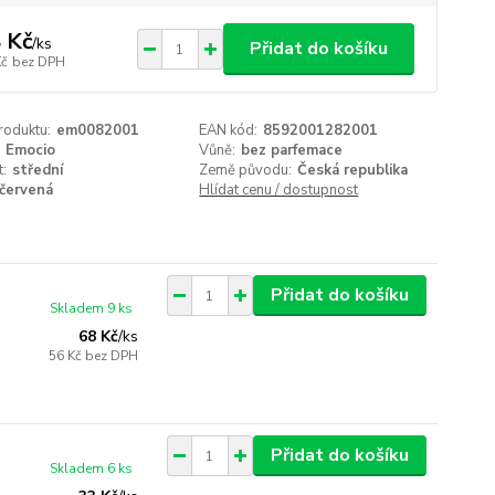
 Kč
/
ks
Přidat do košíku
Kč
bez DPH
roduktu:
em0082001
EAN kód:
8592001282001
Emocio
Vůně:
bez parfemace
t:
střední
Země původu:
Česká republika
červená
Hlídat cenu / dostupnost
Přidat do košíku
Skladem 9 ks
68 Kč
/
ks
56 Kč
bez DPH
Přidat do košíku
Skladem 6 ks