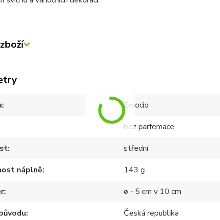
h svícnů a vánočních dekorací.
zboží
etry
a
Emocio
bez parfemace
st
střední
ost náplně
143 g
r
ø - 5 cm v 10 cm
původu
Česká republika