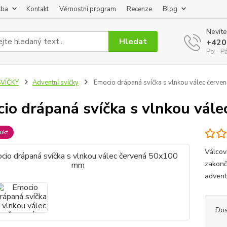
tba
Kontakt
Věrnostní program
Recenze
Blog
Nevíte
Hledat
+420
Po - P
SVÍČKY
Adventní svíčky
Emocio drápaná svíčka s vlnkou válec červ
io drápaná svíčka s vlnkou vál
ukt
Válcov
zakonč
advent
Dos