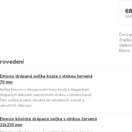
68
56 
Číslo p
Značka:
Velikos
Barva:
provedení
Emocio drápaná svíčka koule s vlnkou červená
70 mm
Svíčka Emocio v designovém tvaru koule s elegantním
drápaným dekorem zakončeným vlnkou v červené barvě.
Tato svíčka je velmi vhodná do adventních svícnů a
vánočních dekorací.
Emocio kónická drápaná svíčka s vlnkou červená
22x230 mm