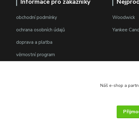
Informace pro zákazníky
Nejprod
obchodní podmínky
Woodwick
ochrana osobních údajů
Yankee Cand
doprava a platba
věrnostní program
Náš e-shop a partn
Přijmo
© 2014 - 2025 PMKshop.cz