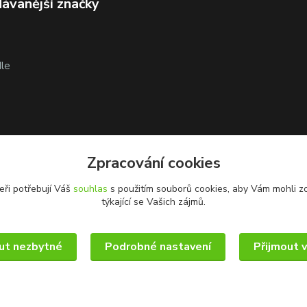
ávanější značky
le
Zpracování cookies
eři potřebují Váš
souhlas
s použitím souborů cookies, aby Vám mohli z
týkající se Vašich zájmů.
ut nezbytné
Podrobné nastavení
Přijmout 