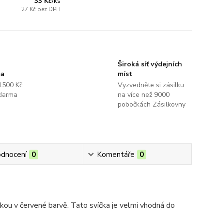
33 Kč
/
ks
27 Kč
bez DPH
Široká síť výdejních
ma
míst
1500 Kč
Vyzvedněte si zásilku
darma
na více než 9000
pobočkách Zásilkovny
dnocení
0
Komentáře
0
ou v červené barvě. Tato svíčka je velmi vhodná do