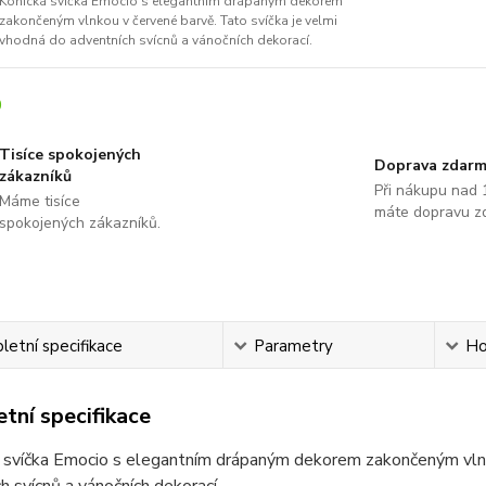
Kónická svíčka Emocio s elegantním drápaným dekorem
zakončeným vlnkou v červené barvě. Tato svíčka je velmi
vhodná do adventních svícnů a vánočních dekorací.
Tisíce spokojených
Doprava zdar
zákazníků
Při nákupu nad 
Máme tisíce
máte dopravu z
spokojených zákazníků.
etní specifikace
Parametry
Ho
tní specifikace
á svíčka Emocio s elegantním drápaným dekorem zakončeným vlnk