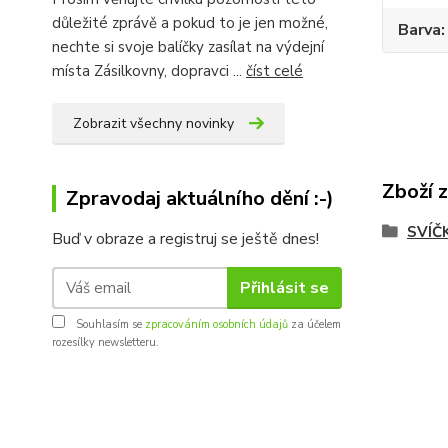
důležité zprávě a pokud to je jen možné,
Barva
nechte si svoje balíčky zasílat na výdejní
místa Zásilkovny, dopravci ...
číst celé
Zobrazit všechny novinky
Zboží 
Zpravodaj aktuálního dění :-)
SVÍČ
Buď v obraze a registruj se ještě dnes!
Přihlásit se
Souhlasím se
zpracováním osobních údajů
za účelem
rozesílky newsletteru.