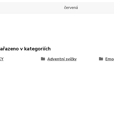
červená
zařazeno v kategoriích
KY
Adventní svíčky
Emo