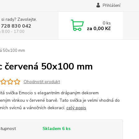
Přihlášení
 si rady? Zavolejte.
0
ks
 728 830 042
za
0,00 Kč
á 8:00 - 17:00
ená 50x100 mm
ec červená 50x100 mm
Ohodnotit produkt
itá svíčka Emocio s elegantním drápaným dekorem
eným vlnkou v červené barvě. Tato svíčka je velmi vhodná do
ních svícnů a vánočních dekorací.
celý popis
tupnost
Skladem 6 ks