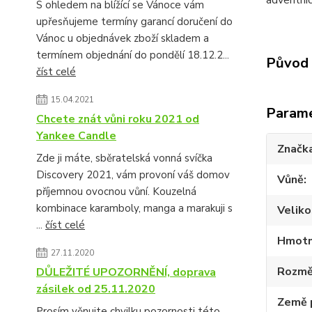
adventníc
S ohledem na blížící se Vánoce vám
upřesňujeme termíny garancí doručení do
Vánoc u objednávek zboží skladem a
termínem objednání do pondělí 18.12.2...
Původ 
číst celé
15.04.2021
Param
Chcete znát vůni roku 2021 od
Yankee Candle
Značk
Zde ji máte, sběratelská vonná svíčka
Discovery 2021, vám provoní váš domov
Vůně
příjemnou ovocnou vůní. Kouzelná
kombinace karamboly, manga a marakuji s
Veliko
...
číst celé
Hmotn
27.11.2020
Rozmě
DŮLEŽITÉ UPOZORNĚNÍ, doprava
zásilek od 25.11.2020
Země 
Prosím věnujte chvilku pozornosti této