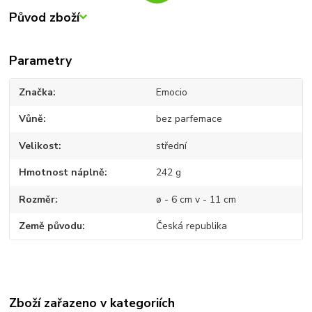
Původ zboží
Parametry
Značka
Emocio
Vůně
bez parfemace
Velikost
střední
Hmotnost náplně
242 g
Rozměr
ø - 6 cm v - 11 cm
Země původu
Česká republika
Zboží zařazeno v kategoriích