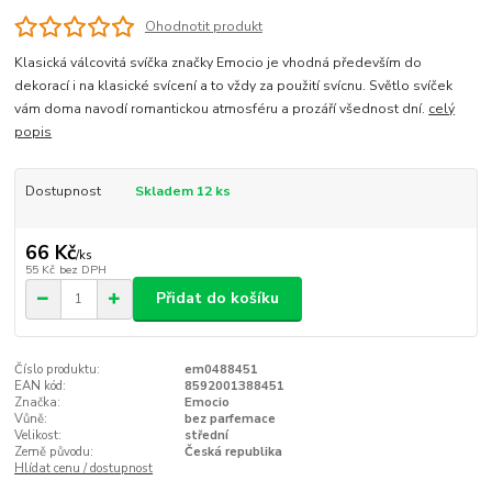
Ohodnotit produkt
Klasická válcovitá svíčka značky Emocio je vhodná především do
dekorací i na klasické svícení a to vždy za použití svícnu. Světlo svíček
vám doma navodí romantickou atmosféru a prozáří všednost dní.
celý
popis
Dostupnost
Skladem 12 ks
66 Kč
/
ks
55 Kč
bez DPH
Přidat do košíku
Číslo produktu:
em0488451
EAN kód:
8592001388451
Značka:
Emocio
Vůně:
bez parfemace
Velikost:
střední
Země původu:
Česká republika
Hlídat cenu / dostupnost