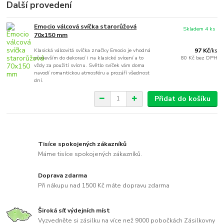
Další provedení
Emocio válcová svíčka starorůžová
Skladem 4 ks
70x150 mm
Klasická válcovitá svíčka značky Emocio je vhodná
97 Kč
/
ks
především do dekorací i na klasické svícení a to
80 Kč
bez DPH
vždy za použití svícnu. Světlo svíček vám doma
navodí romantickou atmosféru a prozáří všednost
dní.
Přidat do košíku
Tisíce spokojených zákazníků
Máme tisíce spokojených zákazníků.
Doprava zdarma
Při nákupu nad 1500 Kč máte dopravu zdarma
Široká síť výdejních míst
Vyzvedněte si zásilku na více než 9000 pobočkách Zásilkovny