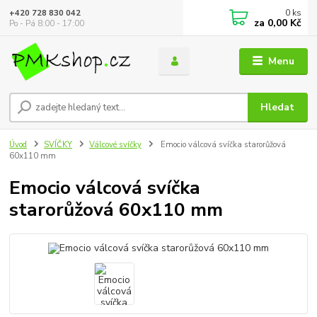
0
ks
+420 728 830 042
za
0,00 Kč
Po - Pá 8:00 - 17:00
Menu
Hledat
Úvod
SVÍČKY
Válcové svíčky
Emocio válcová svíčka starorůžová
60x110 mm
Emocio válcová svíčka
starorůžová 60x110 mm