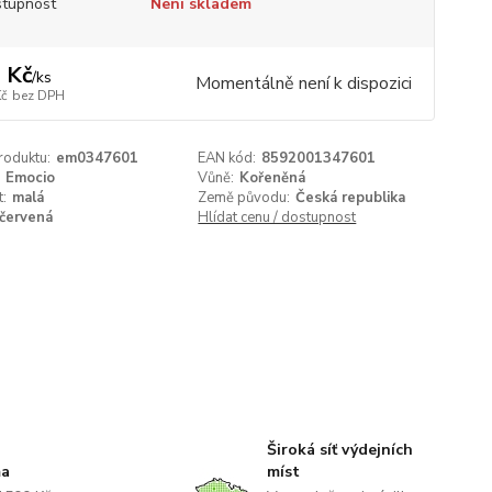
tupnost
Není skladem
 Kč
/
ks
Momentálně není k dispozici
Kč
bez DPH
roduktu:
em0347601
EAN kód:
8592001347601
Emocio
Vůně:
Kořeněná
t:
malá
Země původu:
Česká republika
červená
Hlídat cenu / dostupnost
Široká síť výdejních
ma
míst