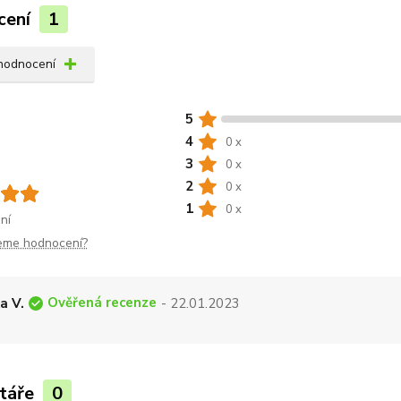
cení
1
 hodnocení
5
4
0 x
3
0 x
2
0 x
1
0 x
ní
jeme hodnocení?
Ověřená recenze
a V.
- 22.01.2023
táře
0