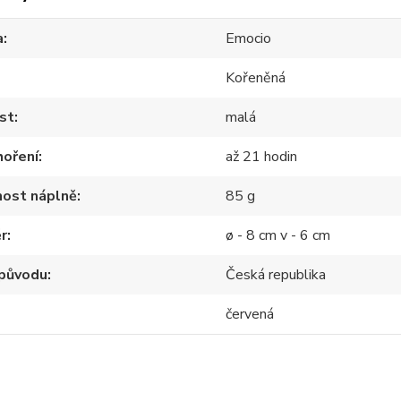
a
Emocio
Kořeněná
st
malá
hoření
až 21 hodin
ost náplně
85 g
r
ø - 8 cm v - 6 cm
původu
Česká republika
červená