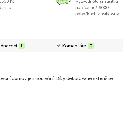
1500 Kč
Vyzvedněte si zásilku
darma
na více než 9000
pobočkách Zásilkovny
dnocení
1
Komentáře
0
provoní domov jemnou vůní. Díky dekorované skleněné