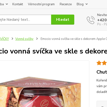
tba
Kontakt
Věrnostní program
Recenze
Blog
Nevíte
Hledat
+420
Po - P
SVÍČKY
Vonné svíčky
Emocio vonná svíčka ve skle s dekorem Apple
io vonná svíčka ve skle s deko
Chut
Kořeně
vám pr
doladít