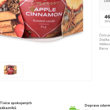
Dos
46
38 
Číslo p
Značka:
Velikos
Barva:
Tisíce spokojených
Doprava zdar
zákazníků