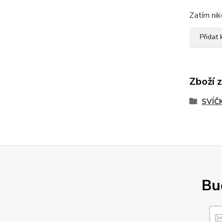
Zatím nik
Přidat
Zboží 
SVÍČ
Buď