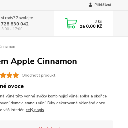
Přihlášení
 si rady? Zavolejte.
0
ks
 728 830 042
za
0,00 Kč
á 8:00 - 17:00
 Cinnamon
rem Apple Cinnamon
Ohodnotit produkt
né ovoce
ná vůně této vonné svíčky kombinující vůně jablka a skořice
ovoní domov jemnou vůní. Díky dekorované skleněné doze
e váš interiér.
celý popis