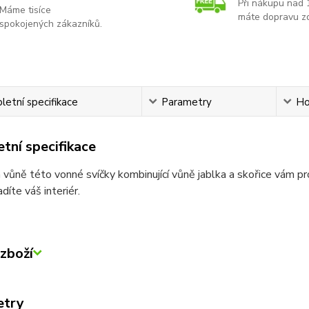
Při nákupu nad 
Máme tisíce
máte dopravu z
spokojených zákazníků.
etní specifikace
Parametry
Ho
tní specifikace
vůně této vonné svíčky kombinující vůně jablka a skořice vám 
díte váš interiér.
zboží
etry