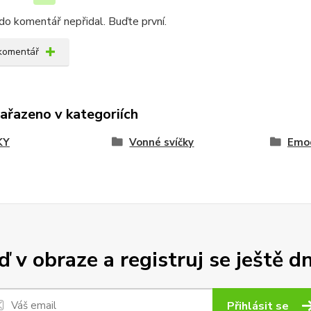
do komentář nepřidal. Buďte první.
 komentář
zařazeno v kategoriích
KY
Vonné svíčky
Emo
 v obraze a registruj se ještě d
Přihlásit se