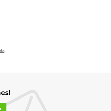
cio
nes!