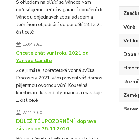
S ohledem na blížící se Vánoce vám
upřesňujeme termíny garancí doručení do
Značk
Vánoc u objednávek zboží skladem a
termínem objednání do pondělí 18.12.2...
Vůně
číst celé
Veliko
15.04.2021
Chcete znát vůni roku 2021 od
Doba 
Yankee Candle
Hmotn
Zde ji máte, sběratelská vonná svíčka
Discovery 2021, vám provoní váš domov
Rozmě
příjemnou ovocnou vůní. Kouzelná
kombinace karamboly, manga a marakuji s
Země 
...
číst celé
Barva
27.11.2020
DŮLEŽITÉ UPOZORNĚNÍ, doprava
zásilek od 25.11.2020
Prosím věnujte chvilku pozornosti této