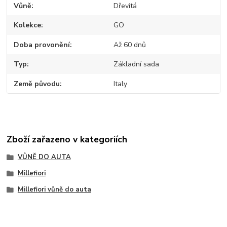
Vůně
Dřevitá
Kolekce
GO
Doba provonění
Až 60 dnů
Typ
Základní sada
Země původu
Italy
Zboží zařazeno v kategoriích
VŮNĚ DO AUTA
Millefiori
Millefiori vůně do auta