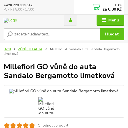
0
ks
+420 728 830 042
za
0,00 Kč
Po - Pá 8:00 - 17:00
Menu
Hledat
Úvod
VŮNĚ DO AUTA
Millefiori GO vůně do auta Sandalo Bergamotto
limetková
Millefiori GO vůně do auta
Sandalo Bergamotto limetková
Ohodnotit produkt