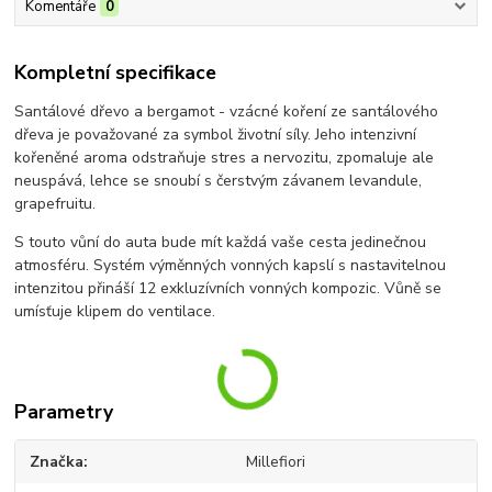
Komentáře
0
Kompletní specifikace
Santálové dřevo a bergamot - vzácné koření ze santálového
dřeva je považované za symbol životní síly. Jeho intenzivní
kořeněné aroma odstraňuje stres a nervozitu, zpomaluje ale
neuspává, lehce se snoubí s čerstvým závanem levandule,
grapefruitu.
S touto vůní do auta bude mít každá vaše cesta jedinečnou
atmosféru. Systém výměnných vonných kapslí s nastavitelnou
intenzitou přináší 12 exkluzívních vonných kompozic. Vůně se
umísťuje klipem do ventilace.
Parametry
Značka
Millefiori