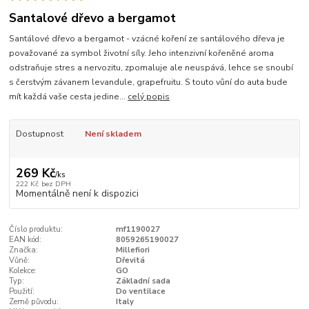
Santalové dřevo a bergamot
Santálové dřevo a bergamot - vzácné koření ze santálového dřeva je
považované za symbol životní síly. Jeho intenzivní kořeněné aroma
odstraňuje stres a nervozitu, zpomaluje ale neuspává, lehce se snoubí
s čerstvým závanem levandule, grapefruitu. S touto vůní do auta bude
mít každá vaše cesta jedine...
celý popis
Dostupnost
Není skladem
269 Kč
/
ks
222 Kč
bez DPH
Momentálně není k dispozici
Číslo produktu:
mf1190027
EAN kód:
8059265190027
Značka:
Millefiori
Vůně:
Dřevitá
Kolekce:
GO
Typ:
Základní sada
Použití:
Do ventilace
Země původu:
Italy