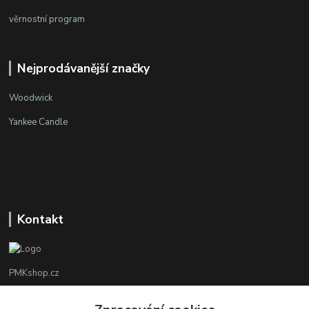
věrnostní program
Nejprodávanější značky
Woodwick
Yankee Candle
Kontakt
PMKshop.cz
+420 728 830 042