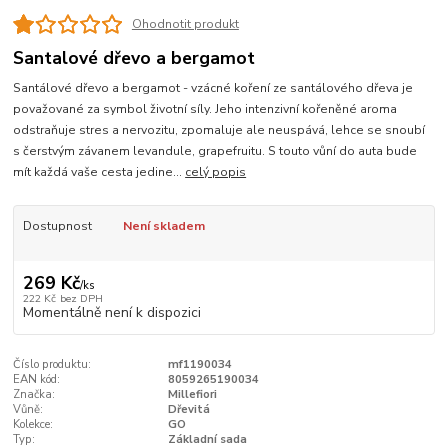
Ohodnotit produkt
Santalové dřevo a bergamot
Santálové dřevo a bergamot - vzácné koření ze santálového dřeva je
považované za symbol životní síly. Jeho intenzivní kořeněné aroma
odstraňuje stres a nervozitu, zpomaluje ale neuspává, lehce se snoubí
s čerstvým závanem levandule, grapefruitu. S touto vůní do auta bude
mít každá vaše cesta jedine...
celý popis
Dostupnost
Není skladem
269 Kč
/
ks
222 Kč
bez DPH
Momentálně není k dispozici
Číslo produktu:
mf1190034
EAN kód:
8059265190034
Značka:
Millefiori
Vůně:
Dřevitá
Kolekce:
GO
Typ:
Základní sada