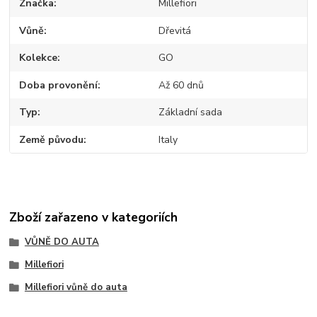
Značka
Millefiori
Vůně
Dřevitá
Kolekce
GO
Doba provonění
Až 60 dnů
Typ
Základní sada
Země původu
Italy
Zboží zařazeno v kategoriích
VŮNĚ DO AUTA
Millefiori
Millefiori vůně do auta