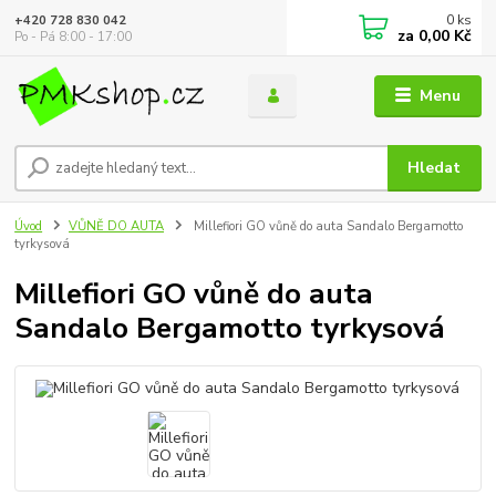
0
ks
+420 728 830 042
za
0,00 Kč
Po - Pá 8:00 - 17:00
Menu
Hledat
Úvod
VŮNĚ DO AUTA
Millefiori GO vůně do auta Sandalo Bergamotto
tyrkysová
Millefiori GO vůně do auta
Sandalo Bergamotto tyrkysová