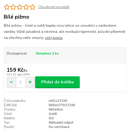
Ohodnotit produkt
Bílé pižmo
Bílé pižmo - čisté a svěží kapky rosy lehce se snoubící s nádechem
vanilky. Vůně půvabná a nevinná, ale evokující tajemství, působí příjemně
na všechny vaše smysly.
celý popis
Dostupnost
Skladem 3 ks
159 Kč
/
ks
131 Kč
bez DPH
Přidat do košíku
Číslo produktu:
mf1127230
EAN kód:
8054377027230
Značka:
Millefiori
Vůně:
Svěží
Kolekce:
GO
Typ:
Náhradní náplň
Použití:
Do ventilace