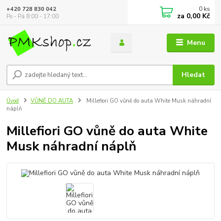
0
ks
+420 728 830 042
za
0,00 Kč
Po - Pá 8:00 - 17:00
Menu
Hledat
Úvod
VŮNĚ DO AUTA
Millefiori GO vůně do auta White Musk náhradní
náplň
Millefiori GO vůně do auta White
Musk náhradní náplň