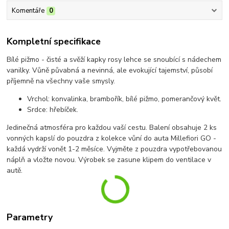
Komentáře
0
Kompletní specifikace
Bílé pižmo - čisté a svěží kapky rosy lehce se snoubící s nádechem
vanilky. Vůně půvabná a nevinná, ale evokující tajemství, působí
příjemně na všechny vaše smysly.
Vrchol: konvalinka, brambořík, bílé pižmo, pomerančový květ.
Srdce: hřebíček.
Jedinečná atmosféra pro každou vaší cestu. Balení obsahuje 2 ks
vonných kapslí do pouzdra z kolekce vůní do auta Millefiori GO -
každá vydrží vonět 1-2 měsíce. Vyjměte z pouzdra vypotřebovanou
náplň a vložte novou. Výrobek se zasune klipem do ventilace v
autě.
Parametry