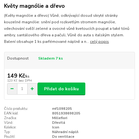
Květy magnólie a dřevo
(Květy magnólie a dřevo) Vůně, odkrývající dosud skryté stránky
kouzelné magnólie: snění pod rozkvetlým stromem magnólie,
vdechování svěží zelené a ovocné vůně kvetoucích poupat a také tónů
ambry, santálového dřeva a pačuli, Vůně do auta s italským stylem.
Balení obsahuje 1 ks parfémované náplně a n...
celý popis
Dostupnost
Skladem 7 ks
149 Kč
/
ks
123 Kč
bez DPH
Přidat do košíku
Číslo produktu:
mf1098205
EAN kód:
8051938698205
Značka:
Millefiori
Vůně:
Dřevitá
Kolekce:
Icon
Typ:
Náhradní náplň
Použití:
Do ventilace