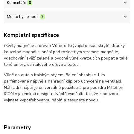
Komentáře
0
Mohlo by se hodit
2
Kompletní specifikace
(Květy magnólie a dřevo) Vůně, odkrývající dosud skryté stránky
kouzelné magnólie: snění pod rozkvetlým stromem magnólie,
vdechování svěží zelené a ovocné vůně kvetoucích poupat a také
tónů ambry, santálového dřeva a pačuli,
Vůně do auta s italským stylem. Balení obsahuje 1 ks
parfémované náplně a náhradní klip pro uchycení na ventilaci.
Náhradní náplň je univerzálně použitelná pro pouzdra Millefiori
ICON v jakémkoli designu . Náplň vyměníte tak, že z pouzdra
vyjmete vypotřebovanou náplň a zasunete novou.
Parametry