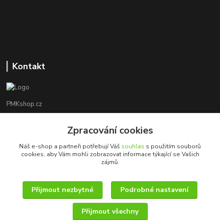
Kontakt
PMKshop.cz
+420 728 830 042
Zpracování cookies
Po - Pá 8:00 - 17:00
Náš e-shop a partneři potřebují Váš
souhlas
s použitím souborů
cookies, aby Vám mohli zobrazovat informace týkající se Vašich
info@pmkshop.cz
zájmů.
Přijmout nezbytné
Podrobné nastavení
Přijmout všechny