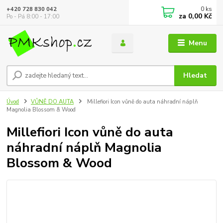
0
ks
+420 728 830 042
za
0,00 Kč
Po - Pá 8:00 - 17:00
Menu
Hledat
Úvod
VŮNĚ DO AUTA
Millefiori Icon vůně do auta náhradní náplň
Magnolia Blossom & Wood
Millefiori Icon vůně do auta
náhradní náplň Magnolia
Blossom & Wood