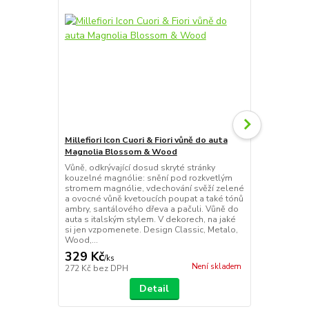
Millefiori Icon Cuori & Fiori vůně do auta
Millefiori I
Magnolia Blossom & Wood
Magnolia Bl
Vůně, odkrývající dosud skryté stránky
Vůně, odkrýv
kouzelné magnólie: snění pod rozkvetlým
kouzelné ma
stromem magnólie, vdechování svěží zelené
stromem mag
a ovocné vůně kvetoucích poupat a také tónů
a ovocné vůn
ambry, santálového dřeva a pačuli. Vůně do
ambry, santá
auta s italským stylem. V dekorech, na jaké
auta s itals
si jen vzpomenete. Design Classic, Metalo,
si jen vzpom
Wood,...
Wood...
329 Kč
329 Kč
/
ks
/
ks
Není skladem
272 Kč
bez DPH
272 Kč
bez 
Detail