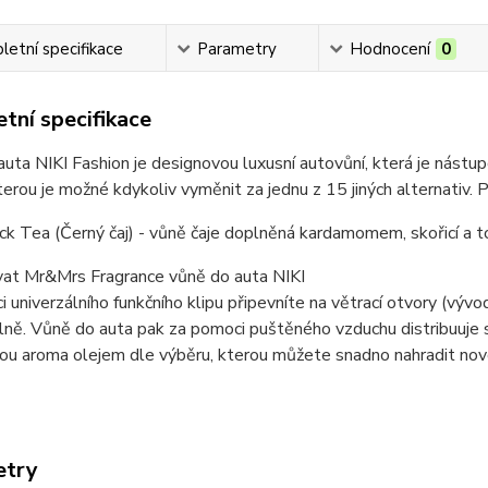
etní specifikace
Parametry
Hodnocení
0
tní specifikace
uta NIKI Fashion je designovou luxusní autovůní, která je nástupc
terou je možné kdykoliv vyměnit za jednu z 15 jiných alternativ. 
k Tea (Černý čaj) - vůně čaje doplněná kardamomem, skořicí a tó
ívat Mr&Mrs Fragrance vůně do auta NIKI
 univerzálního funkčního klipu připevníte na větrací otvory (vývo
lně. Vůně do auta pak za pomoci puštěného vzduchu distribuuje s
ou aroma olejem dle výběru, kterou můžete snadno nahradit nov
etry