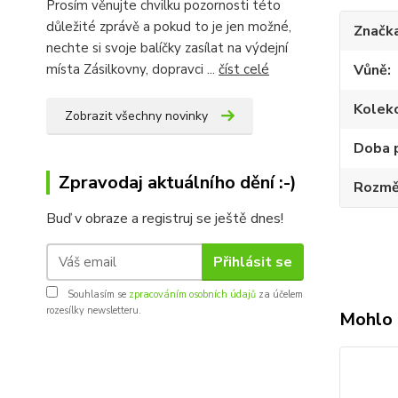
Prosím věnujte chvilku pozornosti této
důležité zprávě a pokud to je jen možné,
Značk
nechte si svoje balíčky zasílat na výdejní
místa Zásilkovny, dopravci ...
číst celé
Vůně
Kolek
Zobrazit všechny novinky
Doba 
Zpravodaj aktuálního dění :-)
Rozmě
Buď v obraze a registruj se ještě dnes!
Přihlásit se
Souhlasím se
zpracováním osobních údajů
za účelem
rozesílky newsletteru.
Mohlo 