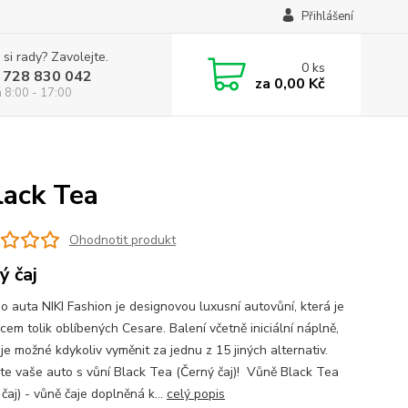
Přihlášení
 si rady? Zavolejte.
0
ks
 728 830 042
za
0,00 Kč
á 8:00 - 17:00
lack Tea
Ohodnotit produkt
ý čaj
o auta NIKI Fashion je designovou luxusní autovůní, která je
cem tolik oblíbených Cesare. Balení včetně iniciální náplně,
je možné kdykoliv vyměnit za jednu z 15 jiných alternativ.
te vaše auto s vůní Black Tea (Černý čaj)! Vůně Black Tea
čaj) - vůně čaje doplněná k...
celý popis