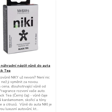
náhradní náplň vůně do auta
ack Tea
ovůně NIKY už nevoní? Není nic
 než ji vyměnit za novou.
cena, dlouhotrvající vůně od
Fragrance rozvoní vaše auto.
ck Tea (Černý čaj) - vůně čaje
 kardamomem, skořicí a tóny
e a citrusů. Vůně do auta NIKI je
ou luxusní autovůní, kt...