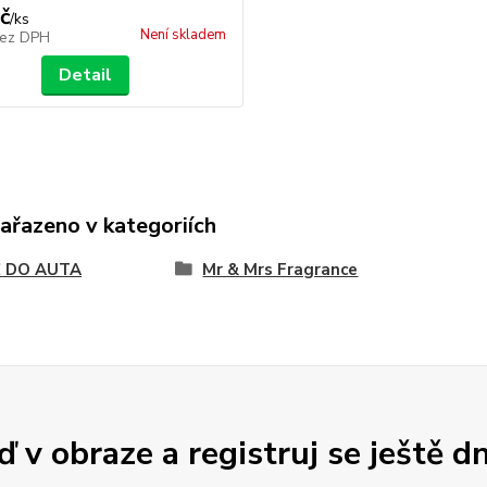
č
/
ks
Není skladem
ez DPH
Detail
zařazeno v kategoriích
 DO AUTA
Mr & Mrs Fragrance
 v obraze a registruj se ještě d