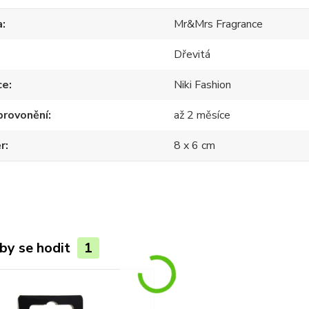
a
Mr&Mrs Fragrance
Dřevitá
ce
Niki Fashion
provonění
až 2 měsíce
r
8 x 6 cm
by se hodit
1