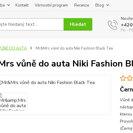
tba
Kontakt
Věrnostní program
Recenze
Blog
Nevíte
Hledat
+420
Po - P
VŮNĚ DO AUTA
Mr&Mrs vůně do auta Niki Fashion Black Tea
rs vůně do auta Niki Fashion B
Čern
Vůně d
nástup
kterou 
Provoň
(Černý 