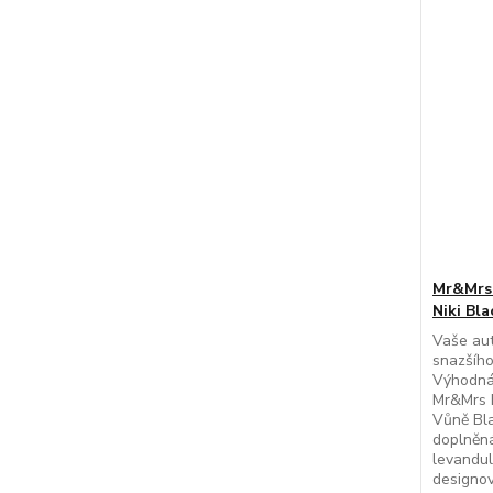
Mr&Mrs 
Niki Bl
Vaše aut
snazšího
Výhodná 
Mr&Mrs 
Vůně Bla
doplněná
levandul
designov