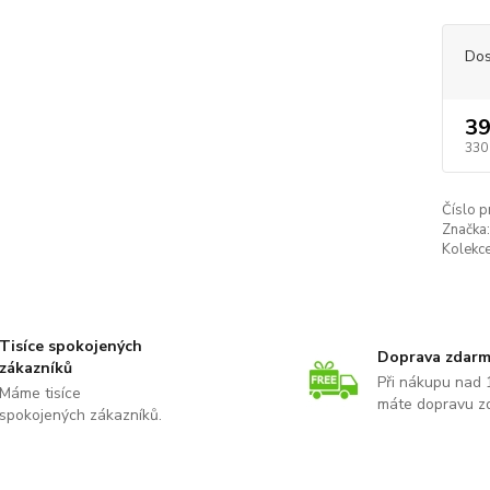
Dos
39
330
Číslo p
Značka:
Kolekce
Tisíce spokojených
Doprava zdar
zákazníků
Při nákupu nad 
Máme tisíce
máte dopravu z
spokojených zákazníků.