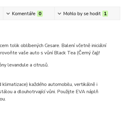
Komentáře
0
Mohlo by se hodit
1
em tolik oblíbených Cesare. Balení včetně iniciální
Provoňte vaše auto s vůní Black Tea (Černý čaj)!
ny levandule a citrusů.
d klimatizace) každého automobilu, vertikálně i
tálou a dlouhotrvající vůni. Použijte EVA náplň
ou.