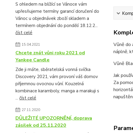
S ohledem na blížící se Vánoce vám
upřesňujeme termíny garancí doručení do
Kompl
Vánoc u objednávek zboží skladem a
termínem objednání do pondělí 18.12.2...
Komple
číst celé
Vůně do a
15.04.2021
náplně, k
Chcete znát vůni roku 2021 od
Yankee Candle
Vůně Blac
Zde ji máte, sběratelská vonná svíčka
Jak použ
Discovery 2021, vám provoní váš domov
Za pomoci
příjemnou ovocnou vůní. Kouzelná
horizontá
kombinace karamboly, manga a marakuji s
napuštěn
...
číst celé
27.11.2020
DŮLEŽITÉ UPOZORNĚNÍ, doprava
zásilek od 25.11.2020
Param