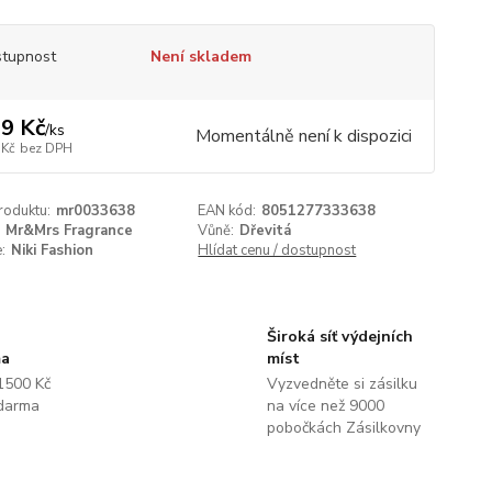
tupnost
Není skladem
9 Kč
/
ks
Momentálně není k dispozici
 Kč
bez DPH
roduktu:
mr0033638
EAN kód:
8051277333638
Mr&Mrs Fragrance
Vůně:
Dřevitá
:
Niki Fashion
Hlídat cenu / dostupnost
Široká síť výdejních
ma
míst
1500 Kč
Vyzvedněte si zásilku
darma
na více než 9000
pobočkách Zásilkovny