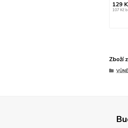
129 K
107 Kč
b
Zboží 
VŮNĚ
Buď