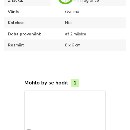
Značka
Mr&Mrs Fragrance
Vůně
Ovocná
Kolekce
Niki
Doba provonění
až 2 měsíce
Rozměr
8 x 6 cm
Mohlo by se hodit
1