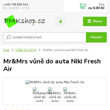
0
ks
+420 728 830 042
za
0,00 Kč
Po - Pá 8:00 - 17:00
Menu
Hledat
Úvod
VŮNĚ DO AUTA
Mr&Mrs vůně do auta Niki Fresh Air
Mr&Mrs vůně do auta Niki Fresh
Air