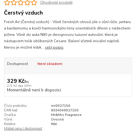
Ohodnotit produkt
Čerstvý vzduch
Fresh Air (Čerstvý vzduch) - Vůně čerstvých citrusů jde s vůní růže, jantaru
a kardamomu a končí harmonickými tóny orientálních dřevin s nádechem
pižma. Vůně do auta NIKI je designovou luxusní autovůní, která je
nástupcem tolik oblíbených Cesare. Balení včetně iniciální náplně,
kterou je možné kdyk...
celý popis
Dostupnost
Není skladem
329 Kč
/
ks
272 Kč
bez DPH
Momentálně není k dispozici
Číslo produktu:
mr0027150
EAN kód:
8034049927150
Značka:
Mr&Mrs Fragrance
Vůně:
Ovocná
Kolekce:
Niki
Hlídat cenu / dostupnost