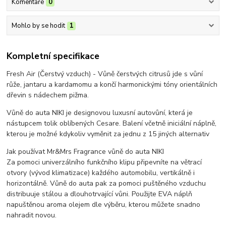
Komentáře
0
Mohlo by se hodit
1
Kompletní specifikace
Fresh Air (Čerstvý vzduch) - Vůně čerstvých citrusů jde s vůní
růže, jantaru a kardamomu a končí harmonickými tóny orientálních
dřevin s nádechem pižma.
Vůně do auta NIKI je designovou luxusní autovůní, která je
nástupcem tolik oblíbených Cesare. Balení včetně iniciální náplně,
kterou je možné kdykoliv vyměnit za jednu z 15 jiných alternativ
Jak používat Mr&Mrs Fragrance vůně do auta NIKI
Za pomoci univerzálního funkčního klipu připevníte na větrací
otvory (vývod klimatizace) každého automobilu, vertikálně i
horizontálně. Vůně do auta pak za pomoci puštěného vzduchu
distribuuje stálou a dlouhotrvající vůni. Použijte EVA náplň
napuštěnou aroma olejem dle výběru, kterou můžete snadno
nahradit novou.