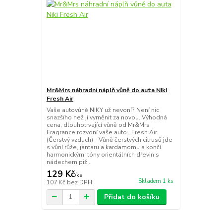
Mr&Mrs náhradní náplň vůně do auta Niki
Fresh Air
Vaše autovůně NIKY už nevoní? Není nic
snazšího než ji vyměnit za novou. Výhodná
cena, dlouhotrvající vůně od Mr&Mrs
Fragrance rozvoní vaše auto. Fresh Air
(Čerstvý vzduch) - Vůně čerstvých citrusů jde
s vůní růže, jantaru a kardamomu a končí
harmonickými tóny orientálních dřevin s
nádechem piž...
129 Kč
/
ks
Skladem 1 ks
107 Kč
bez DPH
Přidat do košíku