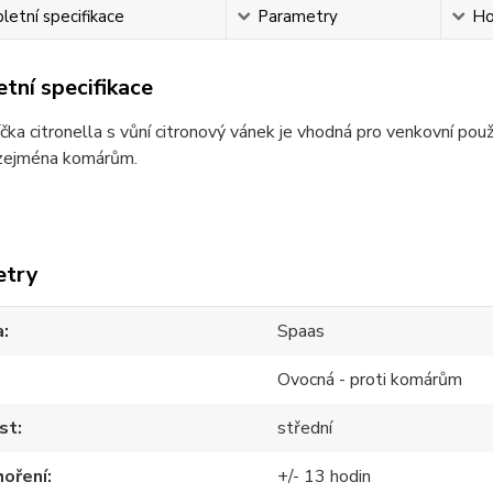
etní specifikace
Parametry
Ho
tní specifikace
čka citronella s vůní citronový vánek je vhodná pro venkovní použ
zejména komárům.
etry
a
Spaas
Ovocná - proti komárům
st
střední
hoření
+/- 13 hodin