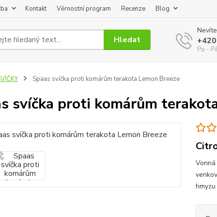
tba
Kontakt
Věrnostní program
Recenze
Blog
Nevíte
Hledat
+420
Po - P
SVÍČKY
Spaas svíčka proti komárům terakota Lemon Breeze
s svíčka proti komárům terakot
Citr
Vonná 
venkov
hmyzu