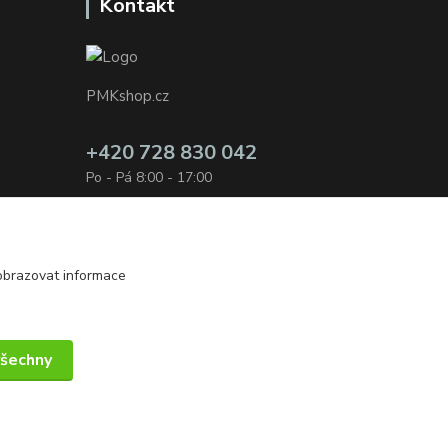
Kontakt
PMKshop.cz
+420 728 830 042
Po - Pá 8:00 - 17:00
info@pmkshop.cz
obrazovat informace
všechny
Vytvořeno na
Eshop-rychle.cz