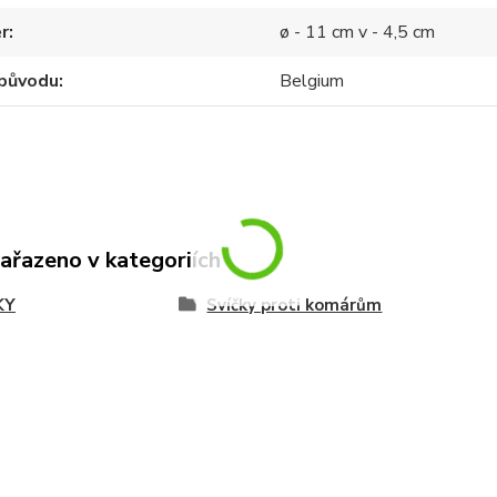
r
ø - 11 cm v - 4,5 cm
původu
Belgium
zařazeno v kategoriích
KY
Svíčky proti komárům