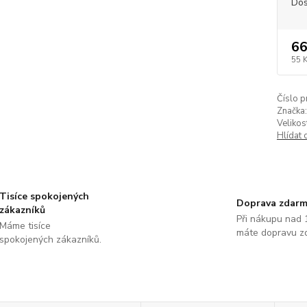
Dos
66
55 
Číslo p
Značka:
Velikos
Hlídat 
Tisíce spokojených
Doprava zdar
zákazníků
Při nákupu nad 
Máme tisíce
máte dopravu z
spokojených zákazníků.