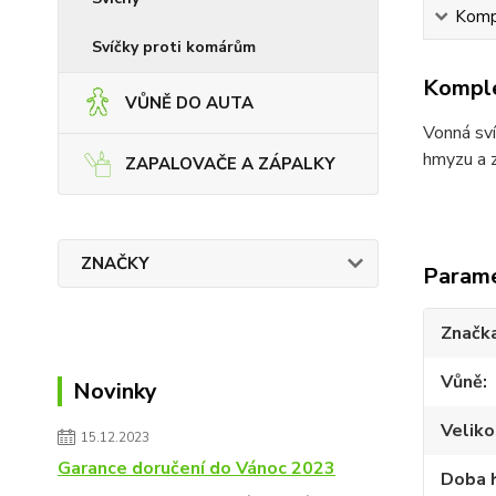
Kompl
Svíčky proti komárům
Komple
VŮNĚ DO AUTA
Vonná sví
hmyzu a 
ZAPALOVAČE A ZÁPALKY
ZNAČKY
Param
Značk
Vůně
Novinky
Veliko
15.12.2023
Garance doručení do Vánoc 2023
Doba 