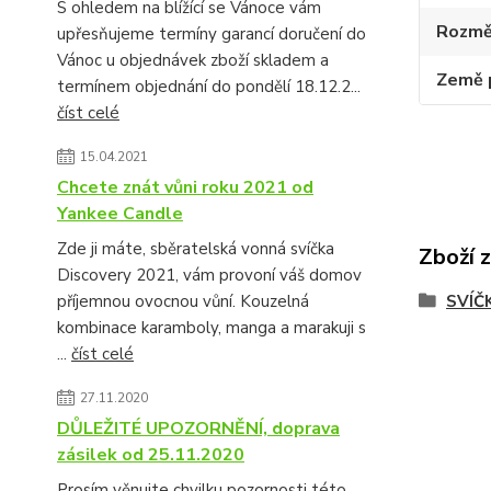
S ohledem na blížící se Vánoce vám
Rozmě
upřesňujeme termíny garancí doručení do
Vánoc u objednávek zboží skladem a
Země 
termínem objednání do pondělí 18.12.2...
číst celé
15.04.2021
Chcete znát vůni roku 2021 od
Yankee Candle
Zde ji máte, sběratelská vonná svíčka
Zboží 
Discovery 2021, vám provoní váš domov
příjemnou ovocnou vůní. Kouzelná
SVÍČ
kombinace karamboly, manga a marakuji s
...
číst celé
27.11.2020
DŮLEŽITÉ UPOZORNĚNÍ, doprava
zásilek od 25.11.2020
Prosím věnujte chvilku pozornosti této