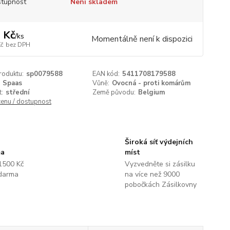
tupnost
Není skladem
 Kč
/
ks
Momentálně není k dispozici
Kč
bez DPH
roduktu:
sp0079588
EAN kód:
5411708179588
Spaas
Vůně:
Ovocná - proti komárům
t:
střední
Země původu:
Belgium
cenu / dostupnost
Široká síť výdejních
ma
míst
1500 Kč
Vyzvedněte si zásilku
darma
na více než 9000
pobočkách Zásilkovny