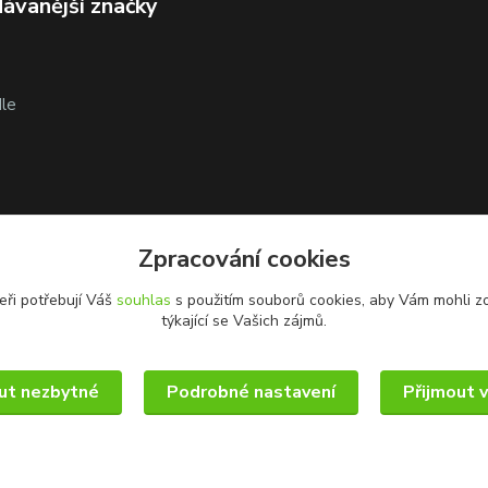
ávanější značky
le
Zpracování cookies
eři potřebují Váš
souhlas
s použitím souborů cookies, aby Vám mohli z
týkající se Vašich zájmů.
ut nezbytné
Podrobné nastavení
Přijmout 