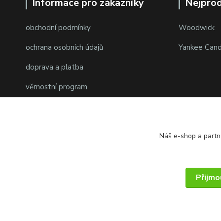
Informace pro zákazníky
Nejprod
obchodní podmínky
Woodwick
ochrana osobních údajů
Yankee Cand
doprava a platba
věrnostní program
Náš e-shop a partn
Přijmo
© 2014 - 2025 PMKshop.cz