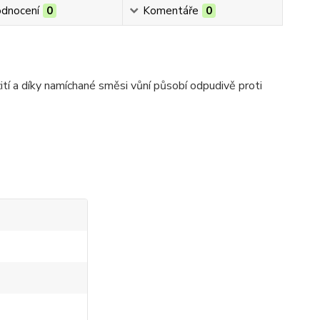
dnocení
0
Komentáře
0
ití a díky namíchané směsi vůní působí odpudivě proti