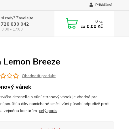
Přihlášení
 si rady? Zavolejte.
0
ks
 728 830 042
za
0,00 Kč
á 8:00 - 17:00
a Lemon Breeze
Ohodnotit produkt
onový vánek
svíčka citronella s vůní citronový vánek je vhodná pro
ní použití a díky namíchané směsi vůní působí odpudivě proti
 a zejména komárům.
celý popis