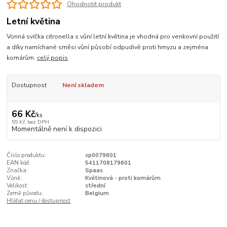
Ohodnotit produkt
Letní květina
Vonná svíčka citronella s vůní letní květina je vhodná pro venkovní použití
a díky namíchané směsi vůní působí odpudivě proti hmyzu a zejména
komárům.
celý popis
Dostupnost
Není skladem
66 Kč
/
ks
55 Kč
bez DPH
Momentálně není k dispozici
Číslo produktu:
sp0079601
EAN kód:
5411708179601
Značka:
Spaas
Vůně:
Květinová - proti komárům
Velikost:
střední
Země původu:
Belgium
Hlídat cenu / dostupnost