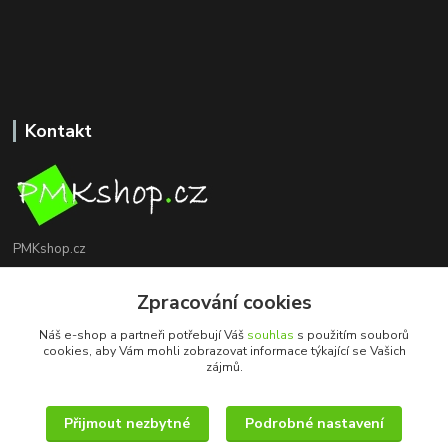
Kontakt
PMKshop.cz
+420 728 830 042
Zpracování cookies
Po - Pá 8:00 - 17:00
Náš e-shop a partneři potřebují Váš
souhlas
s použitím souborů
cookies, aby Vám mohli zobrazovat informace týkající se Vašich
info@pmkshop.cz
zájmů.
Přijmout nezbytné
Podrobné nastavení