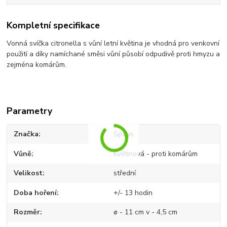
Kompletní specifikace
Vonná svíčka citronella s vůní letní květina je vhodná pro venkovní
použití a díky namíchané směsi vůní působí odpudivě proti hmyzu a
zejména komárům.
Parametry
Značka
Spaas
Vůně
Květinová - proti komárům
Velikost
střední
Doba hoření
+/- 13 hodin
Rozměr
ø - 11 cm v - 4,5 cm