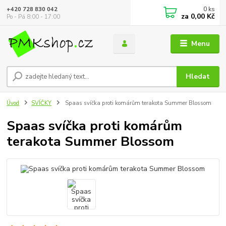
0
ks
+420 728 830 042
za
0,00 Kč
Po - Pá 8:00 - 17:00
Menu
Hledat
Úvod
SVÍČKY
Spaas svíčka proti komárům terakota Summer Blossom
Spaas svíčka proti komárům
terakota Summer Blossom