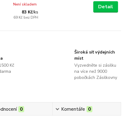
Není skladem
Detail
83 Kč
/
ks
69 Kč
bez DPH
Široká síť výdejních
ma
míst
1500 Kč
Vyzvedněte si zásilku
darma
na více než 9000
pobočkách Zásilkovny
dnocení
0
Komentáře
0