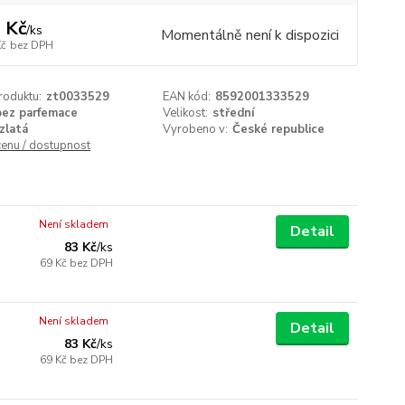
 Kč
/
ks
Momentálně není k dispozici
Kč
bez DPH
roduktu:
zt0033529
EAN kód:
8592001333529
bez parfemace
Velikost:
střední
zlatá
Vyrobeno v:
České republice
cenu / dostupnost
Není skladem
Detail
83 Kč
/
ks
69 Kč
bez DPH
Není skladem
Detail
83 Kč
/
ks
69 Kč
bez DPH