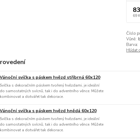
83
69 
Číslo p
Vůně:
Barva:
Hlídat 
provedení
Vánoční svíčka s páskem hvězd stříbrná 60x120
Svíčka s dekoračním páskem tvořený hvězdami, je ideální
do samostatných svícnů, tak i do adventního věnce. Můžete
kombinovat a dotvářet tak dekorace.
Vánoční svíčka s páskem hvězd hnědá 60x120
Svíčka s dekoračním páskem tvořený hvězdami, je ideální
do samostatných svícnů, tak i do adventního věnce. Můžete
kombinovat a dotvářet tak dekorace.