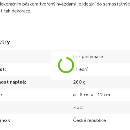
dekoračním páskem tvořený hvězdami, je ideální do samostatnýc
t tak dekorace.
etry
bez parfemace
st
střední
ost náplně
260 g
r
ø - 6 cm v - 12 cm
zlatá
eno v
České republice