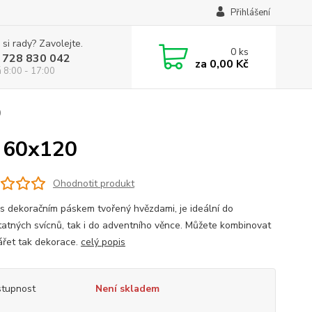
Přihlášení
 si rady? Zavolejte.
0
ks
 728 830 042
za
0,00 Kč
á 8:00 - 17:00
0
á 60x120
Ohodnotit produkt
 s dekoračním páskem tvořený hvězdami, je ideální do
atných svícnů, tak i do adventního věnce. Můžete kombinovat
ářet tak dekorace.
celý popis
tupnost
Není skladem