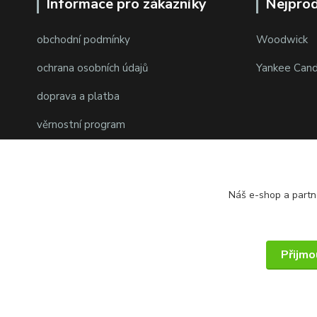
Informace pro zákazníky
Nejprod
obchodní podmínky
Woodwick
ochrana osobních údajů
Yankee Cand
doprava a platba
věrnostní program
Náš e-shop a partn
Přijmo
© 2014 - 2025 PMKshop.cz