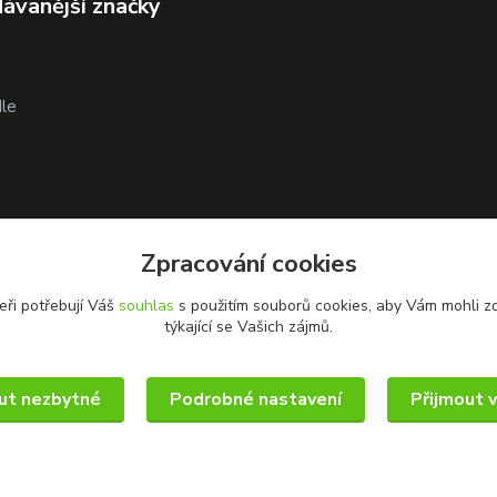
ávanější značky
le
Zpracování cookies
eři potřebují Váš
souhlas
s použitím souborů cookies, aby Vám mohli z
týkající se Vašich zájmů.
ut nezbytné
Podrobné nastavení
Přijmout 