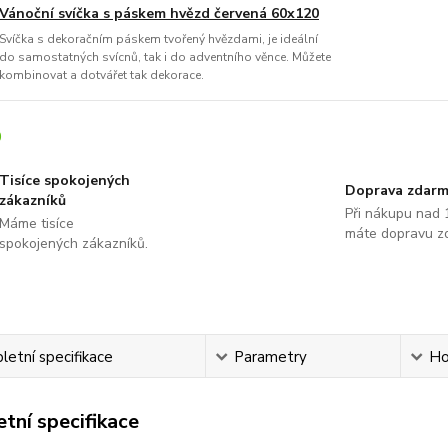
Vánoční svíčka s páskem hvězd červená 60x120
Svíčka s dekoračním páskem tvořený hvězdami, je ideální
do samostatných svícnů, tak i do adventního věnce. Můžete
kombinovat a dotvářet tak dekorace.
Tisíce spokojených
Doprava zdar
zákazníků
Při nákupu nad 
Máme tisíce
máte dopravu z
spokojených zákazníků.
etní specifikace
Parametry
Ho
tní specifikace