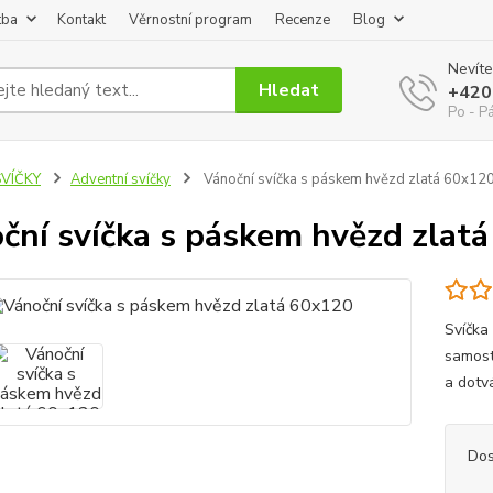
tba
Kontakt
Věrnostní program
Recenze
Blog
Nevíte
Hledat
+420
Po - P
SVÍČKY
Adventní svíčky
Vánoční svíčka s páskem hvězd zlatá 60x12
ční svíčka s páskem hvězd zlat
Svíčka
samost
a dotv
Dos