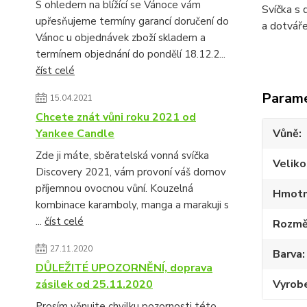
S ohledem na blížící se Vánoce vám
Svíčka s 
upřesňujeme termíny garancí doručení do
a dotváře
Vánoc u objednávek zboží skladem a
termínem objednání do pondělí 18.12.2...
číst celé
Param
15.04.2021
Chcete znát vůni roku 2021 od
Yankee Candle
Vůně
Zde ji máte, sběratelská vonná svíčka
Veliko
Discovery 2021, vám provoní váš domov
příjemnou ovocnou vůní. Kouzelná
Hmotn
kombinace karamboly, manga a marakuji s
...
číst celé
Rozmě
27.11.2020
Barva
DŮLEŽITÉ UPOZORNĚNÍ, doprava
zásilek od 25.11.2020
Vyrob
Prosím věnujte chvilku pozornosti této