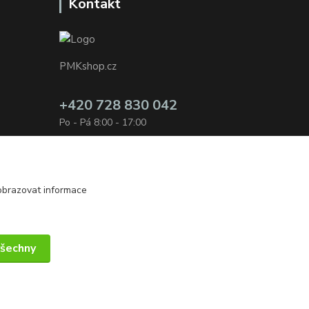
Kontakt
PMKshop.cz
+420 728 830 042
Po - Pá 8:00 - 17:00
info@pmkshop.cz
obrazovat informace
všechny
Vytvořeno na
Eshop-rychle.cz