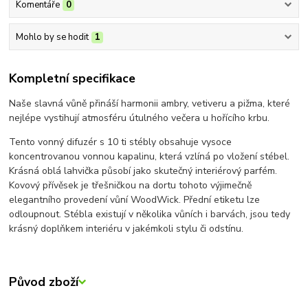
Komentáře
0
Mohlo by se hodit
1
Kompletní specifikace
Naše slavná vůně přináší harmonii ambry, vetiveru a pižma, které
nejlépe vystihují atmosféru útulného večera u hořícího krbu.
Tento vonný difuzér s 10 ti stébly obsahuje vysoce
koncentrovanou vonnou kapalinu, která vzlíná po vložení stébel.
Krásná oblá lahvička působí jako skutečný interiérový parfém.
Kovový přívěsek je třešničkou na dortu tohoto výjimečně
elegantního provedení vůní WoodWick. Přední etiketu lze
odloupnout. Stébla existují v několika vůních i barvách, jsou tedy
krásný doplňkem interiéru v jakémkoli stylu či odstínu.
Původ zboží