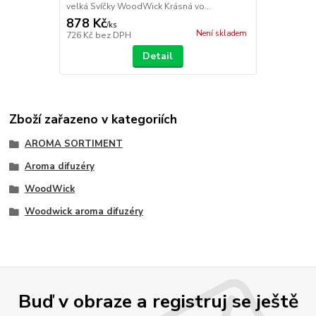
velká Svíčky WoodWick Krásná vo...
878 Kč
/
ks
Není skladem
726 Kč
bez DPH
Detail
Zboží zařazeno v kategoriích
AROMA SORTIMENT
Aroma difuzéry
WoodWick
Woodwick aroma difuzéry
Buď v obraze a registruj se ještě