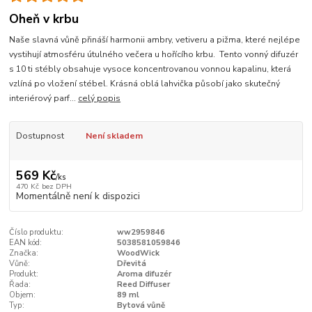
Oheň v krbu
Naše slavná vůně přináší harmonii ambry, vetiveru a pižma, které nejlépe
vystihují atmosféru útulného večera u hořícího krbu. Tento vonný difuzér
s 10 ti stébly obsahuje vysoce koncentrovanou vonnou kapalinu, která
vzlíná po vložení stébel. Krásná oblá lahvička působí jako skutečný
interiérový parf...
celý popis
Dostupnost
Není skladem
569 Kč
/
ks
470 Kč
bez DPH
Momentálně není k dispozici
Číslo produktu:
ww2959846
EAN kód:
5038581059846
Značka:
WoodWick
Vůně:
Dřevitá
Produkt:
Aroma difuzér
Řada:
Reed Diffuser
Objem:
89 ml
Typ:
Bytová vůně