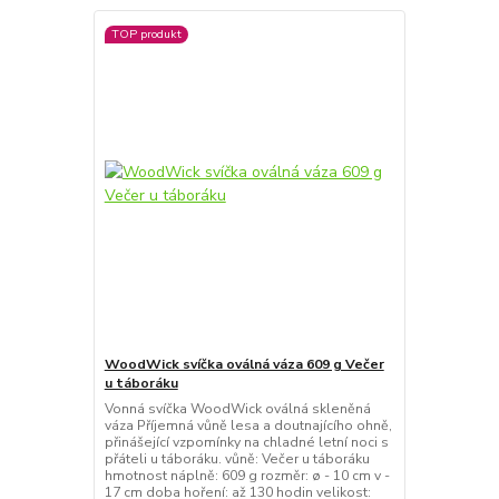
TOP produkt
WoodWick svíčka oválná váza 609 g Večer
u táboráku
Vonná svíčka WoodWick oválná skleněná
váza Příjemná vůně lesa a doutnajícího ohně,
přinášející vzpomínky na chladné letní noci s
přáteli u táboráku. vůně: Večer u táboráku
hmotnost náplně: 609 g rozměr: ø - 10 cm v -
17 cm doba hoření: až 130 hodin velikost: