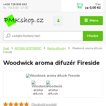
0
ks
+420 728 830 042
za
0,00 Kč
Po - Pá 8:00 - 17:00
Menu
Hledat
Úvod
AROMA SORTIMENT
Aroma difuzéry
Woodwick aroma difuzér
Fireside
Woodwick aroma difuzér Fireside
Ohodnotit produkt