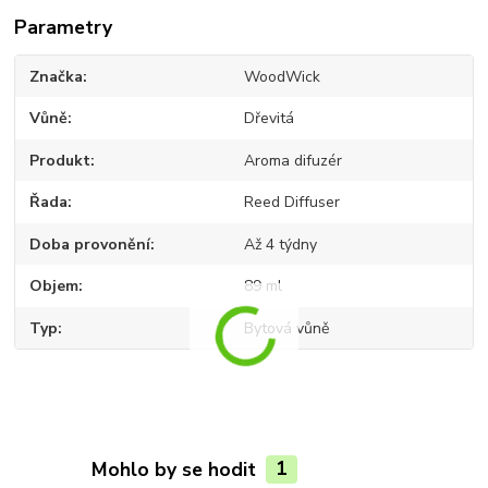
Parametry
Značka
WoodWick
Vůně
Dřevitá
Produkt
Aroma difuzér
Řada
Reed Diffuser
Doba provonění
Až 4 týdny
Objem
89 ml
Typ
Bytová vůně
Mohlo by se hodit
1