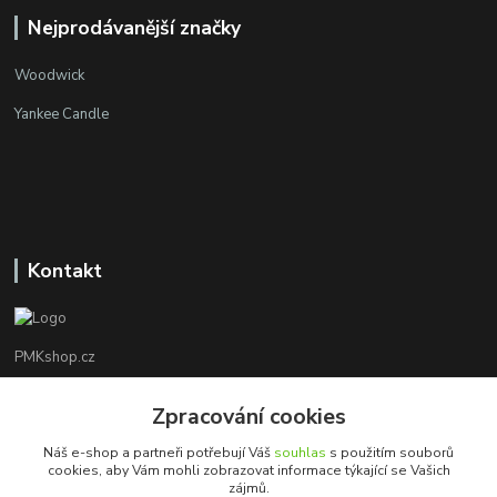
Nejprodávanější značky
Woodwick
Yankee Candle
Kontakt
PMKshop.cz
+420 728 830 042
Zpracování cookies
Po - Pá 8:00 - 17:00
Náš e-shop a partneři potřebují Váš
souhlas
s použitím souborů
cookies, aby Vám mohli zobrazovat informace týkající se Vašich
info@pmkshop.cz
zájmů.