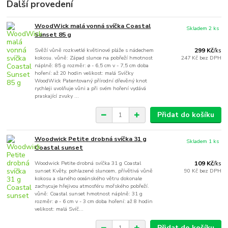
Další provedení
WoodWick malá vonná svíčka Coastal
Skladem 2 ks
Sunset 85 g
Svěží vůně rozkvetlé květinové pláže s nádechem
299 Kč
/
ks
kokosu. vůně: Západ slunce na pobřeží hmotnost
247 Kč
bez DPH
náplně: 85 g rozměr: ø - 6,5 cm v - 7,5 cm doba
hoření: až 20 hodin velikost: malá Svíčky
WoodWick Patentovaný přírodní dřevěný knot
rychleji uvolňuje vůni a při svém hoření vydává
praskající zvuky ...
Přidat do košíku
Woodwick Petite drobná svíčka 31 g
Skladem 1 ks
Coastal sunset
Woodwick Petite drobná svíčka 31 g Coastal
109 Kč
/
ks
sunset Květy, pohlazené sluncem, přívětivá vůně
90 Kč
bez DPH
kokosu a slaného oceánského větru dokonale
zachycuje hřejivou atmosféru mořského pobřeží.
vůně: Coastal sunset hmotnost náplně: 31 g
rozměr: ø - 6 cm v - 3 cm doba hoření: až 8 hodin
velikost: malá Svíč...
Přidat do košíku