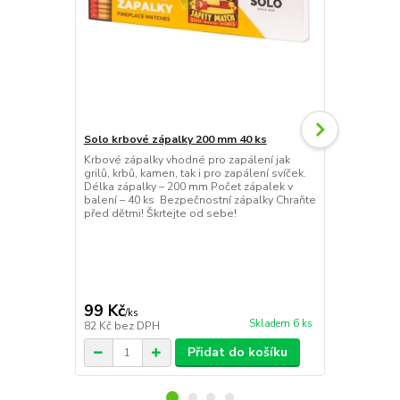
Solo krbové zápalky 200 mm 40 ks
Krbové zápalky vhodné pro zapálení jak
Woodwick dá
grilů, krbů, kamen, tak i pro zapálení svíček.
Multiform
Délka zápalky – 200 mm Počet zápalek v
Tato elegant
balení – 40 ks Bezpečnostní zápalky Chraňte
jakoukoliv v
před dětmi! Škrtejte od sebe!
umožní vám, 
dárkového b
stylově.
99 Kč
59 Kč
/
ks
/
ks
Skladem 6 ks
82 Kč
bez DPH
49 Kč
bez D
Přidat do košíku