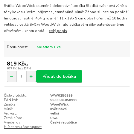
Svíčka WoodWick skleněná dekorativní lodička Sladká květinová vůně s
tóny kokosu. Velmi příjemná jemná vůně. vůně: Západ slunce na pobřeží
hmotnost náplně: 454 g rozměr: 11 x 19 x 9 cm doba hoření: až 50 hodin
velikost: velká Svíčky WoodWick Tato svíčka vám díky patentovanému
dřevěnému knotu dodá ...
celý popis
Dostupnost
Skladem 1 ks
819 Kč
/
ks
677 Kč
bez DPH
Přidat do košíku
Číslo produktu:
WW0256999
EAN kód:
5038581056999
Značka:
WoodWick
Vůně:
Květinová
Velikost:
velká
Země původu:
USA
Vyrobeno v:
České republice
Hlídat cenu / dostupnost