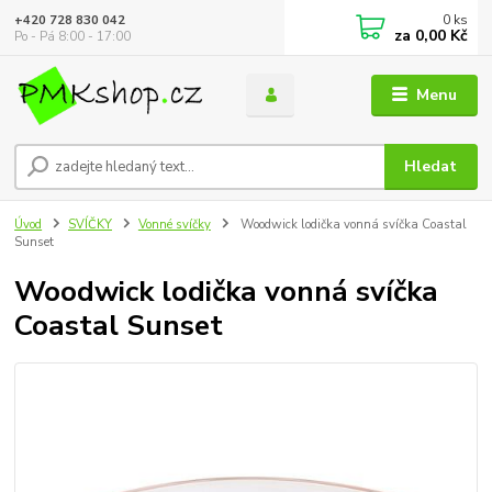
0
ks
+420 728 830 042
za
0,00 Kč
Po - Pá 8:00 - 17:00
Menu
Hledat
Úvod
SVÍČKY
Vonné svíčky
Woodwick lodička vonná svíčka Coastal
Sunset
Woodwick lodička vonná svíčka
Coastal Sunset