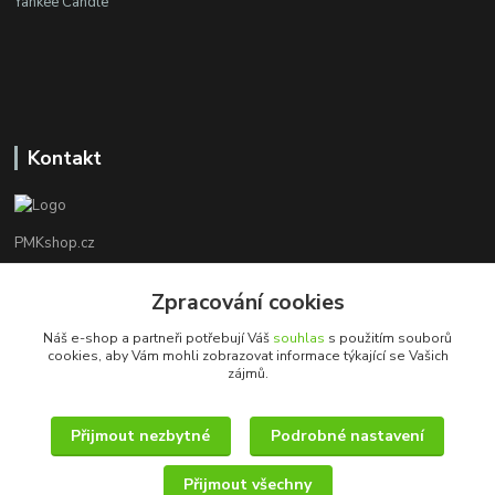
Yankee Candle
Kontakt
PMKshop.cz
+420 728 830 042
Zpracování cookies
Po - Pá 8:00 - 17:00
Náš e-shop a partneři potřebují Váš
souhlas
s použitím souborů
cookies, aby Vám mohli zobrazovat informace týkající se Vašich
info@pmkshop.cz
zájmů.
Přijmout nezbytné
Podrobné nastavení
Přijmout všechny