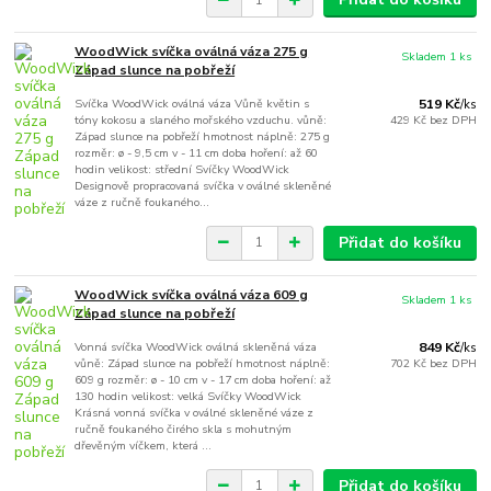
WoodWick svíčka oválná váza 275 g
Skladem 1 ks
Západ slunce na pobřeží
Svíčka WoodWick oválná váza Vůně květin s
519 Kč
/
ks
tóny kokosu a slaného mořského vzduchu. vůně:
429 Kč
bez DPH
Západ slunce na pobřeží hmotnost náplně: 275 g
rozměr: ø - 9,5 cm v - 11 cm doba hoření: až 60
hodin velikost: střední Svíčky WoodWick
Designově propracovaná svíčka v oválné skleněné
váze z ručně foukaného...
Přidat do košíku
WoodWick svíčka oválná váza 609 g
Skladem 1 ks
Západ slunce na pobřeží
Vonná svíčka WoodWick oválná skleněná váza
849 Kč
/
ks
vůně: Západ slunce na pobřeží hmotnost náplně:
702 Kč
bez DPH
609 g rozměr: ø - 10 cm v - 17 cm doba hoření: až
130 hodin velikost: velká Svíčky WoodWick
Krásná vonná svíčka v oválné skleněné váze z
ručně foukaného čirého skla s mohutným
dřevěným víčkem, která ...
Přidat do košíku