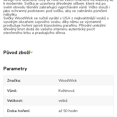
k moderním. Svíčka je uzavřena dřevěným víčkem, které má po
svém obvodu těsnění zabraňující vyprchávání vůně. Víčko slouží i
jako ochranný podstavec pod svíčku, aby se zabránilo poničení
nábytku.
Svíčky WoodWick se ručně vyrábí v USA z nejkvalitnější vosků s
vysokým obsahem sojového vosku, díky němu se významně
prodlužuje hoření oproti klasickému parafínu. Přírodní unikátní
dřevěný knot dodá do vašeho interiéru autentický pocit
otevřeného krbu a praskajícího dřeva.
Původ zboží
Parametry
Značka
WoodWick
Vůně
Květinová
Velikost
velká
Doba hoření
až 50 hodin