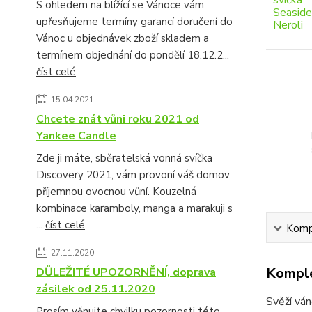
S ohledem na blížící se Vánoce vám
upřesňujeme termíny garancí doručení do
Vánoc u objednávek zboží skladem a
termínem objednání do pondělí 18.12.2...
číst celé
15.04.2021
Chcete znát vůni roku 2021 od
Yankee Candle
Zde ji máte, sběratelská vonná svíčka
Discovery 2021, vám provoní váš domov
příjemnou ovocnou vůní. Kouzelná
kombinace karamboly, manga a marakuji s
...
číst celé
Kompl
27.11.2020
Komple
DŮLEŽITÉ UPOZORNĚNÍ, doprava
zásilek od 25.11.2020
Svěží vá
Prosím věnujte chvilku pozornosti této