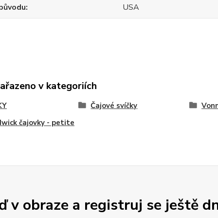
původu
USA
zařazeno v kategoriích
KY
Čajové svíčky
Vonn
ick čajovky - petite
 v obraze a registruj se ještě d