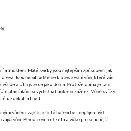
ěj
imní atmosféru. Malé svíčky jsou nejlepším způsobem, jak
dřeva. Jsou nenahraditelné k otestování vůní, které vás
a všude a cítili jste se jako doma. Protože doma je tam,
řícím plamínkům si vychutnat unikátní zážitek. Vůně svíčky
féru kdekoli a hned.
nými vůněmi zajišťuje čisté hoření bez nepříjemných
ající vůní. Plnobarevná etiketa a víčko pro snadnější