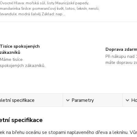
Ovocné Hlava: mořská sůl, listy Mauricijské papedy,
mandarinka Srdce: pomerančový květ, lotos, leknín, neroli,
levandule, modrá šalvěj Základ: nap...
Tisíce spokojených
Doprava zdar
zákazníků
Při nákupu nad 
Máme tisíce
máte dopravu z
spokojených zákazníků.
etní specifikace
Parametry
Ho
tní specifikace
nek na břehu oceánu se stopami naplaveného dřeva a leknínu. V