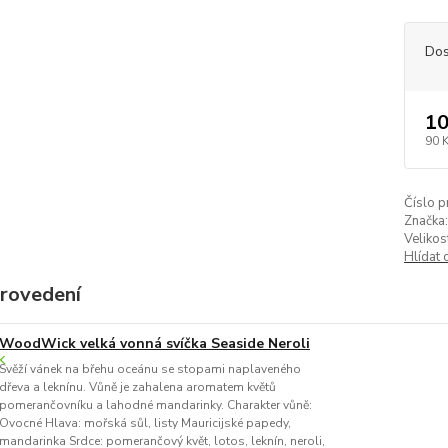
Dos
10
90 
Číslo p
Značka:
Velikos
Hlídat 
provedení
WoodWick velká vonná svíčka Seaside Neroli
Svěží vánek na břehu oceánu se stopami naplaveného
dřeva a leknínu. Vůně je zahalena aromatem květů
pomerančovníku a lahodné mandarinky. Charakter vůně:
Ovocné Hlava: mořská sůl, listy Mauricijské papedy,
mandarinka Srdce: pomerančový květ, lotos, leknín, neroli,