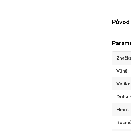
Původ 
Param
Značk
Vůně
Veliko
Doba 
Hmotn
Rozmě