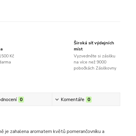
Široká síť výdejních
ma
míst
1500 Kč
Vyzvedněte si zásilku
darma
na více než 9000
pobočkách Zásilkovny
dnocení
0
Komentáře
0
ůně je zahalena aromatem květů pomerančovníku a