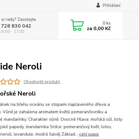
Přihlášení
 si rady? Zavolejte.
0
ks
 728 830 042
za
0,00 Kč
á 8:00 - 17:00
ide Neroli
Ohodnotit produkt
ořské Neroli
vánek na břehu oceánu se stopami naplaveného dřeva a
u. Vůně je zahalena aromatem květů pomerančovníku a
é mandarinky. Charakter vůně: Ovocné Hlava: mořská sůl, listy
ijské papedy, mandarinka Srdce: pomerančový květ, lotos,
 neroli, levandule, modrá šalvěj Základ...
celý popis