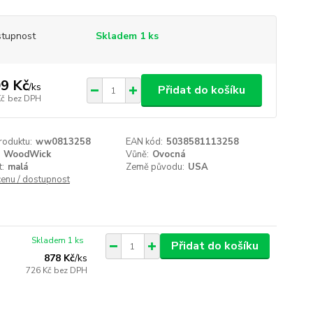
tupnost
Skladem 1 ks
9 Kč
/
ks
Přidat do košíku
Kč
bez DPH
roduktu:
ww0813258
EAN kód:
5038581113258
WoodWick
Vůně:
Ovocná
t:
malá
Země původu:
USA
cenu / dostupnost
Skladem 1 ks
Přidat do košíku
878 Kč
/
ks
726 Kč
bez DPH