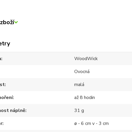
zboží
etry
a
WoodWick
Ovocná
st
malá
hoření
až 8 hodin
ost náplně
31 g
r
ø - 6 cm v - 3 cm