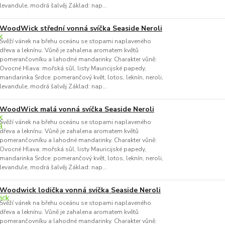
levandule, modrá šalvěj Základ: nap...
WoodWick střední vonná svíčka Seaside Neroli
Svěží vánek na břehu oceánu se stopami naplaveného
dřeva a leknínu. Vůně je zahalena aromatem květů
pomerančovníku a lahodné mandarinky. Charakter vůně:
Ovocné Hlava: mořská sůl, listy Mauricijské papedy,
mandarinka Srdce: pomerančový květ, lotos, leknín, neroli,
levandule, modrá šalvěj Základ: nap...
WoodWick malá vonná svíčka Seaside Neroli
Svěží vánek na břehu oceánu se stopami naplaveného
dřeva a leknínu. Vůně je zahalena aromatem květů
pomerančovníku a lahodné mandarinky. Charakter vůně:
Ovocné Hlava: mořská sůl, listy Mauricijské papedy,
mandarinka Srdce: pomerančový květ, lotos, leknín, neroli,
levandule, modrá šalvěj Základ: nap...
Woodwick lodička vonná svíčka Seaside Neroli
Svěží vánek na břehu oceánu se stopami naplaveného
dřeva a leknínu. Vůně je zahalena aromatem květů
pomerančovníku a lahodné mandarinky. Charakter vůně: