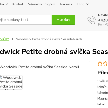
tba
Kontakt
Věrnostní program
Recenze
Blog
Nevíte
Hledat
+420
Po - P
SVÍČKY
Woodwick Petite drobná svíčka Seaside Neroli
wick Petite drobná svíčka Seas
Přím
Svěží 
leknín
lahodn
Mauric
leknín,