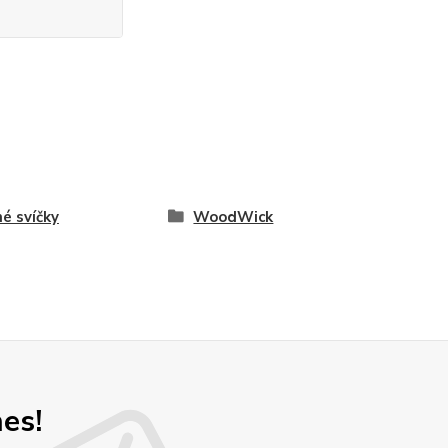
é svíčky
WoodWick
nes!