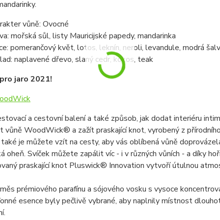
mandarinky.
rakter vůně: Ovocné
va: mořská sůl, listy Mauricijské papedy, mandarinka
ce: pomerančový květ, lotos, leknín, neroli, levandule, modrá šalv
lad: naplavené dřevo, slaný cedr, kokos, teak
pro jaro 2021!
oodWick
stovací a cestovní balení a také způsob, jak dodat interiéru int
 vůně WoodWick® a zažít praskající knot, vyrobený z přírodního 
 a také je můžete vzít na cesty, aby vás oblíbená vůně doprovázel
á oheň. Svíček můžete zapálit víc - i v různých vůních - a díky ho
vaný praskající knot Pluswick® Innovation vytvoří útulnou atmos
směs prémiového parafínu a sójového vosku s vysoce koncentrova
onné esence byly pečlivě vybrané, aby naplnily místnost dlouhotrv
í.