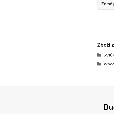
Země 
Zboží 
SVÍČ
Woodw
Buď