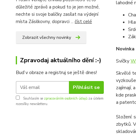
lahodné 
důležité zprávě a pokud to je jen možné,
nechte si svoje balíčky zasílat na výdejní
Cha
místa Zásilkovny, dopravci ...
číst celé
Hla
Srd
Zák
Zobrazit všechny novinky
Novinka 
Zpravodaj aktuálního dění :-)
Svíčky
W
Buď v obraze a registruj se ještě dnes!
Skvělé te
vyzkoušet
Přihlásit se
zajímají,
kde prask
Souhlasím se
zpracováním osobních údajů
za účelem
a patento
rozesílky newsletteru.
Složení: 
zbytků. V
skladován