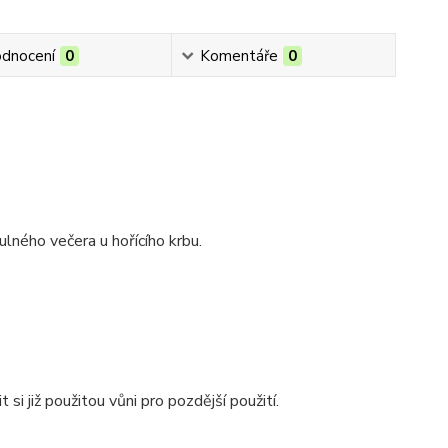
dnocení
0
Komentáře
0
ulného večera u hořícího krbu.
si již použitou vůni pro pozdější použití.