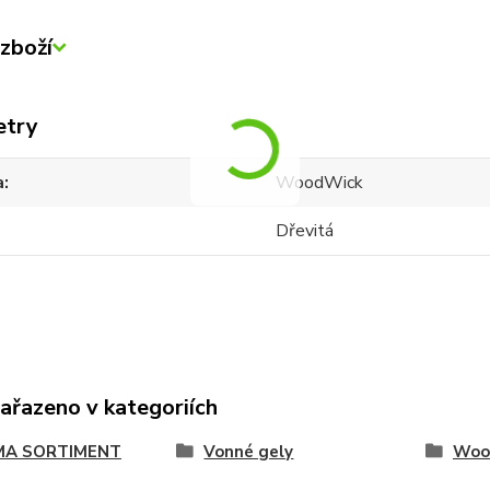
zboží
etry
a
WoodWick
Dřevitá
zařazeno v kategoriích
A SORTIMENT
Vonné gely
Woo