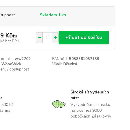
tupnost
Skladem 1 ks
9 Kč
/
ks
Přidat do košíku
 Kč
bez DPH
roduktu:
ww2702
EAN kód:
5038581057139
WoodWick
Vůně:
Dřevitá
cenu / dostupnost
Široká síť výdejních
ma
míst
1500 Kč
Vyzvedněte si zásilku
darma
na více než 9000
pobočkách Zásilkovny