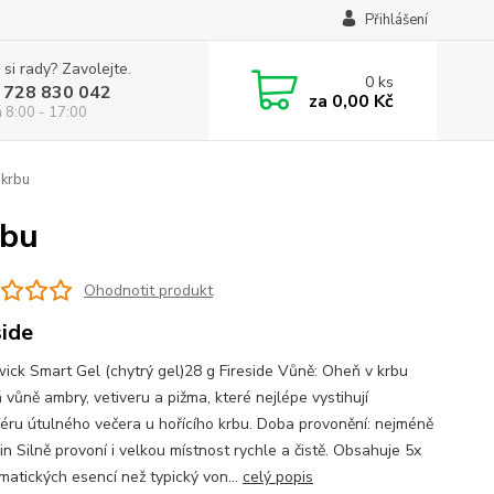
Přihlášení
 si rady? Zavolejte.
0
ks
 728 830 042
za
0,00 Kč
á 8:00 - 17:00
 krbu
rbu
Ohodnotit produkt
side
ck Smart Gel (chytrý gel)28 g Fireside Vůně: Oheň v krbu
 vůně ambry, vetiveru a pižma, které nejlépe vystihují
éru útulného večera u hořícího krbu. Doba provonění: nejméně
n Silně provoní i velkou místnost rychle a čistě. Obsahuje 5x
matických esencí než typický von...
celý popis