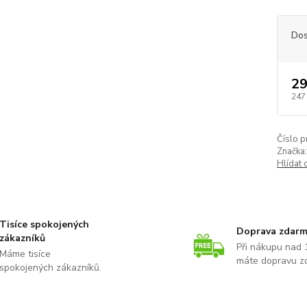
Dos
29
247
Číslo p
Značka:
Hlídat 
Tisíce spokojených
Doprava zdar
zákazníků
Při nákupu nad 
Máme tisíce
máte dopravu z
spokojených zákazníků.