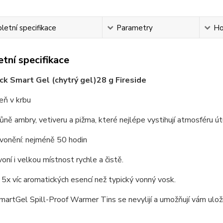
etní specifikace
Parametry
Ho
tní specifikace
 Smart Gel (chytrý gel)28 g Fireside
eň v krbu
ůně ambry, vetiveru a pižma, které nejlépe vystihují atmosféru út
vonění: nejméně 50 hodin
voní i velkou místnost rychle a čistě.
5x víc aromatických esencí než typický vonný vosk.
martGel Spill-Proof Warmer Tins se nevylijí a umožňují vám uložit 