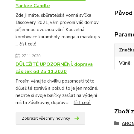
Yankee Candle
Původ 
Zde ji máte, sběratelská vonná svíčka
Discovery 2021, vám provoní váš domov
příjemnou ovocnou vůní. Kouzelná
Param
kombinace karamboly, manga a marakuji s
...
číst celé
Značk
27.11.2020
Vůně
DŮLEŽITÉ UPOZORNĚNÍ, doprava
zásilek od 25.11.2020
Prosím věnujte chvilku pozornosti této
důležité zprávě a pokud to je jen možné,
nechte si svoje balíčky zasílat na výdejní
místa Zásilkovny, dopravci ...
číst celé
Zboží 
Zobrazit všechny novinky
AROM