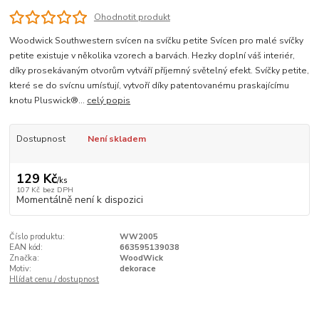
Ohodnotit produkt
Woodwick Southwestern svícen na svíčku petite Svícen pro malé svíčky
petite existuje v několika vzorech a barvách. Hezky doplní váš interiér,
díky prosekávaným otvorům vytváří příjemný světelný efekt. Svíčky petite,
které se do svícnu umísťují, vytvoří díky patentovanému praskajícímu
knotu Pluswick®...
celý popis
Dostupnost
Není skladem
129 Kč
/
ks
107 Kč
bez DPH
Momentálně není k dispozici
Číslo produktu:
WW2005
EAN kód:
663595139038
Značka:
WoodWick
Motiv:
dekorace
Hlídat cenu / dostupnost