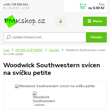
0
ks
+420 728 830 042
za
0,00 Kč
Po - Pá 8:00 - 17:00
Menu
Hledat
Úvod
AROMA SORTIMENT
Doplňky
Woodwick Southwestern svícen
na svíčku petite
Woodwick Southwestern svícen
na svíčku petite