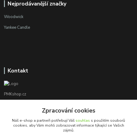
Nejprodávanější značky
Woodwick
Yankee Candle
Kontakt
PMKshop.cz
+420 728 830 042
Zpracování cookies
Po - Pá 8:00 - 17:00
Náš e-shop a partneři potřebují Váš
souhlas
s použitím souborů
cookies, aby Vám mohli zobrazovat informace týkající se Vašich
info@pmkshop.cz
zájmů.