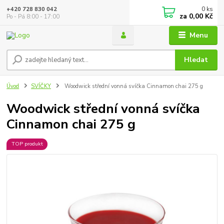
0
ks
+420 728 830 042
za
0,00 Kč
Po - Pá 8:00 - 17:00
Menu
Hledat
Úvod
SVÍČKY
Woodwick střední vonná svíčka Cinnamon chai 275 g
Woodwick střední vonná svíčka
Cinnamon chai 275 g
TOP produkt