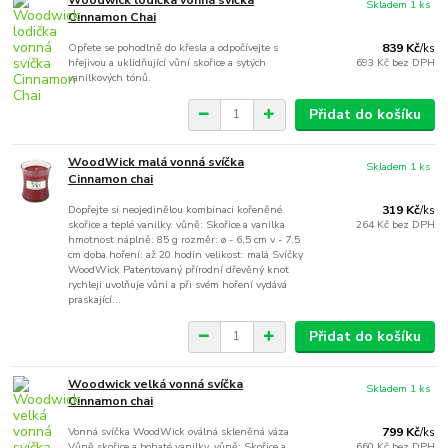
Skladem 1 ks
Cinnamon Chai
Opřete se pohodlně do křesla a odpočívejte s
839 Kč
/
ks
hřejivou a uklidňující vůní skořice a sytých
693 Kč
bez DPH
vanilkových tónů.
Přidat do košíku
WoodWick malá vonná svíčka
Skladem 1 ks
Cinnamon chai
Dopřejte si neojedinělou kombinaci kořeněné
319 Kč
/
ks
skořice a teplé vanilky. vůně: Skořice a vanilka
264 Kč
bez DPH
hmotnost náplně: 85 g rozměr: ø - 6,5 cm v - 7,5
cm doba hoření: až 20 hodin velikost: malá Svíčky
WoodWick Patentovaný přírodní dřevěný knot
rychleji uvolňuje vůni a při svém hoření vydává
praskající...
Přidat do košíku
Woodwick velká vonná svíčka
Skladem 1 ks
Cinnamon chai
Vonná svíčka WoodWick oválná skleněná váza
799 Kč
/
ks
Vůně skořice a bohaté vanilky. vůně: Skořice a
660 Kč
bez DPH