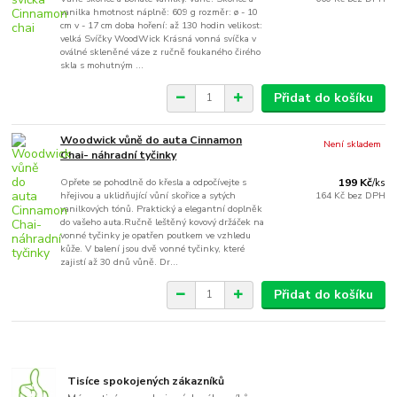
vanilka hmotnost náplně: 609 g rozměr: ø - 10
cm v - 17 cm doba hoření: až 130 hodin velikost:
velká Svíčky WoodWick Krásná vonná svíčka v
oválné skleněné váze z ručně foukaného čirého
skla s mohutným ...
Přidat do košíku
Woodwick vůně do auta Cinnamon
Není skladem
Chai- náhradní tyčinky
Opřete se pohodlně do křesla a odpočívejte s
199 Kč
/
ks
hřejivou a uklidňující vůní skořice a sytých
164 Kč
bez DPH
vanilkových tónů. Praktický a elegantní doplněk
do vašeho auta.Ručně leštěný kovový držáček na
vonné tyčinky je opatřen poutkem ve vzhledu
kůže. V balení jsou dvě vonné tyčinky, které
zajistí až 30 dnů vůně. Dr...
Přidat do košíku
Tisíce spokojených zákazníků