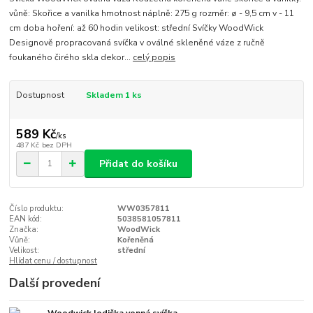
vůně: Skořice a vanilka hmotnost náplně: 275 g rozměr: ø - 9,5 cm v - 11
cm doba hoření: až 60 hodin velikost: střední Svíčky WoodWick
Designově propracovaná svíčka v oválné skleněné váze z ručně
foukaného čirého skla dekor...
celý popis
Dostupnost
Skladem 1 ks
589 Kč
/
ks
487 Kč
bez DPH
Přidat do košíku
Číslo produktu:
WW0357811
EAN kód:
5038581057811
Značka:
WoodWick
Vůně:
Kořeněná
Velikost:
střední
Hlídat cenu / dostupnost
Další provedení
Woodwick lodička vonná svíčka