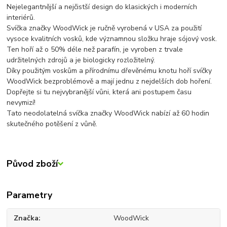
Nejelegantnější a nejčistší design do klasických i moderních
interiérů.
Svíčka značky WoodWick je ručně vyrobená v USA za použití
vysoce kvalitních vosků, kde významnou složku hraje sójový vosk.
Ten hoří až o 50% déle než parafín, je vyroben z trvale
udržitelných zdrojů a je biologicky rozložitelný.
Díky použitým voskům a přírodnímu dřevěnému knotu hoří svíčky
WoodWick bezproblémově a mají jednu z nejdelších dob hoření.
Dopřejte si tu nejvybranější vůni, která ani postupem času
nevymizí!
Tato neodolatelná svíčka značky WoodWick nabízí až 60 hodin
skutečného potěšení z vůně.
Původ zboží
Parametry
Značka
WoodWick