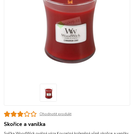
Ohodnotit produkt
Skořice a vanilka
Svíčka WoodWick oválná váza Kouzelná kořeněná vůně skořice a vanilky.