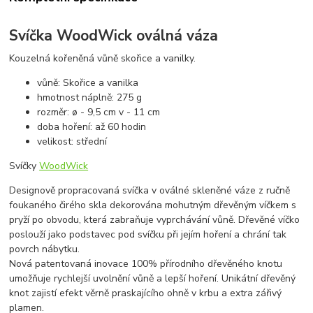
Svíčka WoodWick oválná váza
Kouzelná kořeněná vůně skořice a vanilky.
vůně: Skořice a vanilka
hmotnost náplně: 275 g
rozměr: ø - 9,5 cm v - 11 cm
doba hoření: až 60 hodin
velikost: střední
Svíčky
WoodWick
Designově propracovaná svíčka v oválné skleněné váze z ručně
foukaného čirého skla dekorována mohutným dřevěným víčkem s
pryží po obvodu, která zabraňuje vyprchávání vůně. Dřevěné víčko
poslouží jako podstavec pod svíčku při jejím hoření a chrání tak
povrch nábytku.
Nová patentovaná inovace 100% přírodního dřevěného knotu
umožňuje rychlejší uvolnění vůně a lepší hoření. Unikátní dřevěný
knot zajistí efekt věrně praskajícího ohně v krbu a extra zářivý
plamen.