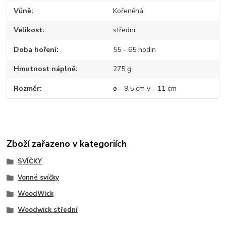
Vůně
Kořeněná
Velikost
střední
Doba hoření
55 - 65 hodin
Hmotnost náplně
275 g
Rozměr
ø - 9,5 cm v - 11 cm
Zboží zařazeno v kategoriích
SVÍČKY
Vonné svíčky
WoodWick
Woodwick střední