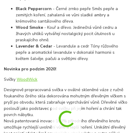
Black Peppercorn
- Černé zrnko pepře Směs pepře a
zemitých koření, zahalená ve vůni sladké ambry a
krémového santálového dřeva.
Wood Smoke
- Kouř a dřevo. Jedinečná vůně cedru a
žhavých uhlíků vytvářejí nostalgický pocit útulnosti u
praskajícího ohně.
Lavender & Cedar
- Levandule a cedr Tóny růžového
pepře a aromatické levandule v dokonalé harmonii s
květem šalvěje, pačuli a světlými dřevy.
Novinka pro podzim 2020!
Svíčky
WoodWick
Designově propracovaná svíčka v oválné skleněné váze z ručně
foukaného čirého skla dekorována mohutným dřevěným víčkem s
pryží po obvodu, která zabraňuje vyprchávání vůně. Dřevěné víčko
poslouží jako podstavec pod svíčku při jejím hoření a chrání tak
povrch nábytku.
Nová patentovaná inovace 100% přírodního dřevěného knotu
umožňuje rychlejší uvolnění vůně a lepší hoření. Unikátní dřevěný