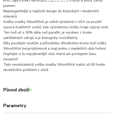
knot zajistí efekt věrně praskajícího ohně v krbu a extra zářivý
plamen.
Nejelegantnější a nejčistší design do klasických i moderních
interiérů.
Svíčka značky WoodWick je ručně vyrobená v USA za použití
vysoce kvalitních vosků, kde významnou složku hraje sójový vosk.
Ten hoří až o 50% déle než parafín, je vyroben z trvale
udržitelných zdrojů a je biologicky rozložitelný.
Díky použitým voskům a přírodnímu dřevěnému knotu hoří svíčky
WoodWick bezproblémově a mají jednu z nejdelších dob hoření.
Dopřejte si tu nejvybranější vůni, která ani postupem času
nevymizí!
Tato neodolatelná svíčka značky WoodWick nabízí až 60 hodin
skutečného potěšení z vůně.
Původ zboží
Parametry