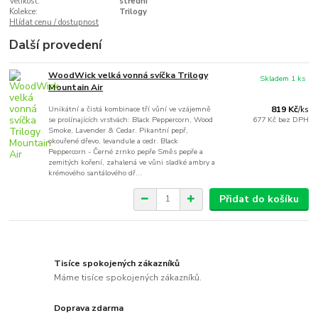
Velikost:
střední
Kolekce:
Trilogy
Hlídat cenu / dostupnost
Další provedení
WoodWick velká vonná svíčka Trilogy
Skladem 1 ks
Mountain Air
Unikátní a čistá kombinace tří vůní ve vzájemně
819 Kč
/
ks
se prolínajících vrstvách: Black Peppercorn, Wood
677 Kč
bez DPH
Smoke, Lavender & Cedar. Pikantní pepř,
okouřené dřevo, levandule a cedr. Black
Peppercorn - Černé zrnko pepře Směs pepře a
zemitých koření, zahalená ve vůni sladké ambry a
krémového santálového dř...
Přidat do košíku
Tisíce spokojených zákazníků
Máme tisíce spokojených zákazníků.
Doprava zdarma