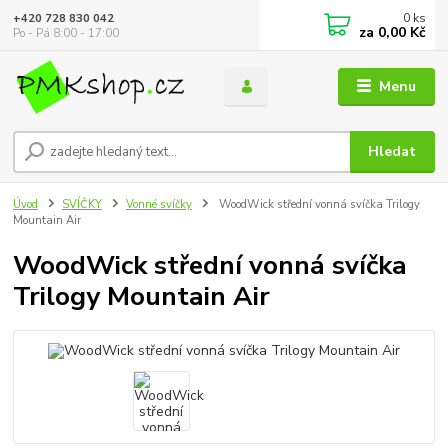
0
ks
+420 728 830 042
za
0,00 Kč
Po - Pá 8:00 - 17:00
Menu
Hledat
Úvod
SVÍČKY
Vonné svíčky
WoodWick střední vonná svíčka Trilogy
Mountain Air
WoodWick střední vonná svíčka
Trilogy Mountain Air