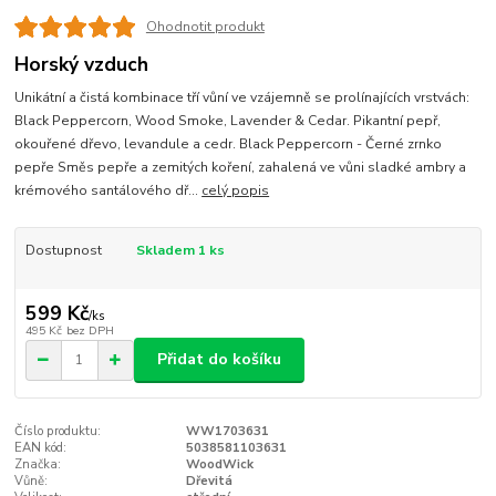
Ohodnotit produkt
Horský vzduch
Unikátní a čistá kombinace tří vůní ve vzájemně se prolínajících vrstvách:
Black Peppercorn, Wood Smoke, Lavender & Cedar. Pikantní pepř,
okouřené dřevo, levandule a cedr. Black Peppercorn - Černé zrnko
pepře Směs pepře a zemitých koření, zahalená ve vůni sladké ambry a
krémového santálového dř...
celý popis
Dostupnost
Skladem 1 ks
599 Kč
/
ks
495 Kč
bez DPH
Přidat do košíku
Číslo produktu:
WW1703631
EAN kód:
5038581103631
Značka:
WoodWick
Vůně:
Dřevitá