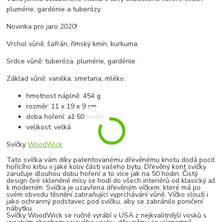
plumérie, gardénie a tuberózy.
Novinka pro jaro 2020!
Vrchol vůně: šafrán, římský kmín, kurkuma.
Srdce vůně: tuberóza, plumérie, gardénie.
Základ vůně: vanilka, smetana, mléko.
hmotnost náplně: 454 g
rozměr: 11 x 19 x 9 cm
doba hoření: až 50 hodin
velikost: velká
Svíčky
WoodWick
Tato svíčka vám díky patentovanému dřevěnému knotu dodá pocit
hořícího krbu v jaké koliv části vašeho bytu. Dřevěný kont svíčky
zaručuje dlouhou dobu hoření a to více jak na 50 hodin. Čistý
design čiré skleněné mísy se hodí do všech interiérů od klasický až
k moderním. Svíčka je uzavřena dřevěným víčkem, které má po
svém obvodu těsnění zabraňující vyprchávání vůně. Víčko slouží i
jako ochranný podstavec pod svíčku, aby se zabránilo poničení
nábytku.
Svíčky WoodWick se ručně vyrábí v USA z nejkvalitnější vosků s