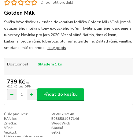
Ohodnotit produkt
Golden Milk
Svíčka WoodWick skleněná dekorativní lodička Golden Milk Vůně jemně
oslazeného mléka s tóny exotického koření, květin plumérie, gardénie a
tuberózy. Novinka pro jaro 2020! Vrchol vůně: šafrán, římský kmín,
kurkuma. Srdce vůně: tuberóza, plumérie, gardénie. Základ vůně: vanilka,
smetana, mléko. hmot...
celý popis
Dostupnost
Skladem 1 ks
739 Kč
/
ks
611 Kč
bez DPH
Přidat do košíku
Číslo produktu:
WW0287146
EAN kód:
5038581087146
Značka:
WoodWick
Vůně:
Sladká
Velikost:
velká