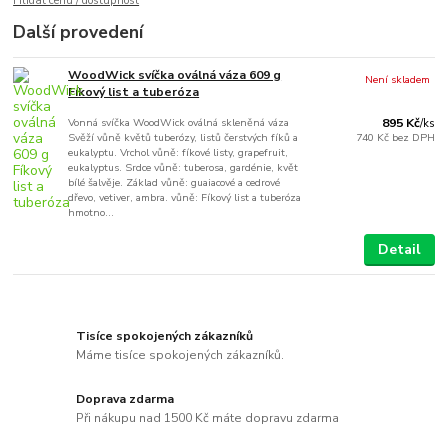
Hlídat cenu / dostupnost
Další provedení
WoodWick svíčka oválná váza 609 g
Není skladem
Fíkový list a tuberóza
Vonná svíčka WoodWick oválná skleněná váza
895 Kč
/
ks
Svěží vůně květů tuberózy, listů čerstvých fíků a
740 Kč
bez DPH
eukalyptu. Vrchol vůně: fíkové listy, grapefruit,
eukalyptus. Srdce vůně: tuberosa, gardénie, květ
bílé šalvěje. Základ vůně: guaiacové a cedrové
dřevo, vetiver, ambra. vůně: Fíkový list a tuberóza
hmotno...
Detail
Tisíce spokojených zákazníků
Máme tisíce spokojených zákazníků.
Doprava zdarma
Při nákupu nad 1500 Kč máte dopravu zdarma