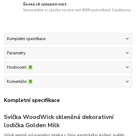
Široká síť výdejních míst
Vyzvedněte si zásilku na více než 9000 pobočkách Zásilkovny
Kompletní specifikace
Parametry
Hodnocení
0
Komentáře
0
Kompletní specifikace
Svíčka WoodWick skleněná dekorativní
lodička Golden Milk
Vůně jemně oslazeného mléka s tóny exotického koření, květin