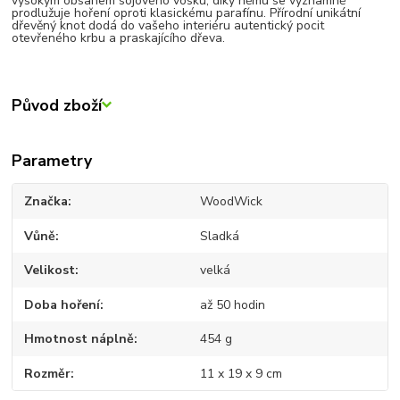
vysokým obsahem sojového vosku, díky němu se významně
prodlužuje hoření oproti klasickému parafínu. Přírodní unikátní
dřevěný knot dodá do vašeho interiéru autentický pocit
otevřeného krbu a praskajícího dřeva.
Původ zboží
Parametry
Značka
WoodWick
Vůně
Sladká
Velikost
velká
Doba hoření
až 50 hodin
Hmotnost náplně
454 g
Rozměr
11 x 19 x 9 cm