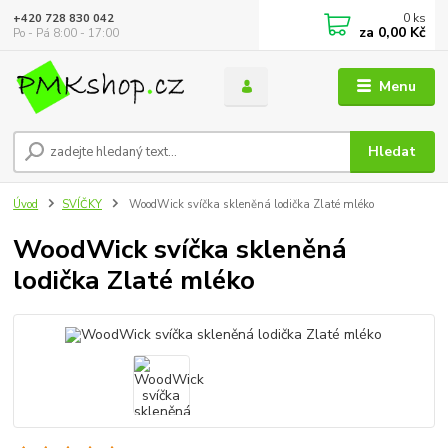
0
ks
+420 728 830 042
za
0,00 Kč
Po - Pá 8:00 - 17:00
Menu
Hledat
Úvod
SVÍČKY
WoodWick svíčka skleněná lodička Zlaté mléko
WoodWick svíčka skleněná
lodička Zlaté mléko