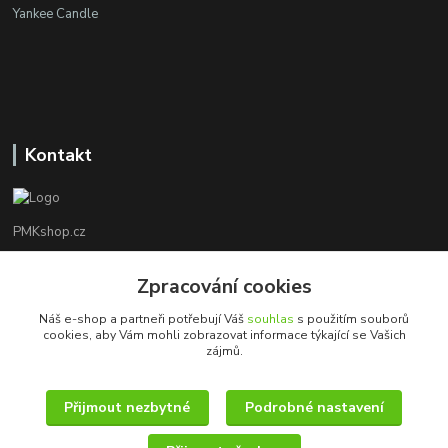
Yankee Candle
Kontakt
PMKshop.cz
+420 728 830 042
Zpracování cookies
Po - Pá 8:00 - 17:00
Náš e-shop a partneři potřebují Váš
souhlas
s použitím souborů
cookies, aby Vám mohli zobrazovat informace týkající se Vašich
info@pmkshop.cz
zájmů.
Přijmout nezbytné
Podrobné nastavení