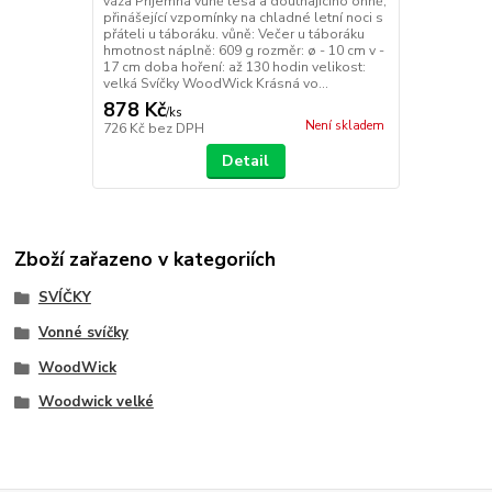
váza Příjemná vůně lesa a doutnajícího ohně,
přinášející vzpomínky na chladné letní noci s
přáteli u táboráku. vůně: Večer u táboráku
hmotnost náplně: 609 g rozměr: ø - 10 cm v -
17 cm doba hoření: až 130 hodin velikost:
velká Svíčky WoodWick Krásná vo...
878 Kč
/
ks
Není skladem
726 Kč
bez DPH
Detail
Zboží zařazeno v kategoriích
SVÍČKY
Vonné svíčky
WoodWick
Woodwick velké