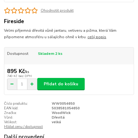
Ohodnotit produkt
Fireside
Velmi příjemná dřevitá vůně jantaru, vetiveru a pižma, která Vám
připomene atmosféru u sálajícího ohně v krbu.
celý popis
Dostupnost
Skladem 2 ks
895 Kč
/
ks
740 Kč
bez DPH
Přidat do košíku
Číslo produktu:
WW0054650
EAN kód:
5038581054650
Značka:
WoodWick
Vůně:
Dřevitá
Velikost:
velká
Hlídat cenu / dostupnost
Další provedení