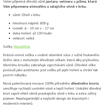
Velmi příjemná dřevitá vůně
jantaru
,
vetiveru
a
pižma, která
Vám připomene atmosféru u sálajícího ohně v krbu.
vůně: Oheň v krbu
hmotnost náplně: 609 g
rozměr: ø - 10 cm v - 17 cm
doba hoření: až 130 hodin
velikost: velká
Svíčky
WoodWick
Krásná vonná svíčka v oválné skleněné váze z ručně foukaného
čirého skla s mohutným dřevěným víčkem, která díky pryžovému
těsnícímu kroučku zabraňuje vyprchávání vůně. Dřevěné víčko
poslouží jako podstavec pod svíčku při jejím hoření a chrání tak
povrch nábytku.
Nová patentovaná inovace 100% přírodního
dřevěného knotu
umožňuje rychlejší uvolnění vůně a lepší hoření. Unikátní dřevěný
knot zajistí efekt věrně praskajícího ohně v krbu a extra zářivý
plamen. Nejelegantnější a nejčistší design do klasických i
moderních interiérů.