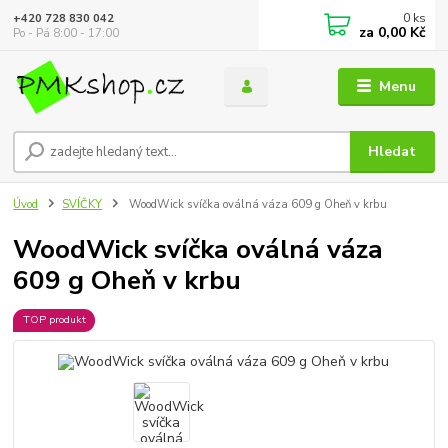
0
ks
+420 728 830 042
za
0,00 Kč
Po - Pá 8:00 - 17:00
Menu
Hledat
Úvod
SVÍČKY
WoodWick svíčka oválná váza 609 g Oheň v krbu
WoodWick svíčka oválná váza
609 g Oheň v krbu
TOP produkt