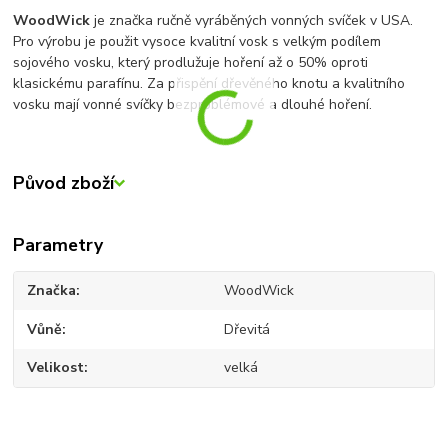
WoodWick
je značka ručně vyráběných vonných svíček v USA.
Pro výrobu je použit vysoce kvalitní vosk s velkým podílem
sojového vosku, který prodlužuje hoření až o 50% oproti
klasickému parafínu. Za přispění dřevěného knotu a kvalitního
vosku mají vonné svíčky bezproblémové a dlouhé hoření.
Původ zboží
Parametry
Značka
WoodWick
Vůně
Dřevitá
Velikost
velká