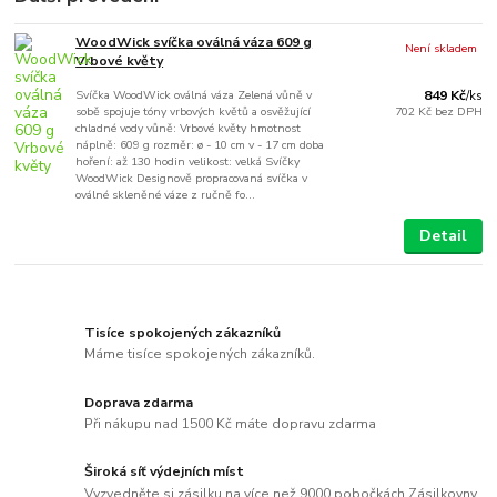
WoodWick svíčka oválná váza 609 g
Není skladem
Vrbové květy
Svíčka WoodWick oválná váza Zelená vůně v
849 Kč
/
ks
sobě spojuje tóny vrbových květů a osvěžující
702 Kč
bez DPH
chladné vody vůně: Vrbové květy hmotnost
náplně: 609 g rozměr: ø - 10 cm v - 17 cm doba
hoření: až 130 hodin velikost: velká Svíčky
WoodWick Designově propracovaná svíčka v
oválné skleněné váze z ručně fo...
Detail
Tisíce spokojených zákazníků
Máme tisíce spokojených zákazníků.
Doprava zdarma
Při nákupu nad 1500 Kč máte dopravu zdarma
Široká síť výdejních míst
Vyzvedněte si zásilku na více než 9000 pobočkách Zásilkovny