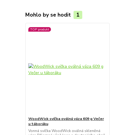
Mohlo by se hodit
1
TOP produkt
WoodWick svíčka oválná váza 609 g Večer
u táboráku
Vonná svíčka WoodWick oválná skleněná