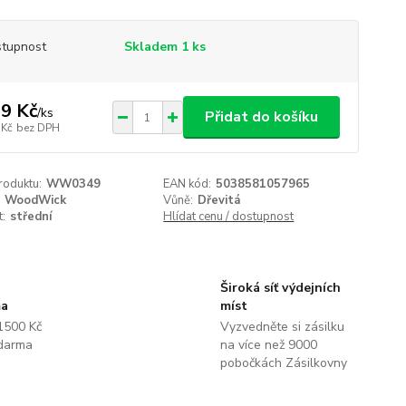
tupnost
Skladem 1 ks
9 Kč
/
ks
Přidat do košíku
 Kč
bez DPH
roduktu:
WW0349
EAN kód:
5038581057965
WoodWick
Vůně:
Dřevitá
t:
střední
Hlídat cenu / dostupnost
Široká síť výdejních
ma
míst
1500 Kč
Vyzvedněte si zásilku
darma
na více než 9000
pobočkách Zásilkovny