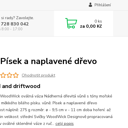
Přihlášení
 si rady? Zavolejte.
0
ks
 728 830 042
za
0,00 Kč
á 8:00 - 17:00
Písek a naplavené dřevo
Ohodnotit produkt
 and driftwood
 WoodWick oválná váza Nádherná dřevitá vůně s tóny mořské
a měkkého bílého písku. vůně: Písek a naplavené dřevo
st náplně: 275 g rozměr: ø - 9,5 cm v - 11 cm doba hoření: až
in velikost: střední Svíčky WoodWick Designově propracovaná
v oválné skleněné váze z ruč...
celý popis