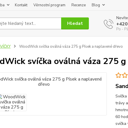
tba
Kontakt
Věrnostní program
Recenze
Blog
Nevíte
Hledat
+420
Po - P
SVÍČKY
WoodWick svíčka oválná váza 275 g Písek a naplavené dřevo
Wick svíčka oválná váza 275 g 
Sand
Svíčka
trávy 
hmotno
60 hod
svíčka 