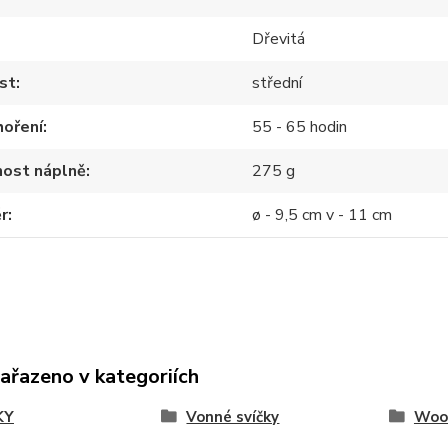
Dřevitá
st
střední
hoření
55 - 65 hodin
ost náplně
275 g
r
ø - 9,5 cm v - 11 cm
zařazeno v kategoriích
KY
Vonné svíčky
Woo