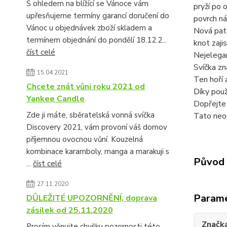
S ohledem na blížící se Vánoce vám
pryží po 
upřesňujeme termíny garancí doručení do
povrch ná
Vánoc u objednávek zboží skladem a
Nová pate
termínem objednání do pondělí 18.12.2...
knot zaji
číst celé
Nejelegan
Svíčka zn
15.04.2021
Ten hoří 
Chcete znát vůni roku 2021 od
Díky pou
Yankee Candle
Dopřejte 
Zde ji máte, sběratelská vonná svíčka
Tato neo
Discovery 2021, vám provoní váš domov
příjemnou ovocnou vůní. Kouzelná
kombinace karamboly, manga a marakuji s
Původ 
...
číst celé
27.11.2020
Param
DŮLEŽITÉ UPOZORNĚNÍ, doprava
zásilek od 25.11.2020
Značk
Prosím věnujte chvilku pozornosti této