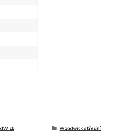
dWick
Woodwick střední