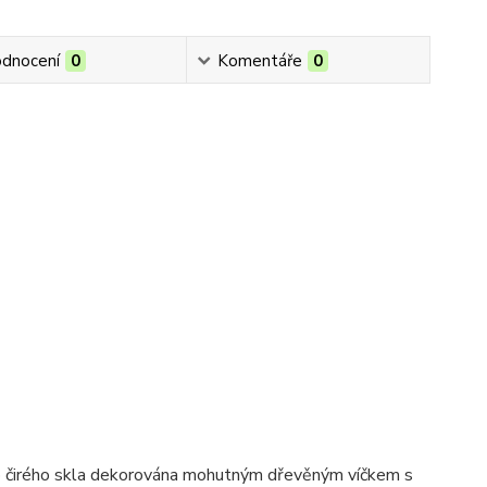
dnocení
0
Komentáře
0
ho čirého skla dekorována mohutným dřevěným víčkem s