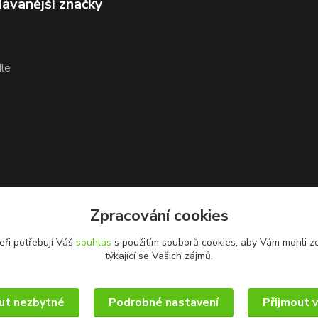
ávanější značky
le
Zpracování cookies
eři potřebují Váš
souhlas
s použitím souborů cookies, aby Vám mohli z
týkající se Vašich zájmů.
ut nezbytné
Podrobné nastavení
Přijmout 