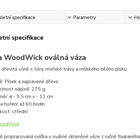
etní specifikace
Parametry
Ho
tní specifikace
a WoodWick oválná váza
dřevitá vůně s tóny mořské trávy a měkkého bílého písku.
ě: Písek a naplavené dřevo
tnost náplně: 275 g
měr: ø - 9,5 cm v - 11 cm
a hoření: až 60 hodin
ikost: střední
oodWick
ě propracovaná svíčka v oválné skleněné váze z ručně foukané