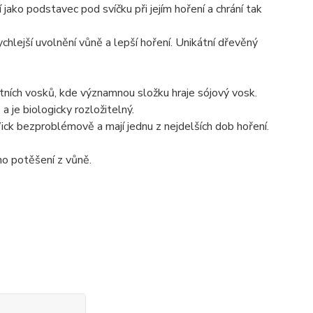
jako podstavec pod svíčku při jejím hoření a chrání tak
ejší uvolnění vůně a lepší hoření. Unikátní dřevěný
ních vosků, kde významnou složku hraje sójový vosk.
a je biologicky rozložitelný.
k bezproblémově a mají jednu z nejdelších dob hoření.
o potěšení z vůně.