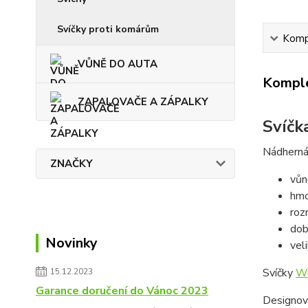
Svíčky proti komárům
Kompl
VŮNĚ DO AUTA
Komple
ZAPALOVAČE A ZÁPALKY
Svíčk
Nádherná 
ZNAČKY
vůn
hmo
roz
dob
Novinky
vel
Svíčky
W
15.12.2023
Garance doručení do Vánoc 2023
Designov