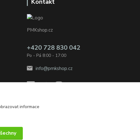
Kontakt
PMKshop.cz
+420 728 830 042
Po - Pá 8:00 - 17:00
info@pmkshop.cz
obrazovat informace
Vytvořeno na
Eshop-rychle.cz
všechny