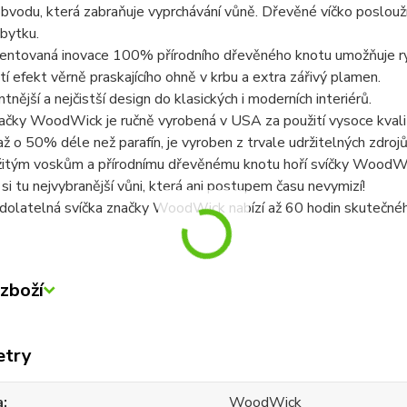
obvodu, která zabraňuje vyprchávání vůně. Dřevěné víčko poslouží 
bytku.
ntovaná inovace 100% přírodního dřevěného knotu umožňuje rychl
stí efekt věrně praskajícího ohně v krbu a extra zářivý plamen.
tnější a nejčistší design do klasických i moderních interiérů.
ačky WoodWick je ručně vyrobená v USA za použití vysoce kvalit
až o 50% déle než parafín, je vyroben z trvale udržitelných zdrojů 
žitým voskům a přírodnímu dřevěnému knotu hoří svíčky WoodWic
si tu nejvybranější vůni, která ani postupem času nevymizí!
dolatelná svíčka značky WoodWick nabízí až 60 hodin skutečnéh
zboží
etry
a
WoodWick