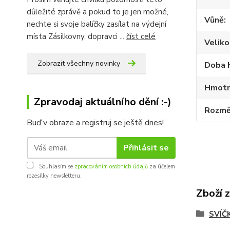
důležité zprávě a pokud to je jen možné,
Vůně
nechte si svoje balíčky zasílat na výdejní
místa Zásilkovny, dopravci ...
číst celé
Veliko
Zobrazit všechny novinky
Doba 
Hmotn
Zpravodaj aktuálního dění :-)
Rozmě
Buď v obraze a registruj se ještě dnes!
Přihlásit se
Souhlasím se
zpracováním osobních údajů
za účelem
rozesílky newsletteru.
Zboží 
SVÍČ