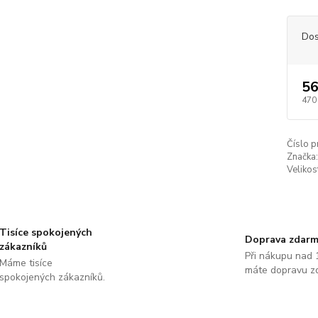
Dos
56
470
Číslo p
Značka:
Velikos
Tisíce spokojených
Doprava zdar
zákazníků
Při nákupu nad 
Máme tisíce
máte dopravu z
spokojených zákazníků.