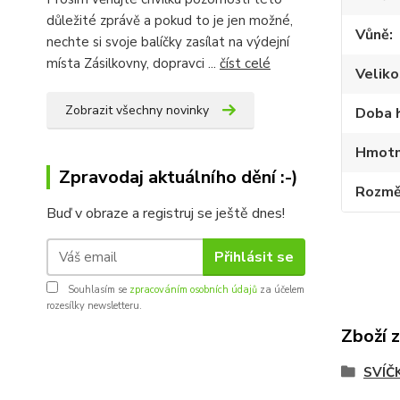
důležité zprávě a pokud to je jen možné,
Vůně
nechte si svoje balíčky zasílat na výdejní
místa Zásilkovny, dopravci ...
číst celé
Veliko
Zobrazit všechny novinky
Doba 
Hmotn
Zpravodaj aktuálního dění :-)
Rozmě
Buď v obraze a registruj se ještě dnes!
Přihlásit se
Souhlasím se
zpracováním osobních údajů
za účelem
rozesílky newsletteru.
Zboží 
SVÍČ