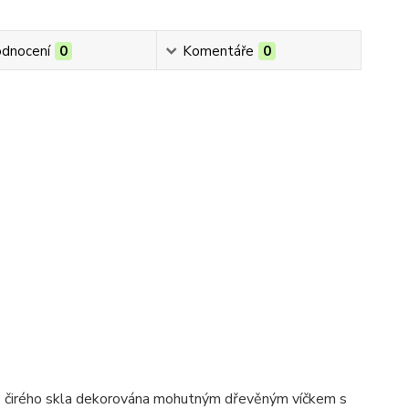
dnocení
0
Komentáře
0
ho čirého skla dekorována mohutným dřevěným víčkem s