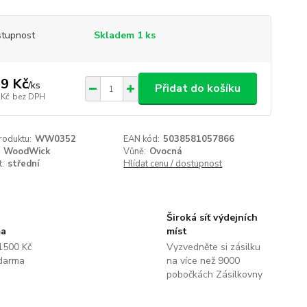
tupnost
Skladem 1 ks
9 Kč
/
ks
Přidat do košíku
 Kč
bez DPH
roduktu:
WW0352
EAN kód:
5038581057866
WoodWick
Vůně:
Ovocná
t:
střední
Hlídat cenu / dostupnost
Široká síť výdejních
ma
míst
1500 Kč
Vyzvedněte si zásilku
darma
na více než 9000
pobočkách Zásilkovny