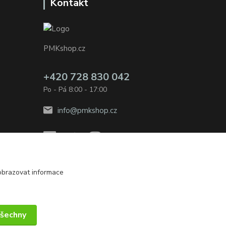
Kontakt
PMKshop.cz
+420 728 830 042
Po - Pá 8:00 - 17:00
info@pmkshop.cz
obrazovat informace
Vytvořeno na
Eshop-rychle.cz
všechny