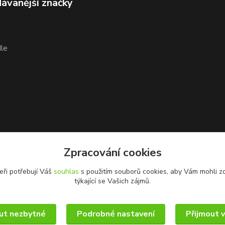
ávanější značky
le
Zpracování cookies
eři potřebují Váš
souhlas
s použitím souborů cookies, aby Vám mohli z
týkající se Vašich zájmů.
ut nezbytné
Podrobné nastavení
Přijmout 