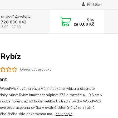
Přihlášení
 si rady? Zavolejte.
0
ks
 728 830 042
za
0,00 Kč
á 8:00 - 17:00
 Rybíz
Ohodnotit produkt
ant
 WoodWick oválná váza Vůní sladkého rybízu a šťavnaté
inky. vůně: Rybíz hmotnost náplně: 275 g rozměr: ø - 9,5 cm v
m doba hoření: až 60 hodin velikost: střední Svíčky WoodWick
ově propracovaná svíčka v oválné skleněné váze z ručně
ého čirého skla dekorována mo...
celý popis