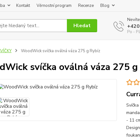
tba
Kontakt
Věrnostní program
Recenze
Blog
Nevíte
Hledat
+420
Po - P
SVÍČKY
WoodWick svíčka oválná váza 275 g Rybíz
Wick svíčka oválná váza 275 g
Curr
Svíčka
mandar
- 11 c
Design
foukan