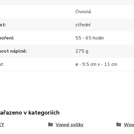
Ovocná
st
střední
hoření
55 - 65 hodin
ost náplně
275 g
r
ø - 9,5 cm v - 11 cm
zařazeno v kategoriích
KY
Vonné svíčky
Woo