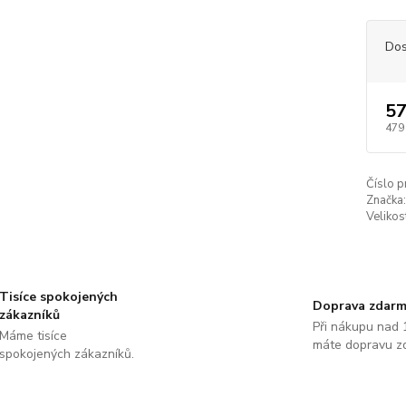
Dos
57
479
Číslo p
Značka:
Velikos
Tisíce spokojených
Doprava zdar
zákazníků
Při nákupu nad 
Máme tisíce
máte dopravu z
spokojených zákazníků.