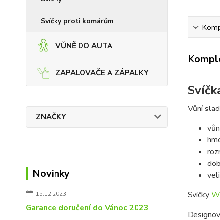
Svíčky proti komárům
Kompl
VŮNĚ DO AUTA
Komple
ZAPALOVAČE A ZÁPALKY
Svíčk
Vůní slad
ZNAČKY
vůn
hmo
roz
dob
Novinky
vel
Svíčky
W
15.12.2023
Garance doručení do Vánoc 2023
Designov