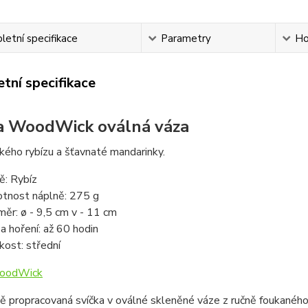
etní specifikace
Parametry
Ho
tní specifikace
a WoodWick oválná váza
kého rybízu a šťavnaté mandarinky.
ě: Rybíz
tnost náplně: 275 g
měr: ø - 9,5 cm v - 11 cm
a hoření: až 60 hodin
ikost: střední
oodWick
ě propracovaná svíčka v oválné skleněné váze z ručně foukané