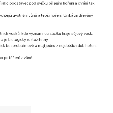
jako podstavec pod svíčku při jejím hoření a chrání tak
ejší uvolnění vůně a lepší hoření. Unikátní dřevěný
ních vosků, kde významnou složku hraje sójový vosk.
a je biologicky rozložitelný.
k bezproblémově a mají jednu z nejdelších dob hoření.
o potěšení z vůně.