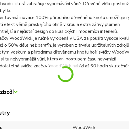
obvodu, která zabraňuje vyprchávání vůně. Dřevěné víčko poslouží 
bytku.
ntovaná inovace 100% přírodního dřevěného knotu umožňuje rychl
stí efekt věrně praskajícího ohně v krbu a extra zářivý plamen.
tnější a nejčistší design do klasických i moderních interiérů.
ačky WoodWick je ručně vyrobená v USA za použití vysoce kvalit
až o 50% déle než parafín, je vyroben z trvale udržitelných zdrojů 
žitým voskům a přírodnímu dřevěnému knotu hoří svíčky WoodWic
si tu nejvybranější vůni, která ani postupem času nevymizí!
dolatelná svíčka značky WoodWick nabízí až 60 hodin skutečnéh
zboží
etry
a
WoodWick