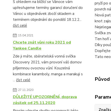
S ohledem na blížící se Vánoce vám
pryží po 
upřesňujeme termíny garancí doručení do
povrch ná
Vánoc u objednávek zboží skladem a
Nová pate
termínem objednání do pondělí 18.12.2...
knot zaji
číst celé
Nejelegan
Svíčka zn
15.04.2021
Ten hoří 
Chcete znát vůni roku 2021 od
Díky pou
Yankee Candle
Dopřejte 
Zde ji máte, sběratelská vonná svíčka
Tato neo
Discovery 2021, vám provoní váš domov
příjemnou ovocnou vůní. Kouzelná
kombinace karamboly, manga a marakuji s
Původ 
...
číst celé
27.11.2020
Param
DŮLEŽITÉ UPOZORNĚNÍ, doprava
zásilek od 25.11.2020
Značk
Prosím věnujte chvilku pozornosti této