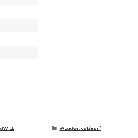
dWick
Woodwick střední