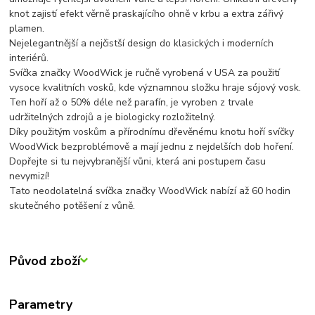
knot zajistí efekt věrně praskajícího ohně v krbu a extra zářivý
plamen.
Nejelegantnější a nejčistší design do klasických i moderních
interiérů.
Svíčka značky WoodWick je ručně vyrobená v USA za použití
vysoce kvalitních vosků, kde významnou složku hraje sójový vosk.
Ten hoří až o 50% déle než parafín, je vyroben z trvale
udržitelných zdrojů a je biologicky rozložitelný.
Díky použitým voskům a přírodnímu dřevěnému knotu hoří svíčky
WoodWick bezproblémově a mají jednu z nejdelších dob hoření.
Dopřejte si tu nejvybranější vůni, která ani postupem času
nevymizí!
Tato neodolatelná svíčka značky WoodWick nabízí až 60 hodin
skutečného potěšení z vůně.
Původ zboží
Parametry