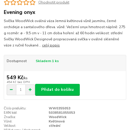
Ohodnotit produkt
Evening onyx
Svíčka WoodWick oválná váza Jemná květinová vůně jasmínu, černé
orchideje a santalového dřeva. vůně: Večerní onyx hmotnost náplně: 275
g rozměr: ø - 9,5 cm v - 11 cm doba hoření: až 60 hodin velikost: střední
Svíčky WoodWick Designově propracovaná svíčka v oválné skleněné
váze z ručně foukané...
celý popis
Dostupnost
Skladem 1 ks
549 Kč
/
ks
454 Kč
bez DPH
Přidat do košíku
Číslo produktu:
WW0355053
EAN kód:
5038581055053
Značka:
WoodWick
Vůně:
Květinová
Velikost:
střední