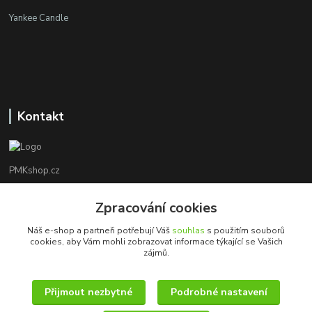
Yankee Candle
Kontakt
PMKshop.cz
+420 728 830 042
Zpracování cookies
Po - Pá 8:00 - 17:00
Náš e-shop a partneři potřebují Váš
souhlas
s použitím souborů
cookies, aby Vám mohli zobrazovat informace týkající se Vašich
info@pmkshop.cz
zájmů.
Přijmout nezbytné
Podrobné nastavení