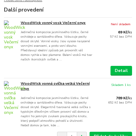
Hlídat cenu / dostupnost
Další provedení
WoodWick vonný vosk Večerní onyx
Není skladem
Jedinečná kompozice jasmínového lístku, černé
69 Kč
/
ks
orchideje a santálového dřeva. Vzbuzuje pocity
57 Kč
bez DPH
dosud skryté. Vonné vosky. Jsou vysoce nasycené
vonnými esencemi, a proto voní dlouho.
Představují ideální způsob jak provonět váš
domov rychle a bez plamene. Balení vosků má tvar
našich ikonických svíček a ...
Detail
WoodWick vonná svíčka velká Večerní
Skladem 1 ks
onyx
Jedinečná kompozice jasmínového lístku, černé
789 Kč
/
ks
orchideje a santálového dřeva. Vzbuzuje pocity
652 Kč
bez DPH
dosud skryté. Elegantně tvarovaná velká svíčka s
typickým dřevěným víčkem provoní váš domov a
naplní ho jemným zvukem praskajícího knotu,
který podpoří atmosféru pohodlí a útulnosti.
Neboť domov je tam, kde ...