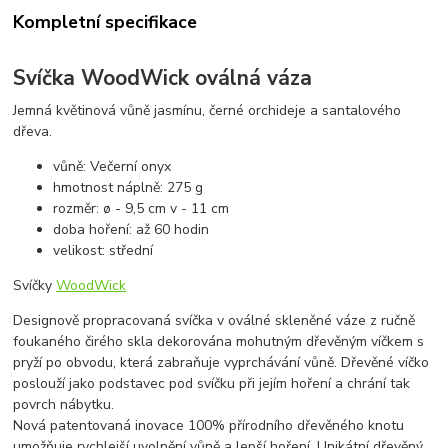
Kompletní specifikace
Svíčka WoodWick oválná váza
Jemná květinová vůně jasmínu, černé orchideje a santalového
dřeva.
vůně: Večerní onyx
hmotnost náplně: 275 g
rozměr: ø - 9,5 cm v - 11 cm
doba hoření: až 60 hodin
velikost: střední
Svíčky
WoodWick
Designově propracovaná svíčka v oválné skleněné váze z ručně
foukaného čirého skla dekorována mohutným dřevěným víčkem s
pryží po obvodu, která zabraňuje vyprchávání vůně. Dřevěné víčko
poslouží jako podstavec pod svíčku při jejím hoření a chrání tak
povrch nábytku.
Nová patentovaná inovace 100% přírodního dřevěného knotu
umožňuje rychlejší uvolnění vůně a lepší hoření. Unikátní dřevěný