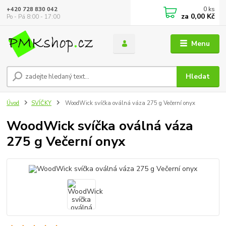
0
ks
+420 728 830 042
za
0,00 Kč
Po - Pá 8:00 - 17:00
Menu
Hledat
Úvod
SVÍČKY
WoodWick svíčka oválná váza 275 g Večerní onyx
WoodWick svíčka oválná váza
275 g Večerní onyx