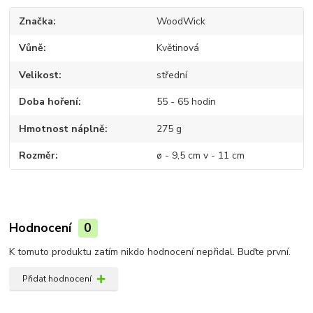
Značka
WoodWick
Vůně
Květinová
Velikost
střední
Doba hoření
55 - 65 hodin
Hmotnost náplně
275 g
Rozměr
ø - 9,5 cm v - 11 cm
Hodnocení
0
K tomuto produktu zatím nikdo hodnocení nepřidal. Buďte první.
Přidat hodnocení