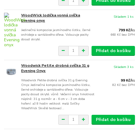
Přidat do košíku
WoodWick lodička vonná svíčka
Skladem 1 ks
Evening onyx
Jedinečná kompozice jasmínového lístku, černé
799 Kč
/
ks
orchideje a santálového dřeva. Vzbuzuje pocity
660 Kč
bez DPH
dosud skryté.
Přidat do košíku
Woodwick Petite drobná svíčka 31 g
Skladem 3 ks
Evening Onyx
Woodwick Petite drobná svíčka 31 g Evening
99 Kč
/
ks
Onyx Jedinečná kompozice jasmínového lístku,
82 Kč
bez DPH
černé orchideje a santálového dřeva. Vzbuzuje
pocity dosud skryté. vůně: Večerní onyx hmotnost
náplně: 31 g rozměr: ø - 6 cm v - 3 cm doba
hoření: až 8 hodin velikost: malá Svíčky
WoodWick Skvělé testovací...
Přidat do košíku