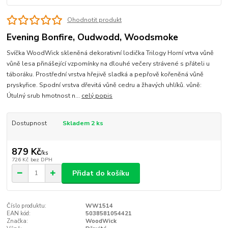
Ohodnotit produkt
Evening Bonfire, Oudwodd, Woodsmoke
Svíčka WoodWick skleněná dekorativní lodička Trilogy Horní vrtva vůně
vůně lesa přinášející vzpomínky na dlouhé večery strávené s přáteli u
táboráku. Prostřední vrstva hřejivě sladká a pepřově kořeněná vůně
pryskyřice. Spodní vrstva dřevitá vůně cedru a žhavých uhlíků. vůně:
Útulný srub hmotnost n...
celý popis
Dostupnost
Skladem 2 ks
879 Kč
/
ks
726 Kč
bez DPH
Přidat do košíku
Číslo produktu:
WW1514
EAN kód:
5038581054421
Značka:
WoodWick