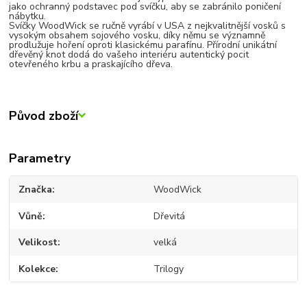
jako ochranný podstavec pod svíčku, aby se zabránilo poničení
nábytku.
Svíčky WoodWick se ručně vyrábí v USA z nejkvalitnější vosků s
vysokým obsahem sojového vosku, díky němu se významně
prodlužuje hoření oproti klasickému parafínu. Přírodní unikátní
dřevěný knot dodá do vašeho interiéru autentický pocit
otevřeného krbu a praskajícího dřeva.
Původ zboží
Parametry
Značka
WoodWick
Vůně
Dřevitá
Velikost
velká
Kolekce
Trilogy