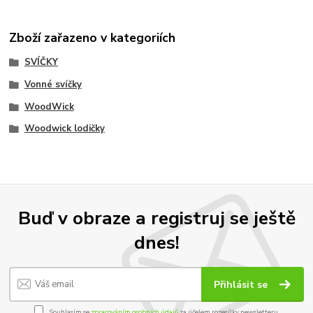
Zboží zařazeno v kategoriích
SVÍČKY
Vonné svíčky
WoodWick
Woodwick lodičky
Buď v obraze a registruj se ještě
dnes!
Přihlásit se
Souhlasím se
zpracováním osobních údajů
za účelem rozesílky newsletteru.