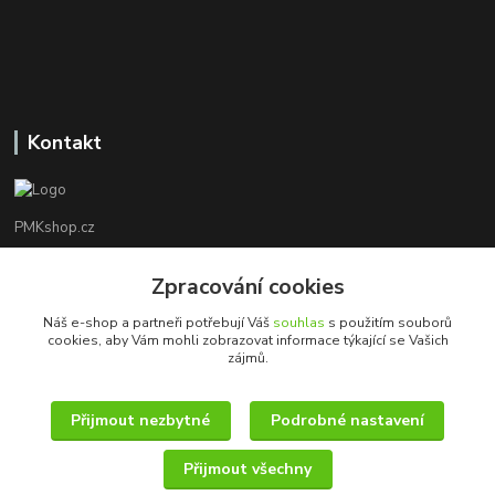
Kontakt
PMKshop.cz
+420 728 830 042
Zpracování cookies
Po - Pá 8:00 - 17:00
Náš e-shop a partneři potřebují Váš
souhlas
s použitím souborů
cookies, aby Vám mohli zobrazovat informace týkající se Vašich
info@pmkshop.cz
zájmů.
Přijmout nezbytné
Podrobné nastavení
Přijmout všechny