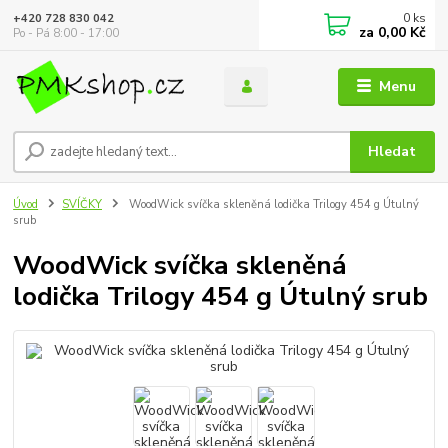
0
ks
+420 728 830 042
za
0,00 Kč
Po - Pá 8:00 - 17:00
Menu
Hledat
Úvod
SVÍČKY
WoodWick svíčka skleněná lodička Trilogy 454 g Útulný
srub
WoodWick svíčka skleněná
lodička Trilogy 454 g Útulný srub