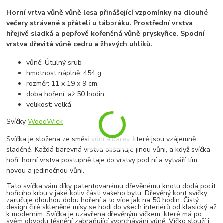
Horní vrtva
vůně
vůně lesa
přinášející
vzpomínky
na dlouhé
večery
strávené s
přáteli
u
táboráku
. Prostřední vrstva
hřejivě sladká a pepřově kořeněná vůně pryskyřice. Spodní
vrstva dřevitá vůně cedru a žhavých uhlíků.
vůně: Útulný srub
hmotnost náplně: 454 g
rozměr: 11 x 19 x 9 cm
doba hoření: až 50 hodin
velikost: velká
Svíčky
WoodWick
Svíčka je složena ze směsi vůní a barev, které jsou vzájemně
sladěné. Každá barevná vrstva obsahuje jinou vůni, a když svíčka
hoří, horní vrstva postupně taje do vrstvy pod ní a vytváří tím
novou a jedinečnou vůni.
Tato svíčka vám díky patentovanému dřevěnému knotu dodá pocit
hořícího krbu v jaké koliv části vašeho bytu. Dřevěný kont svíčky
zaručuje dlouhou dobu hoření a to více jak na 50 hodin. Čistý
design čiré skleněné mísy se hodí do všech interiérů od klasický až
k moderním. Svíčka je uzavřena dřevěným víčkem, které má po
svém obvodu těsnění zabraňující vyprchávání vůně. Víčko slouží i