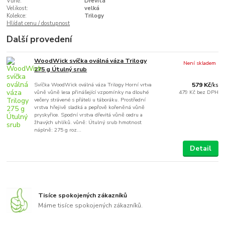
Vůně:
Dřevitá
Velikost:
velká
Kolekce:
Trilogy
Hlídat cenu / dostupnost
Další provedení
WoodWick svíčka oválná váza Trilogy
Není skladem
275 g Útulný srub
Svíčka WoodWick oválná váza Trilogy Horní vrtva
579 Kč
/
ks
vůně vůně lesa přinášející vzpomínky na dlouhé
479 Kč
bez DPH
večery strávené s přáteli u táboráku. Prostřední
vrstva hřejivě sladká a pepřově kořeněná vůně
pryskyřice. Spodní vrstva dřevitá vůně cedru a
žhavých uhlíků. vůně: Útulný srub hmotnost
náplně: 275 g roz...
Detail
Tisíce spokojených zákazníků
Máme tisíce spokojených zákazníků.