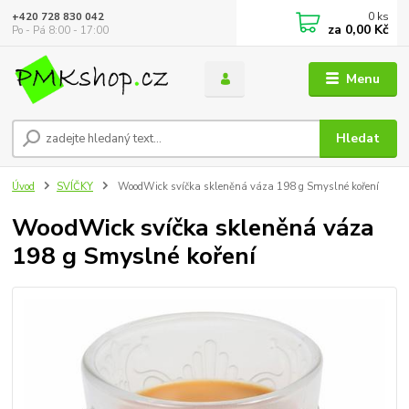
0
ks
+420 728 830 042
za
0,00 Kč
Po - Pá 8:00 - 17:00
Menu
Hledat
Úvod
SVÍČKY
WoodWick svíčka skleněná váza 198 g Smyslné koření
WoodWick svíčka skleněná váza
198 g Smyslné koření