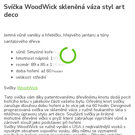
Svíčka WoodWick skleněná váza styl
art
deco
Jemná vůně vanilky a hřebíčku, hřejivého jantaru a tóny
santalového dřeva.
vůně: Smyslné koření
hmotnost náplně: 198 g
rozměr: 89 x 85 x 116 mm
doba hoření: až 60 hodin
velikost: střední
Svíčky
WoodWick
Tato svíčka vám díky patentovanému dřevěnému knotu dodá pocit
hořícího krbu v jakékoliv části vašeho bytu. Dřevěný knot svíčky
zaručuje dlouhou dobu hoření a to více jak na 60 hodin. Designově
propracovaná svíčka ve skleněné váze z ručně foukaného skla s
mléčnou úpravou stylu art deco. Součástí svíčky je krásné
mohutné dřevěné víčko s pryží, které zabraňuje vyprchání vůně a
zároveň slouží jako podstavec při hoření.
Svíčky WoodWick se ručně vyrábí v USA z nejkvalitnější vosků s
vysokým obsahem sojového vosku, díky němu se významně