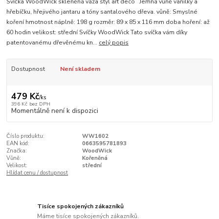
Svíčka WoodWick skleněná váza styl art deco Jemná vůně vanilky a
hřebíčku, hřejivého jantaru a tóny santalového dřeva. vůně: Smyslné
koření hmotnost náplně: 198 g rozměr: 89 x 85 x 116 mm doba hoření: až
60 hodin velikost: střední Svíčky WoodWick Tato svíčka vám díky
patentovanému dřevěnému kn...
celý popis
Dostupnost
Není skladem
479 Kč
/
ks
396 Kč
bez DPH
Momentálně není k dispozici
Číslo produktu:
WW1602
EAN kód:
0663595781893
Značka:
WoodWick
Vůně:
Kořeněná
Velikost:
střední
Hlídat cenu / dostupnost
Tisíce spokojených zákazníků
Máme tisíce spokojených zákazníků.