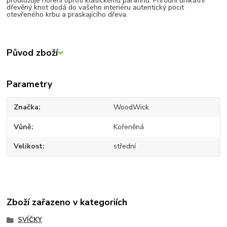
prodlužuje hoření oproti klasickému parafínu. Přírodní unikátní
dřevěný knot dodá do vašeho interiéru autentický pocit
otevřeného krbu a praskajícího dřeva.
Původ zboží
Parametry
Značka
WoodWick
Vůně
Kořeněná
Velikost
střední
Zboží zařazeno v kategoriích
SVÍČKY