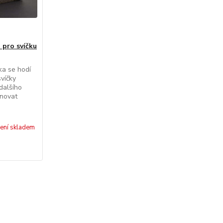
pro svíčku
ka se hodí
svíčky
dalšího
ěnovat
ení skladem