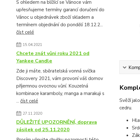
S ohledem na blížící se Vánoce vám
upřesňujeme termíny garancí doručení do
Vánoc u objednávek zboží skladem a
termínem objednání do pondělí 18.12.2...
číst celé
15.04.2021
Chcete znát vůni roku 2021 od
Yankee Candle
Kompl
Zde ji máte, sběratelská vonná svíčka
Discovery 2021, vám provoní váš domov
příjemnou ovocnou vůní. Kouzelná
Komple
kombinace karamboly, manga a marakuji s
Svěží jal
...
číst celé
cedru.
27.11.2020
Hla
DŮLEŽITÉ UPOZORNĚNÍ, doprava
Srd
zásilek od 25.11.2020
Zák
Prosím věnujte chvilku pozornosti této