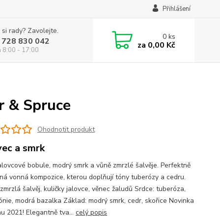
Přihlášení
 si rady? Zavolejte.
0
ks
 728 830 042
za
0,00 Kč
á 8:00 - 17:00
r & Spruce
Ohodnotit produkt
vec a smrk
jalovcové bobule, modrý smrk a vůně zmrzlé šalvěje. Perfektně
ná vonná kompozice, kterou doplňují tóny tuberózy a cedru.
zmrzlá šalvěj, kuličky jalovce, věnec žaludů Srdce: tuberóza,
ónie, modrá bazalka Základ: modrý smrk, cedr, skořice Novinka
mu 2021! Elegantně tva...
celý popis