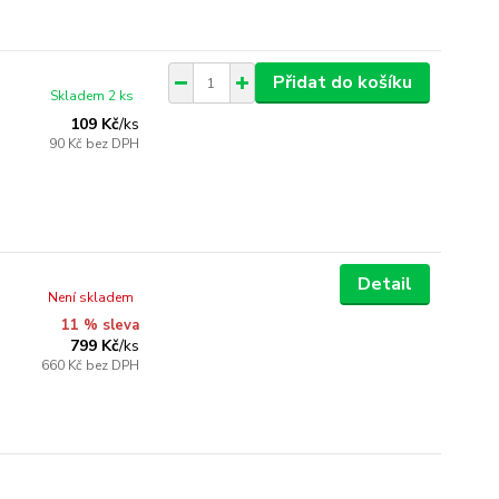
Přidat do košíku
Skladem 2 ks
109 Kč
/
ks
90 Kč
bez DPH
Detail
Není skladem
11 % sleva
799 Kč
/
ks
660 Kč
bez DPH