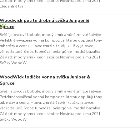
Základ: modrý smrk, cedr, skořice Novinka pro zimu 2021!
Elegantně tva...
Woodwick petite drobná svíčka Juniper &
Spruce
Svěží jalovcové bobule, modrý smrk a vůně zmrzlé šalvěje.
Perfektně vyvážená vonná kompozice, kterou doplňují tóny
tuberózy a cedru. Hlava: zmrzlá šalvěj, kuličky jalovce,
věnec žaludů Srdce: tuberóza, pelargónie, modrá bazalka
Základ: modrý smrk, cedr, skořice Novinka pro zimu 2021!
Svíčky WoodWi...
WoodWick lodička vonná svíčka Juniper &
Spruce
Svěží jalovcové bobule, modrý smrk a vůně zmrzlé šalvěje.
Perfektně vyvážená vonná kompozice, kterou doplňují tóny
tuberózy a cedru. Hlava: zmrzlá šalvěj, kuličky jalovce,
věnec žaludů Srdce: tuberóza, pelargónie, modrá bazalka
Základ: modrý smrk, cedr, skořice Novinka pro zimu 2021!
Svíčky WoodWi...