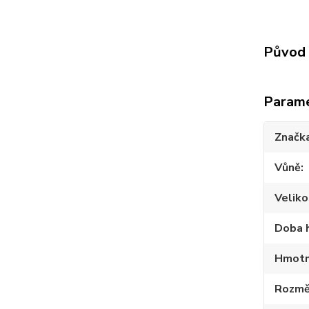
Původ 
Param
Značk
Vůně
Veliko
Doba 
Hmotn
Rozmě