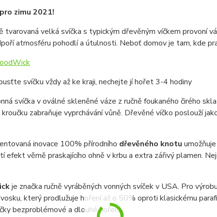
pro zimu 2021!
 tvarovaná velká svíčka s typickým dřevěným víčkem provoní vá
poří atmosféru pohodlí a útulnosti. Neboť domov je tam, kde pra
oodWick
usťte svíčku vždy až ke kraji, nechejte jí hořet 3-4 hodiny
nná svíčka v oválné skleněné váze z ručně foukaného čirého sk
 kroučku zabraňuje vyprchávání vůně. Dřevěné víčko poslouží jako 
entovaná inovace 100% přírodního
dřevěného knotu
umožňuje r
stí efekt věrně praskajícího ohně v krbu a extra zářivý plamen. Nej
ick
je značka ručně vyráběných vonných svíček v USA. Pro výrobu
vosku, který prodlužuje hoření až o 50% oproti klasickému parafí
íčky bezproblémové a dlouhé hoření.