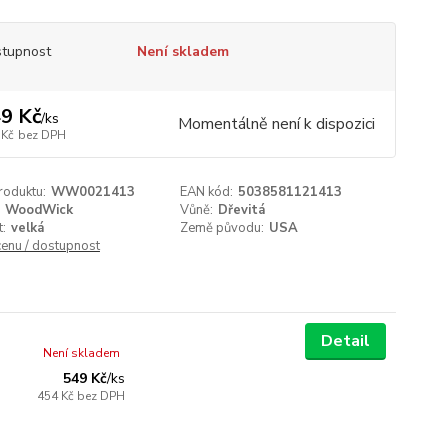
tupnost
Není skladem
9 Kč
/
ks
Momentálně není k dispozici
 Kč
bez DPH
roduktu:
WW0021413
EAN kód:
5038581121413
WoodWick
Vůně:
Dřevitá
t:
velká
Země původu:
USA
cenu / dostupnost
Detail
Není skladem
549 Kč
/
ks
454 Kč
bez DPH