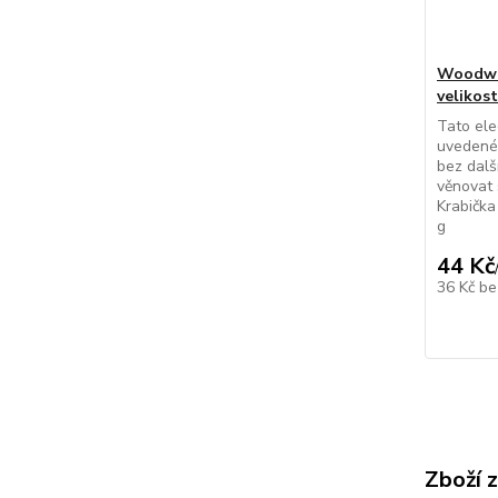
Woodwic
velikost
Tato ele
uvedené 
bez dalš
věnovat 
Krabička
g
44 Kč
36 Kč
be
Zboží 