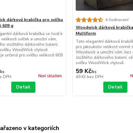
k dárková krabička pro svíčku
4 hodnocení
i 609 g
Woodwick dárková krabička 
Multiform
gantní dárková krabička se hodí k
velikosti svíček a umožní vám,
Tato elegantní dárková krabič
ího složitého dárkového balení,
pro jakoukoliv velikost vonné 
svíčku WoodWick stylově.
Woodwick a umožní vám, bez 
 je určená pro svíčku velikosti 609
složitého dárkového balení, v
svíčku WoodWick stylově.
59 Kč
/
ks
/
ks
Není skladem
N
z DPH
49 Kč
bez DPH
Detail
Detail
zařazeno v kategoriích