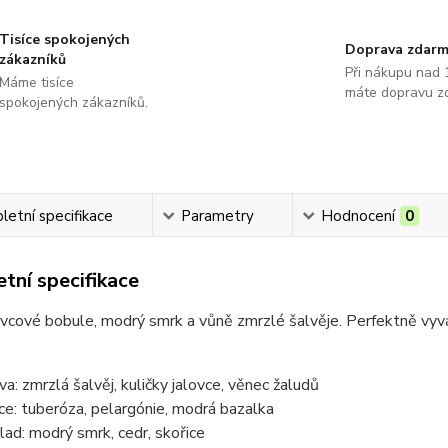
Tisíce spokojených
Doprava zdar
zákazníků
Při nákupu nad 
Máme tisíce
máte dopravu z
spokojených zákazníků.
etní specifikace
Parametry
Hodnocení
0
tní specifikace
ovcové bobule, modrý smrk a vůně zmrzlé šalvěje. Perfektně vyv
va: zmrzlá šalvěj, kuličky jalovce, věnec žaludů
ce: tuberóza, pelargónie, modrá bazalka
lad: modrý smrk, cedr, skořice