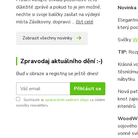
důležité zprávě a pokud to je jen možné,
Novinka 
nechte si svoje balíčky zasílat na výdejní
Elegantně
místa Zásilkovny, dopravci ...
číst celé
který pod
Zobrazit všechny novinky
Svíčky
W
TIP:
Rozp
Zpravodaj aktuálního dění :-)
Krásná vo
těsnícímu
Buď v obraze a registruj se ještě dnes!
nábytku.
Přihlásit se
Nová pat
knot zaji
Souhlasím se
zpracováním osobních údajů
za účelem
interiérů.
rozesílky newsletteru.
WoodW
sojového 
vonné sv