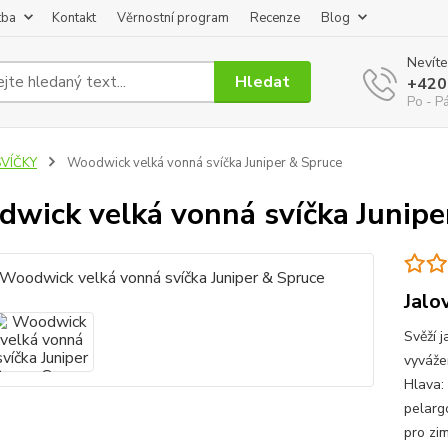
tba
Kontakt
Věrnostní program
Recenze
Blog
Nevíte
Hledat
+420
Po - P
SVÍČKY
Woodwick velká vonná svíčka Juniper & Spruce
wick velká vonná svíčka Junipe
Jalo
Svěží 
vyváže
Hlava: 
pelarg
pro zi