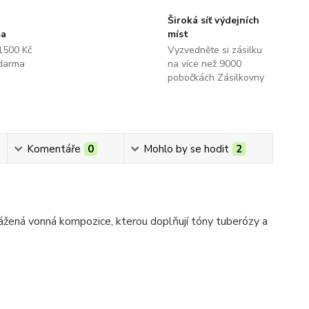
Široká síť výdejních
ma
míst
1500 Kč
Vyzvedněte si zásilku
darma
na více než 9000
pobočkách Zásilkovny
Komentáře
0
Mohlo by se hodit
2
ážená vonná kompozice, kterou doplňují tóny tuberózy a