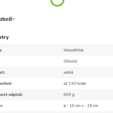
zboží
etry
a
WoodWick
Dřevitá
st
velká
hoření
až 130 hodin
ost náplně
609 g
r
ø - 10 cm v - 18 cm