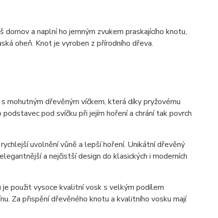
š domov a naplní ho jemným zvukem praskajícího knotu,
ská oheň. Knot je vyroben z přírodního dřeva.
la s mohutným dřevěným víčkem, která díky pryžovému
podstavec pod svíčku při jejím hoření a chrání tak povrch
ychlejší uvolnění vůně a lepší hoření. Unikátní dřevěný
elegantnější a nejčistší design do klasických i moderních
 je použit vysoce kvalitní vosk s velkým podílem
nu. Za přispění dřevěného knotu a kvalitního vosku mají