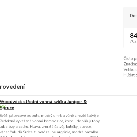
Dos
84
702
Číslo p
Značka:
Velikos
Hlídat 
provedení
Woodwick střední vonná svíčka Juniper &
Spruce
Svěží jalovcové bobule, modrý smrk a vůně zmrzlé šalvěje.
Perfektně vyvážená vonná kompozice, kterou doplňují tóny
tuberózy a cedru. Hlava: zmrzlá šalvěj, kuličky jalovce,
věnec žaludů Srdce: tuberóza, pelargónie, modrá bazalka