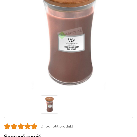
Ohodnotit produkt
Sepraný semiš