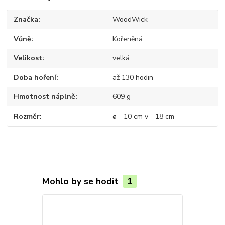
Značka
WoodWick
Vůně
Kořeněná
Velikost
velká
Doba hoření
až 130 hodin
Hmotnost náplně
609 g
Rozměr
ø - 10 cm v - 18 cm
Mohlo by se hodit
1