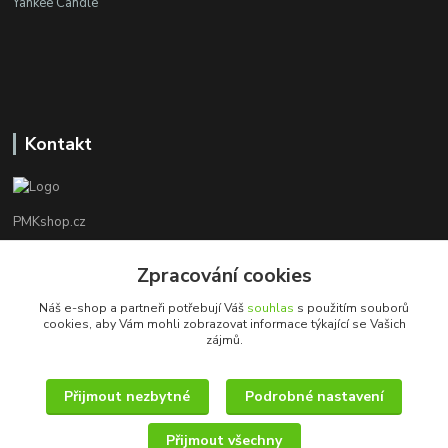
Yankee Candle
Kontakt
PMKshop.cz
+420 728 830 042
Zpracování cookies
Po - Pá 8:00 - 17:00
Náš e-shop a partneři potřebují Váš
souhlas
s použitím souborů
cookies, aby Vám mohli zobrazovat informace týkající se Vašich
info@pmkshop.cz
zájmů.
Přijmout nezbytné
Podrobné nastavení
Přijmout všechny