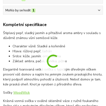
Mohlo by se hodit
1
Kompletní specifikace
Štiplavý pepř, sladký jasmín a přitažlivé aroma ambry v souladu s
důvěrně známou vůní semišové kůže.
Charakter vůně: Sladké a kořeněné
Hlava: růžový pepř, šafrán
Srdce: kůže, jasmín, orris, malina
Základ: ambra, pačuli, vanilka, pižmo
Elegantně tvarovaná velká svíčka s typickým dřevěným víčkem
provoní váš domov a naplní ho jemným zvukem praskajícího knotu,
který podpoří atmosféru pohodlí a útulnosti. Neboť domov je tam,
kde praská oheň. Knot je vyroben z přírodního dřeva.
Svíčky
WoodWick
Krásná vonná svíčka v oválné skleněné váze z ručně foukaného
čirého skla s mohutným dřevěným víčkem, která díky pryžovému