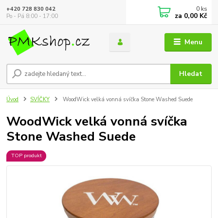
0
ks
+420 728 830 042
za
0,00 Kč
Po - Pá 8:00 - 17:00
Menu
Hledat
Úvod
SVÍČKY
WoodWick velká vonná svíčka Stone Washed Suede
WoodWick velká vonná svíčka
Stone Washed Suede
TOP produkt