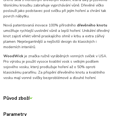
těsnícímu kroučku zabraňuje vyprchávání vůně. Dřevěné víčko
poslouží jako podstavec pod svíčku při jejím hoření a chrání tak
povrch nábytku.
Nová patentovaná inovace 100% přírodního
dřevěného knotu
umožňuje rychlejší uvolnění vůně a lepší hoření. Unikátní dřevěný
knot zajistí efekt věrně praskajícího ohně v krbu a extra zářivý
plamen. Nejelegantnější a nejčistší design do klasických i
moderních interiérů.
WoodWick
je značka ručně vyráběných vonných svíček v USA.
Pro výrobu je použit vysoce kvalitní vosk s velkým podílem
sojového vosku, který prodlužuje hoření až o 50% oproti
klasickému parafínu. Za přispění dřevěného knotu a kvalitního
vosku mají vonné svíčky bezproblémové a dlouhé hoření.
Původ zboží
Parametry