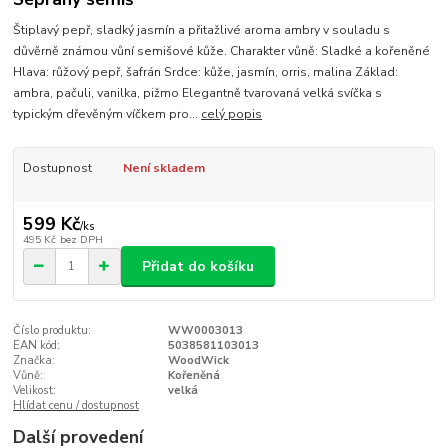
Štiplavý pepř, sladký jasmín a přitažlivé aroma ambry v souladu s
důvěrně známou vůní semišové kůže. Charakter vůně: Sladké a kořeněné
Hlava: růžový pepř, šafrán Srdce: kůže, jasmín, orris, malina Základ:
ambra, pačuli, vanilka, pižmo Elegantně tvarovaná velká svíčka s
typickým dřevěným víčkem pro...
celý popis
Dostupnost
Není skladem
599 Kč
/
ks
495 Kč
bez DPH
Přidat do košíku
Číslo produktu:
WW0003013
EAN kód:
5038581103013
Značka:
WoodWick
Vůně:
Kořeněná
Velikost:
velká
Hlídat cenu / dostupnost
Další provedení