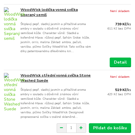
WoodWick lodička vonná svíčka
Není skladem
Sepraný semiš
Štiplavý pepř, sladký jasmín a přitažlivé aroma
739 Kč
/
ks
ambry v souladu s důvěrně známou vůní
611 Kč
bez DPH
semišové kůže. Charakter vůně: Sladké a
kořeněné Hlava: růžový pepř, šafrán Srdce: kůže,
jasmín, orris, malina Základ: ambra, pačuli,
vanilka, pižmo Svíčky WoodWick Tato svíčka vám
díky patentovanému dřevěnému kn...
Detail
WoodWick střední vonná svíčka Stone
Není skladem
Washed Suede
Štiplavý pepř, sladký jasmín a přitažlivé aroma
519 Kč
/
ks
ambry v souladu s důvěrně známou vůní
429 Kč
bez DPH
semišové kůže. Charakter vůně: Sladké a
kořeněné Hlava: růžový pepř, šafrán Srdce: kůže,
jasmín, orris, malina Základ: ambra, pačuli,
vanilka, pižmo Svíčky WoodWick Designově
propracovaná svíčka v oválné skleněné...
Přidat do košíku