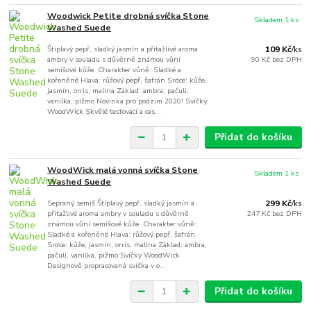
Woodwick Petite drobná svíčka Stone
Skladem 1 ks
Washed Suede
Štiplavý pepř, sladký jasmín a přitažlivé aroma
109 Kč
/
ks
ambry v souladu s důvěrně známou vůní
90 Kč
bez DPH
semišové kůže. Charakter vůně: Sladké a
kořeněné Hlava: růžový pepř, šafrán Srdce: kůže,
jasmín, orris, malina Základ: ambra, pačuli,
vanilka, pižmo Novinka pro podzim 2020! Svíčky
WoodWick Skvělé testovací a ces...
Přidat do košíku
WoodWick malá vonná svíčka Stone
Skladem 1 ks
Washed Suede
Sepraný semiš Štiplavý pepř, sladký jasmín a
299 Kč
/
ks
přitažlivé aroma ambry v souladu s důvěrně
247 Kč
bez DPH
známou vůní semišové kůže. Charakter vůně:
Sladké a kořeněné Hlava: růžový pepř, šafrán
Srdce: kůže, jasmín, orris, malina Základ: ambra,
pačuli, vanilka, pižmo Svíčky WoodWick
Designově propracovaná svíčka v o...
Přidat do košíku